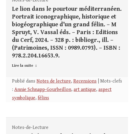
Notes-de-Lecture
Le lion dans le pourtour méditerranéen.
Portrait iconographique, historique et
biogéographique d’un grand félin. – M
Spruyt, V. Vassal éds. – Paris : Editions
du Cerf, 2024. – 328 p. : bibliogr., ill. –
(Patrimoines, ISSN : 0989.0793). – ISBN :
978.2.204.16653.9.
Lire la suite
Publié dans
Notes de lecture
,
Recensions
| Mots-clefs
:
Annie Schnapp-Gourbeillon
,
art antique
,
aspect
symbolique
,
félins
Notes-de-Lecture