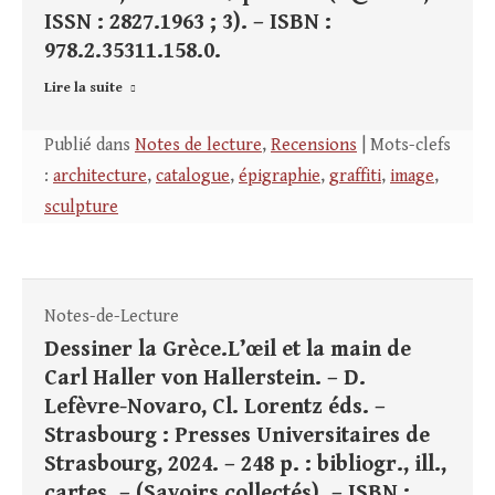
ISSN : 2827.1963 ; 3). – ISBN :
978.2.35311.158.0.
Lire la suite
Publié dans
Notes de lecture
,
Recensions
| Mots-clefs
:
architecture
,
catalogue
,
épigraphie
,
graffiti
,
image
,
sculpture
Notes-de-Lecture
Dessiner la Grèce.L’œil et la main de
Carl Haller von Hallerstein. – D.
Lefèvre-Novaro, Cl. Lorentz éds. –
Strasbourg : Presses Universitaires de
Strasbourg, 2024. – 248 p. : bibliogr., ill.,
cartes. – (Savoirs collectés). – ISBN :