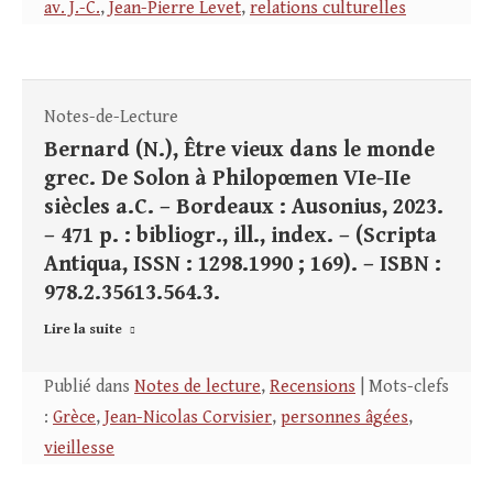
av. J.-C.
,
Jean-Pierre Levet
,
relations culturelles
Notes-de-Lecture
Bernard (N.), Être vieux dans le monde
grec. De Solon à Philopœmen VIe-IIe
siècles a.C. – Bordeaux : Ausonius, 2023.
– 471 p. : bibliogr., ill., index. – (Scripta
Antiqua, ISSN : 1298.1990 ; 169). – ISBN :
978.2.35613.564.3.
Lire la suite
Publié dans
Notes de lecture
,
Recensions
| Mots-clefs
:
Grèce
,
Jean-Nicolas Corvisier
,
personnes âgées
,
vieillesse