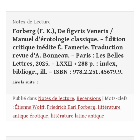
Notes-de-Lecture
Forberg (F. K.), De figvris Veneris /
Manuel d’érotologie classique. – Édition
critique inédite É. Famerie. Traduction
revue d’A. Bonneau. – Paris : Les Belles
Lettres, 2025. – LXXII + 288 p. : index,
bibliogr., ill. – ISBN : 978.2.251.45679.9.
Lire la suite
Publié dans
Notes de lecture
,
Recensions
| Mots-clefs
:
Étienne Wolff
,
Friedrich Karl Forberg
,
littérature
antique érotique
,
littérature latine antique