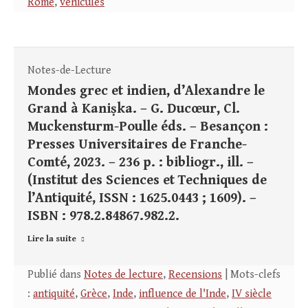
Rome
,
véhicules
Notes-de-Lecture
Mondes grec et indien, d’Alexandre le
Grand à Kaniṣka. – G. Ducœur, Cl.
Muckensturm-Poulle éds. – Besançon :
Presses Universitaires de Franche-
Comté, 2023. – 236 p. : bibliogr., ill. –
(Institut des Sciences et Techniques de
l’Antiquité, ISSN : 1625.0443 ; 1609). –
ISBN : 978.2.84867.982.2.
Lire la suite
Publié dans
Notes de lecture
,
Recensions
| Mots-clefs
:
antiquité
,
Grèce
,
Inde
,
influence de l'Inde
,
IV siècle