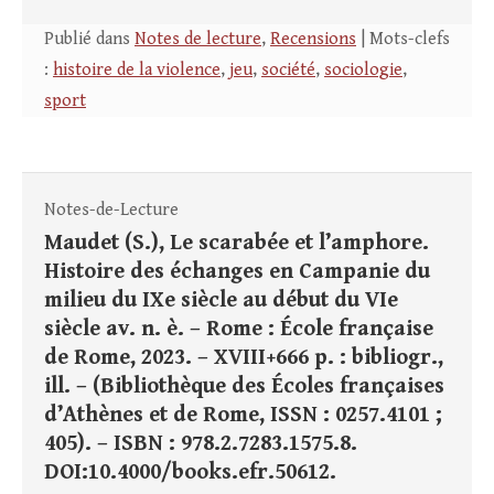
Publié dans
Notes de lecture
,
Recensions
| Mots-clefs
:
histoire de la violence
,
jeu
,
société
,
sociologie
,
sport
Notes-de-Lecture
Maudet (S.), Le scarabée et l’amphore.
Histoire des échanges en Campanie du
milieu du IXe siècle au début du VIe
siècle av. n. è. – Rome : École française
de Rome, 2023. – XVIII+666 p. : bibliogr.,
ill. – (Bibliothèque des Écoles françaises
d’Athènes et de Rome, ISSN : 0257.4101 ;
405). – ISBN : 978.2.7283.1575.8.
DOI:10.4000/books.efr.50612.