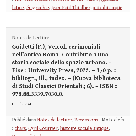
latine
,
épigraphie
,
Jean-Paul Thuillier
,
jeux du cirque
Notes-de-Lecture
Guidetti (F.), Veicoli cerimoniali
nell’antica Roma. Contributo a una
storia sociale dello spazio urbano. –
Pise : University Press, 2022. – 370 p. :
bibliogr., ill., index. – (Nuova biblioteca
di Studi Classici Orientali ; 6). – ISBN :
978.88.3339.7030.0.
Lire la suite
Publié dans
Notes de lecture
,
Recensions
| Mots-clefs
:
chars
,
Cyril Courrier
,
histoire sociale antique
,