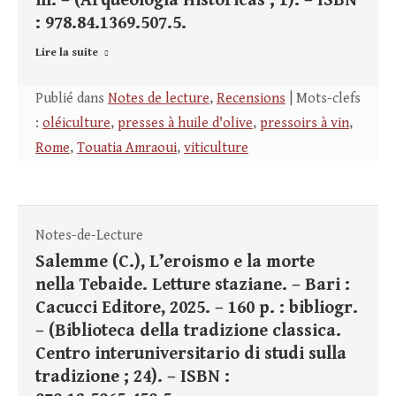
ill. – (Arqueología Históricas ; 1). – ISBN
: 978.84.1369.507.5.
Lire la suite
Publié dans
Notes de lecture
,
Recensions
| Mots-clefs
:
oléiculture
,
presses à huile d'olive
,
pressoirs à vin
,
Rome
,
Touatia Amraoui
,
viticulture
Notes-de-Lecture
Salemme (C.), L’eroismo e la morte
nella Tebaide. Letture staziane. – Bari :
Cacucci Editore, 2025. – 160 p. : bibliogr.
– (Biblioteca della tradizione classica.
Centro interuniversitario di studi sulla
tradizione ; 24). – ISBN :