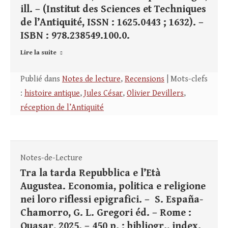
ill. – (Institut des Sciences et Techniques
de l’Antiquité, ISSN : 1625.0443 ; 1632). –
ISBN : 978.238549.100.0.
Lire la suite
Publié dans
Notes de lecture
,
Recensions
| Mots-clefs
:
histoire antique
,
Jules César
,
Olivier Devillers
,
réception de l’Antiquité
Notes-de-Lecture
Tra la tarda Repubblica e l’Età
Augustea. Economia, politica e religione
nei loro riflessi epigrafici. – S. España-
Chamorro, G. L. Gregori éd. – Rome :
Quasar, 2025. – 450 p. : bibliogr., index.