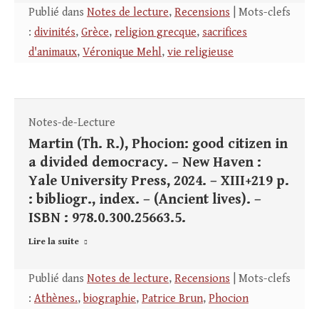
Publié dans
Notes de lecture
,
Recensions
| Mots-clefs
:
divinités
,
Grèce
,
religion grecque
,
sacrifices
d'animaux
,
Véronique Mehl
,
vie religieuse
Notes-de-Lecture
Martin (Th. R.), Phocion: good citizen in
a divided democracy. – New Haven :
Yale University Press, 2024. – XIII+219 p.
: bibliogr., index. – (Ancient lives). –
ISBN : 978.0.300.25663.5.
Lire la suite
Publié dans
Notes de lecture
,
Recensions
| Mots-clefs
:
Athènes.
,
biographie
,
Patrice Brun
,
Phocion