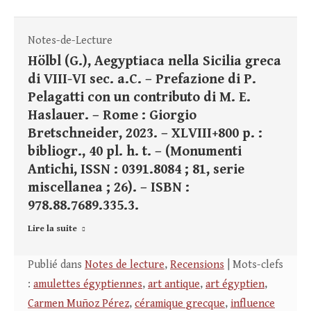
Notes-de-Lecture
Hölbl (G.), Aegyptiaca nella Sicilia greca
di VIII-VI sec. a.C. – Prefazione di P.
Pelagatti con un contributo di M. E.
Haslauer. – Rome : Giorgio
Bretschneider, 2023. – XLVIII+800 p. :
bibliogr., 40 pl. h. t. – (Monumenti
Antichi, ISSN : 0391.8084 ; 81, serie
miscellanea ; 26). – ISBN :
978.88.7689.335.3.
Lire la suite
Publié dans
Notes de lecture
,
Recensions
| Mots-clefs
:
amulettes égyptiennes
,
art antique
,
art égyptien
,
Carmen Muñoz Pérez
,
céramique grecque
,
influence