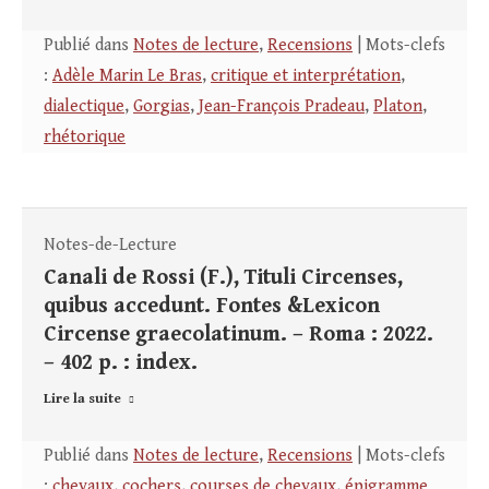
Publié dans
Notes de lecture
,
Recensions
| Mots-clefs
:
Adèle Marin Le Bras
,
critique et interprétation
,
dialectique
,
Gorgias
,
Jean-François Pradeau
,
Platon
,
rhétorique
Notes-de-Lecture
Canali de Rossi (F.), Tituli Circenses,
quibus accedunt. Fontes &Lexicon
Circense graecolatinum. – Roma : 2022.
– 402 p. : index.
Lire la suite
Publié dans
Notes de lecture
,
Recensions
| Mots-clefs
:
chevaux
,
cochers
,
courses de chevaux
,
épigramme