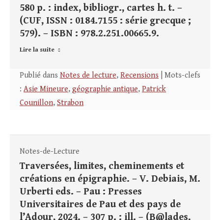
580 p. : index, bibliogr., cartes h. t. –
(CUF, ISSN : 0184.7155 : série grecque ;
579). – ISBN : 978.2.251.00665.9.
Lire la suite
Publié dans
Notes de lecture
,
Recensions
| Mots-clefs
:
Asie Mineure
,
géographie antique
,
Patrick
Counillon
,
Strabon
Notes-de-Lecture
Traversées, limites, cheminements et
créations en épigraphie. – V. Debiais, M.
Urberti eds. – Pau : Presses
Universitaires de Pau et des pays de
l’Adour, 2024. – 307 p. : ill. – (B@lades,