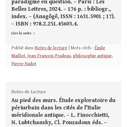
paradigme en question. – Paris : Les
Belles Lettres, 2024. – 176 p. : bibliogr.,
index. – (Anagôgê, ISSN : 1631.5901 ; 17).
– ISBN : 978.2.251.45603.4.
Lire la suite
Publié dans
Notes de lecture
| Mots-clefs :
Émile
Maillot
,
Jean-François Pradeau
,
philosophie antique
,
Pierre Hadot
Notes-de-Lecture
Au pied des murs. Étude exploratoire du
périurbain dans les cités de l’Italie
méridionale antique. – L. Finocchietti,
N. Lubtchansky, Cl. Pouzadoux éds. –