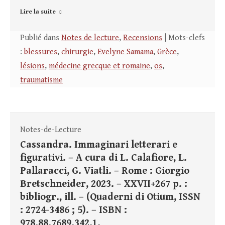
Lire la suite
Publié dans
Notes de lecture
,
Recensions
| Mots-clefs
:
blessures
,
chirurgie
,
Evelyne Samama
,
Grèce
,
lésions
,
médecine grecque et romaine
,
os
,
traumatisme
Notes-de-Lecture
Cassandra. Immaginari letterari e
figurativi. – A cura di L. Calafiore, L.
Pallaracci, G. Viatli. – Rome : Giorgio
Bretschneider, 2023. – XXVII+267 p. :
bibliogr., ill. – (Quaderni di Otium, ISSN
: 2724-3486 ; 5). – ISBN :
978.88.7689.342.1.