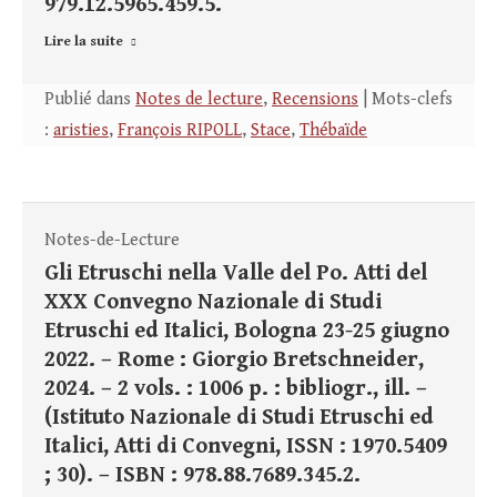
979.12.5965.459.5.
Lire la suite
Publié dans
Notes de lecture
,
Recensions
| Mots-clefs
:
aristies
,
François RIPOLL
,
Stace
,
Thébaïde
Notes-de-Lecture
Gli Etruschi nella Valle del Po. Atti del
XXX Convegno Nazionale di Studi
Etruschi ed Italici, Bologna 23-25 giugno
2022. – Rome : Giorgio Bretschneider,
2024. – 2 vols. : 1006 p. : bibliogr., ill. –
(Istituto Nazionale di Studi Etruschi ed
Italici, Atti di Convegni, ISSN : 1970.5409
; 30). – ISBN : 978.88.7689.345.2.