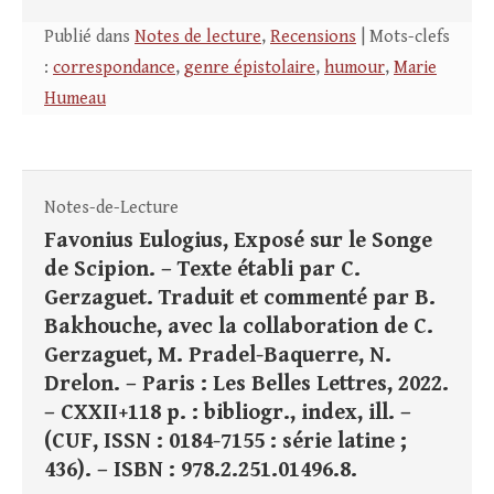
Publié dans
Notes de lecture
,
Recensions
| Mots-clefs
:
correspondance
,
genre épistolaire
,
humour
,
Marie
Humeau
Notes-de-Lecture
Favonius Eulogius, Exposé sur le Songe
de Scipion. – Texte établi par C.
Gerzaguet. Traduit et commenté par B.
Bakhouche, avec la collaboration de C.
Gerzaguet, M. Pradel-Baquerre, N.
Drelon. – Paris : Les Belles Lettres, 2022.
– CXXII+118 p. : bibliogr., index, ill. –
(CUF, ISSN : 0184-7155 : série latine ;
436). – ISBN : 978.2.251.01496.8.