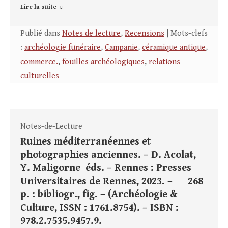
Lire la suite
Publié dans
Notes de lecture
,
Recensions
| Mots-clefs
:
archéologie funéraire
,
Campanie
,
céramique antique
,
commerce.
,
fouilles archéologiques
,
relations
culturelles
Notes-de-Lecture
Ruines méditerranéennes et
photographies anciennes. – D. Acolat,
Y. Maligorne éds. – Rennes : Presses
Universitaires de Rennes, 2023. – 268
p. : bibliogr., fig. – (Archéologie &
Culture, ISSN : 1761.8754). – ISBN :
978.2.7535.9457.9.