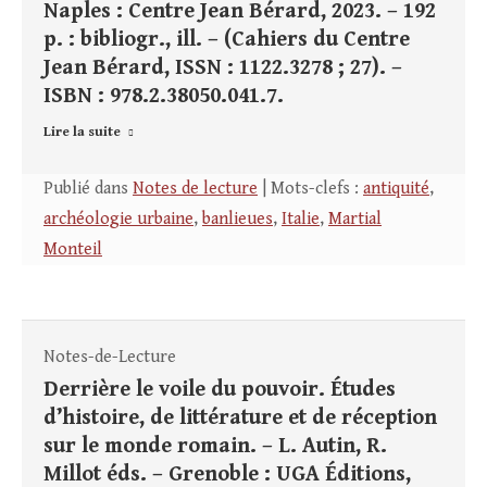
Naples : Centre Jean Bérard, 2023. – 192
p. : bibliogr., ill. – (Cahiers du Centre
Jean Bérard, ISSN : 1122.3278 ; 27). –
ISBN : 978.2.38050.041.7.
Lire la suite
Publié dans
Notes de lecture
| Mots-clefs :
antiquité
,
archéologie urbaine
,
banlieues
,
Italie
,
Martial
Monteil
Notes-de-Lecture
Derrière le voile du pouvoir. Études
d’histoire, de littérature et de réception
sur le monde romain. – L. Autin, R.
Millot éds. – Grenoble : UGA Éditions,