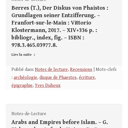
Berres (T.), Der Diskus von Phaistos :
Grundlagen seiner Entzifferung. –
Franfort-sur-le-Main : Vittorio
Klostermann, 2017. – XIV+336 p. :
bibliogr., index, fig. – ISBN :
978.3.465.03977.8.
Lire la suite
Publié dans
Notes de lecture
,
Recensions
| Mots-clefs
:
archéologie
,
disque de Phaestos
,
écriture
,
épigraphie
,
Yves Duhoux
Notes-de-Lecture
Arabs and Empires before Islam. – G.