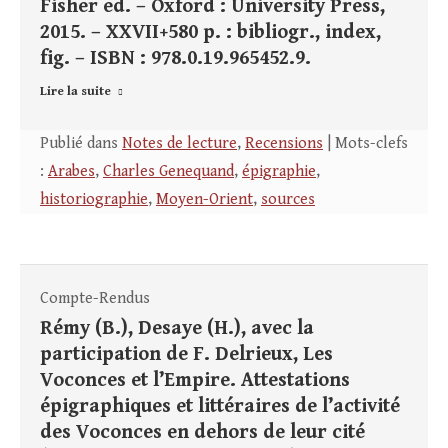
Fisher ed. – Oxford : University Press,
2015. – XXVII+580 p. : bibliogr., index,
fig. – ISBN : 978.0.19.965452.9.
Lire la suite
Publié dans
Notes de lecture
,
Recensions
| Mots-clefs
:
Arabes
,
Charles Genequand
,
épigraphie
,
historiographie
,
Moyen-Orient
,
sources
Compte-Rendus
Rémy (B.), Desaye (H.), avec la
participation de F. Delrieux, Les
Voconces et l’Empire. Attestations
épigraphiques et littéraires de l’activité
des Voconces en dehors de leur cité