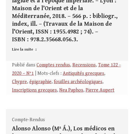
lagide et à l’époque impériale. – Lyon :
Maison de l’Orient et de la
Méditerranée, 2018. – 566 p. : bibliogr.,
index, ill. – (Travaux de la Maison de
l’Orient, ISSN : 1955.4982 ; 74). –
ISBN : 978.2.35668.056.3.
Lire la suite
Publié dans
Comptes rendus
,
Recensions
,
Tome 122 -
2020 – N°1
| Mots-clefs :
Antiquités grecques
,
Chypre
,
épigraphie
,
fouilles archéologiques
,
Inscriptions grecques
,
Nea Paphos
,
Pierre Aupert
Compte-Rendus
Alonso Alonso (Mª Á.), Los médicos en