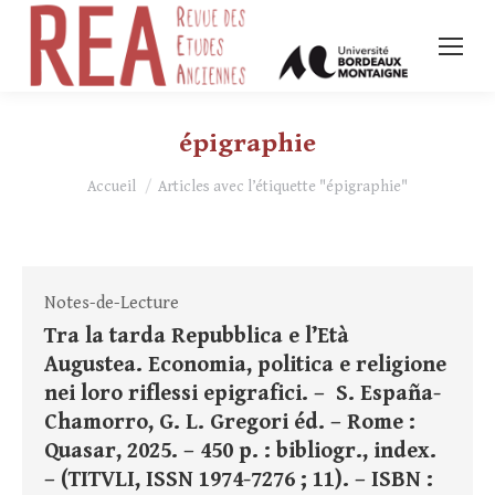
épigraphie
Vous êtes ici :
Accueil
Articles avec l’étiquette "épigraphie"
Notes-de-Lecture
Tra la tarda Repubblica e l’Età
Augustea. Economia, politica e religione
nei loro riflessi epigrafici. – S. España-
Chamorro, G. L. Gregori éd. – Rome :
Quasar, 2025. – 450 p. : bibliogr., index.
– (TITVLI, ISSN 1974-7276 ; 11). – ISBN :