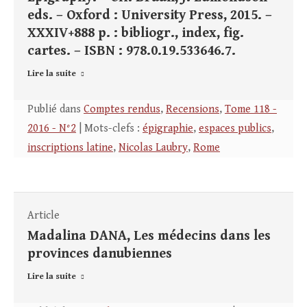
eds. – Oxford : University Press, 2015. –
XXXIV+888 p. : bibliogr., index, fig.
cartes. – ISBN : 978.0.19.533646.7.
Lire la suite
Publié dans
Comptes rendus
,
Recensions
,
Tome 118 -
2016 - N°2
| Mots-clefs :
épigraphie
,
espaces publics
,
inscriptions latine
,
Nicolas Laubry
,
Rome
Article
Madalina DANA, Les médecins dans les
provinces danubiennes
Lire la suite