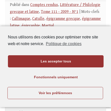
Publié dans
Comptes rendus
,
Littérature / Philologie
grecque et latine
,
Tome 111 - 2009 - N°1
| Mots-clefs
:
Callimaque
,
Catulle
,
épigramme grecque
,
épigramme
latine
,
épigraphie
,
Martial
Nous utilisons des cookies pour optimiser notre site
web et notre service.
Politique de cookies
Recherche rapide
Recherche
Les accepter tous
:
Fonctionnels uniquement
Publier à la REA
Voir les préférences
Recommandations aux auteurs
Licence