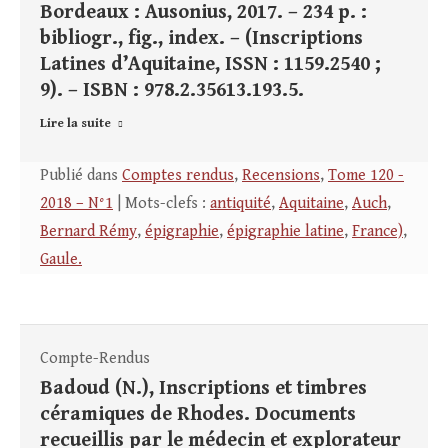
Bordeaux : Ausonius, 2017. – 234 p. :
bibliogr., fig., index. – (Inscriptions
Latines d’Aquitaine, ISSN : 1159.2540 ;
9). – ISBN : 978.2.35613.193.5.
Lire la suite
Publié dans
Comptes rendus
,
Recensions
,
Tome 120 -
2018 – N°1
| Mots-clefs :
antiquité
,
Aquitaine
,
Auch
,
Bernard Rémy
,
épigraphie
,
épigraphie latine
,
France)
,
Gaule.
Compte-Rendus
Badoud (N.), Inscriptions et timbres
céramiques de Rhodes. Documents
recueillis par le médecin et explorateur