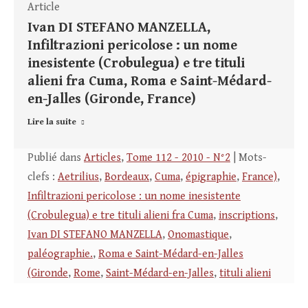
Article
Ivan DI STEFANO MANZELLA,
Infiltrazioni pericolose : un nome
inesistente (Crobulegua) e tre tituli
alieni fra Cuma, Roma e Saint-Médard-
en-Jalles (Gironde, France)
Lire la suite
Publié dans
Articles
,
Tome 112 - 2010 - N°2
| Mots-
clefs :
Aetrilius
,
Bordeaux
,
Cuma
,
épigraphie
,
France)
,
Infiltrazioni pericolose : un nome inesistente
(Crobulegua) e tre tituli alieni fra Cuma
,
inscriptions
,
Ivan DI STEFANO MANZELLA
,
Onomastique
,
paléographie.
,
Roma e Saint-Médard-en-Jalles
(Gironde
,
Rome
,
Saint-Médard-en-Jalles
,
tituli alieni