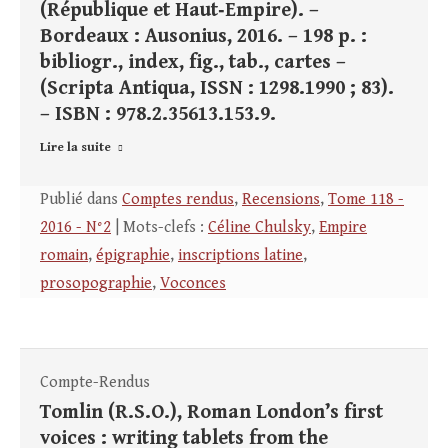
(République et Haut‑Empire). –
Bordeaux : Ausonius, 2016. – 198 p. :
bibliogr., index, fig., tab., cartes –
(Scripta Antiqua, ISSN : 1298.1990 ; 83).
– ISBN : 978.2.35613.153.9.
Lire la suite
Publié dans
Comptes rendus
,
Recensions
,
Tome 118 -
2016 - N°2
| Mots-clefs :
Céline Chulsky
,
Empire
romain
,
épigraphie
,
inscriptions latine
,
prosopographie
,
Voconces
Compte-Rendus
Tomlin (R.S.O.), Roman London’s first
voices : writing tablets from the