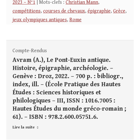
2023 – N°1
| Mots-clefs :
Christian Mann
,
compétitions
,
courses de chevaux
,
épigraphie
,
Grèce
,
jeux olympiques antiques
,
Rome
Compte-Rendus
Avram (A.), Le Pont-Euxin antique.
Histoire, épigraphie, archéologie. –
Genève : Droz, 2022. – 700 p. : bibliogr.,
index, ill. – (École Pratique des Hautes
Études : Sciences historiques et
philologiques – III, ISSN : 1016.7005 :
Hautes Études du monde gréco-romain ;
61). – ISBN : 978.2.600.05751.6.
Lire la suite