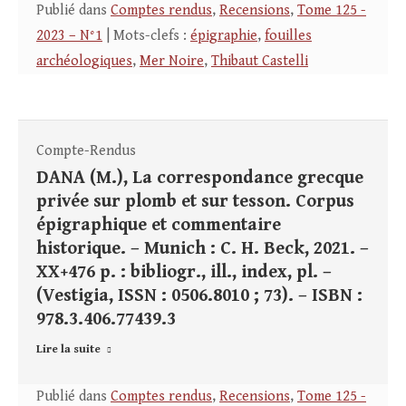
Publié dans
Comptes rendus
,
Recensions
,
Tome 125 -
2023 – N°1
| Mots-clefs :
épigraphie
,
fouilles
archéologiques
,
Mer Noire
,
Thibaut Castelli
Compte-Rendus
DANA (M.), La correspondance grecque
privée sur plomb et sur tesson. Corpus
épigraphique et commentaire
historique. – Munich : C. H. Beck, 2021. –
XX+476 p. : bibliogr., ill., index, pl. –
(Vestigia, ISSN : 0506.8010 ; 73). – ISBN :
978.3.406.77439.3
Lire la suite
Publié dans
Comptes rendus
,
Recensions
,
Tome 125 -