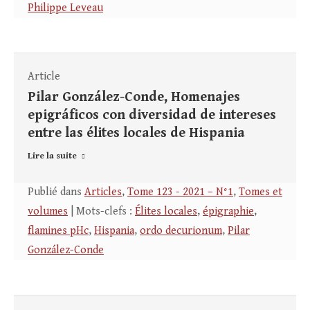
Philippe Leveau
Article
Pilar González-Conde, Homenajes
epigráficos con diversidad de intereses
entre las élites locales de Hispania
Lire la suite
Publié dans
Articles
,
Tome 123 - 2021 – N°1
,
Tomes et
volumes
| Mots-clefs :
Élites locales
,
épigraphie
,
flamines pHc
,
Hispania
,
ordo decurionum
,
Pilar
González-Conde