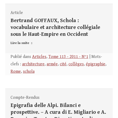
Article
Bertrand GOFFAUX, Schola :
vocabulaire et architecture collégiale
sous le Haut-Empire en Occident
Lire la suite
Publié dans
Articles
,
Tome 113 - 2011 - N°1
| Mots-
clefs :
architecture
,
armée
,
cité
,
collèges
,
épigraphie
,
Rome
,
schola
Compte-Rendus
Epigrafia delle Alpi. Bilanci e
prospettive. – A cura di E. Migliario e A.