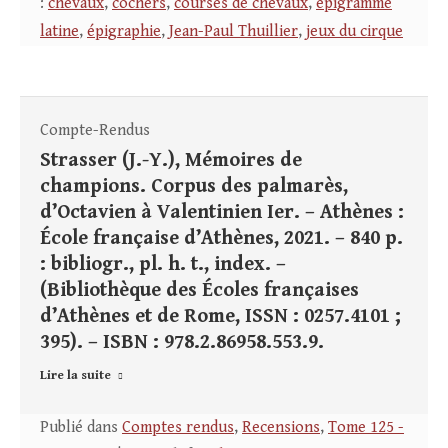
:
chevaux
,
cochers
,
courses de chevaux
,
épigramme
latine
,
épigraphie
,
Jean-Paul Thuillier
,
jeux du cirque
Compte-Rendus
Strasser (J.-Y.), Mémoires de
champions. Corpus des palmarès,
d’Octavien à Valentinien Ier. – Athènes :
École française d’Athènes, 2021. – 840 p.
: bibliogr., pl. h. t., index. –
(Bibliothèque des Écoles françaises
d’Athènes et de Rome, ISSN : 0257.4101 ;
395). – ISBN : 978.2.86958.553.9.
Lire la suite
Publié dans
Comptes rendus
,
Recensions
,
Tome 125 -