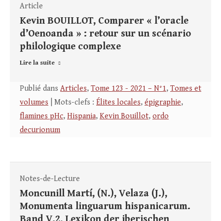
Article
Kevin BOUILLOT, Comparer « l’oracle
d’Oenoanda » : retour sur un scénario
philologique complexe
Lire la suite
Publié dans
Articles
,
Tome 123 - 2021 – N°1
,
Tomes et
volumes
| Mots-clefs :
Élites locales
,
épigraphie
,
flamines pHc
,
Hispania
,
Kevin Bouillot
,
ordo
decurionum
Notes-de-Lecture
Moncunill Martí, (N.), Velaza (J.),
Monumenta linguarum hispanicarum.
Band V.2, Lexikon der iberischen