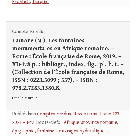
Fröhlich
,
Turquie
Compte-Rendus
Lamare (N.), Les fontaines
monumentales en Afrique romaine. –
Rome : École française de Rome, 2019. –
XI+478 p. : bibliogr., index, fig., pl. h. t. –
(Collection de l’École française de Rome,
ISSN : 0223.5099 ; 557). – ISBN :
978.2.7283.1380.8.
Lire la suite
Publié dans
Comptes rendus
,
Recensions
,
Tome 123 -
2021 – N°2
| Mots-clefs :
Afrique province romaine
,
épigraphie
,
fontaines
,
ouvrages hydrauliques
,