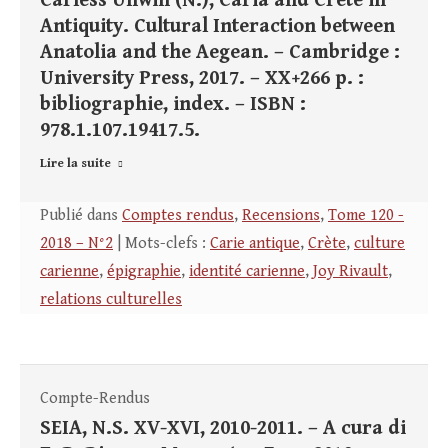
Carless Unwin (N.), Caria and Crete in
Antiquity. Cultural Interaction between
Anatolia and the Aegean. – Cambridge :
University Press, 2017. – XX+266 p. :
bibliographie, index. – ISBN :
978.1.107.19417.5.
Lire la suite
Publié dans
Comptes rendus
,
Recensions
,
Tome 120 -
2018 – N°2
| Mots-clefs :
Carie antique
,
Crète
,
culture
carienne
,
épigraphie
,
identité carienne
,
Joy Rivault
,
relations culturelles
Compte-Rendus
SEIA, N.S. XV-XVI, 2010-2011. – A cura di