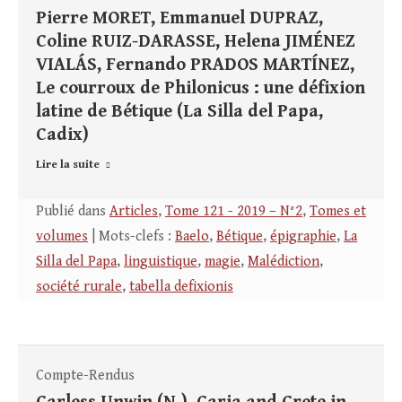
Pierre MORET, Emmanuel DUPRAZ,
Coline RUIZ-DARASSE, Helena JIMÉNEZ
VIALÁS, Fernando PRADOS MARTÍNEZ,
Le courroux de Philonicus : une défixion
latine de Bétique (La Silla del Papa,
Cadix)
Lire la suite
Publié dans
Articles
,
Tome 121 - 2019 – N°2
,
Tomes et
volumes
| Mots-clefs :
Baelo
,
Bétique
,
épigraphie
,
La
Silla del Papa
,
linguistique
,
magie
,
Malédiction
,
société rurale
,
tabella defixionis
Compte-Rendus