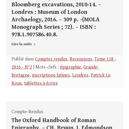
Bloomberg excavations, 2010‑14. –
Londres : Museum of London
Archaelogy, 2016. – 309 p. -(MOLA
Monograph Series ; 72). – ISBN :
978.1.907586.40.8.
Lire la suite
Publié dans
Comptes rendus
,
Recensions
,
Tome 118 -
2016 - N°2
| Mots-clefs :
épigraphie
,
Grande-
Bretagne
,
inscriptions latines
,
Londres
,
Patrick Le
Roux
,
tablettes à écrire
Compte-Rendus
The Oxford Handbook of Roman
Epigraphy. – CH. Bruun, J. Edmondson