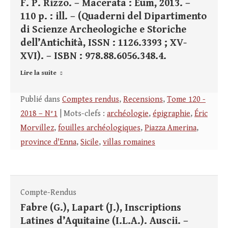
F. P. Rizzo. – Macerata : Eum, 2013. –
110 p. : ill. – (Quaderni del Dipartimento
di Scienze Archeologiche e Storiche
dell’Antichità, ISSN : 1126.3393 ; XV-
XVI). – ISBN : 978.88.6056.348.4.
Lire la suite
Publié dans
Comptes rendus
,
Recensions
,
Tome 120 -
2018 – N°1
| Mots-clefs :
archéologie
,
épigraphie
,
Éric
Morvillez
,
fouilles archéologiques
,
Piazza Amerina
,
province d'Enna
,
Sicile
,
villas romaines
Compte-Rendus
Fabre (G.), Lapart (J.), Inscriptions
Latines d’Aquitaine (I.L.A.). Auscii. –