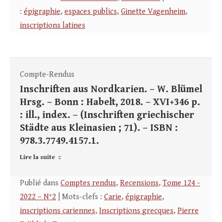
:
épigraphie
,
espaces publics
,
Ginette Vagenheim
,
inscriptions latines
Compte-Rendus
Inschriften aus Nordkarien. – W. Blümel
Hrsg. – Bonn : Habelt, 2018. – XVI+346 p.
: ill., index. – (Inschriften griechischer
Städte aus Kleinasien ; 71). – ISBN :
978.3.7749.4157.1.
Lire la suite
Publié dans
Comptes rendus
,
Recensions
,
Tome 124 -
2022 – N°2
| Mots-clefs :
Carie
,
épigraphie
,
inscriptions cariennes
,
Inscriptions grecques
,
Pierre