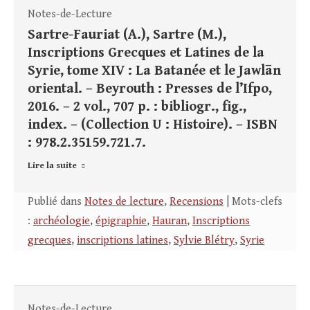
Notes-de-Lecture
Sartre-Fauriat (A.), Sartre (M.),
Inscriptions Grecques et Latines de la
Syrie, tome XIV : La Batanée et le Jawlān
oriental. – Beyrouth : Presses de l’Ifpo,
2016. – 2 vol., 707 p. : bibliogr., fig.,
index. – (Collection U : Histoire). – ISBN
: 978.2.35159.721.7.
Lire la suite
Publié dans
Notes de lecture
,
Recensions
| Mots-clefs
:
archéologie
,
épigraphie
,
Hauran
,
Inscriptions
grecques
,
inscriptions latines
,
Sylvie Blétry
,
Syrie
Notes-de-Lecture