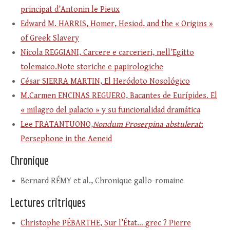
principat d’Antonin le Pieux
Edward M. HARRIS, Homer, Hesiod, and the « Origins »
of Greek Slavery
Nicola REGGIANI, Carcere e carcerieri, nell’Egitto
tolemaico.Note storiche e papirologiche
César SIERRA MARTIN, El Heródoto Nosológico
M.Carmen ENCINAS REGUERO, Bacantes de Eurípides. El
« milagro del palacio » y su funcionalidad dramática
Lee FRATANTUONO,
Nondum Proserpina abstulerat
:
Persephone in the Aeneid
Chronique
Bernard RÉMY et al., Chronique gallo-romaine
Lectures critriques
Christophe PÉBARTHE, Sur l’État… grec ? Pierre