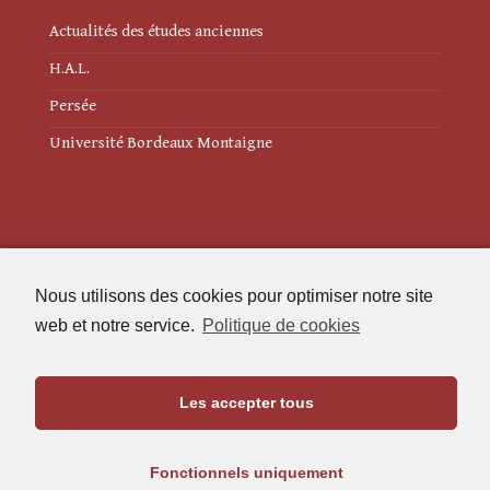
Actualités des études anciennes
H.A.L.
Persée
Université Bordeaux Montaigne
Mentions légales
Nous utilisons des cookies pour optimiser notre site
Politique de cookies (UE)
web et notre service.
Politique de cookies
Revue des Études Anciennes
Les accepter tous
Maison de l'Archéologie
Université Bordeaux Montaigne
Fonctionnels uniquement
33607 Pessac Cedex