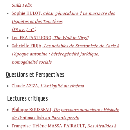
Sulla Felix
Sophie HULOT,
César génocidaire ? Le massacre des
Usipètes et des Tenctères
(55 av. J.–C.)
Lee FRATANTUONO,
T
he Wolf in Virgil
Gabrielle FRIJA,
Les notables de Stratonicée de Carie à
l’époque antonine :
hétérogénéité juridique,
homogénéité sociale
Questions et Perspectives
Claude AZIZA,
L’Antiquité au cinéma
Lectures critiques
Philippe ROUSSEAU,
Un parcours audacieux : Hésiode
de l’
Enûma elish
au
Paradis perdu
Françoise-Hélène MASSA-PAIRAULT,
Des Attalides à