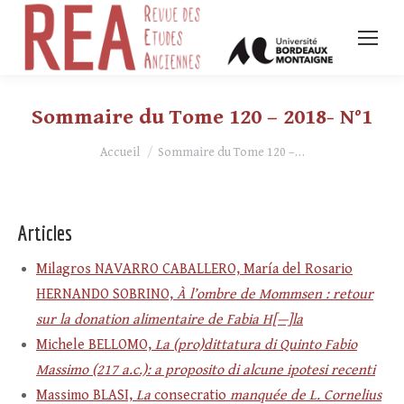
Sommaire du Tome 120 – 2018- N°1
Vous êtes ici :
Accueil
Sommaire du Tome 120 –…
Articles
Milagros NAVARRO CABALLERO, María del Rosario
HERNANDO SOBRINO,
À
l’ombre de Mommsen : retour
sur la donation alimentaire de
Fabia H[—]la
Michele BELLOMO,
La (pro)dittatura di Quinto Fabio
Massimo (217 a.c.): a proposito
di alcune ipotesi recenti
Massimo BLASI,
La
consecratio
manquée de L. Cornelius