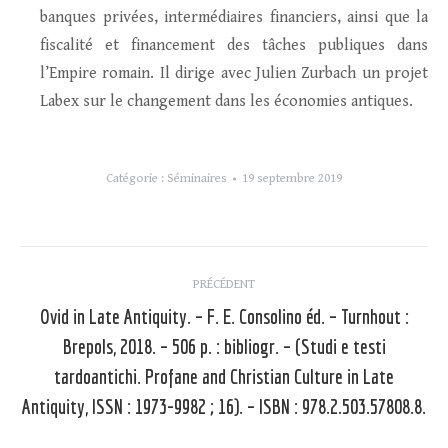
banques privées, intermédiaires financiers, ainsi que la
fiscalité et financement des tâches publiques dans
l’Empire romain. Il dirige avec Julien Zurbach un projet
Labex sur le changement dans les économies antiques.
Catégorie :
Séminaires
19 septembre 2019
Navigation
PRÉCÉDENT
article
Ovid in Late Antiquity. – F. E. Consolino éd. – Turnhout :
Brepols, 2018. – 506 p. : bibliogr. – (Studi e testi
Article
tardoantichi. Profane and Christian Culture in Late
précédent
Antiquity, ISSN : 1973-9982 ; 16). – ISBN : 978.2.503.57808.8.
: