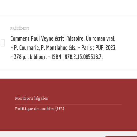
Navigation
PRÉCÉDENT
article
Comment Paul Veyne écrit l’histoire. Un roman vrai.
– P. Cournarie, P. Montlahuc éds. – Paris : PUF, 2023.
Article
précédent
– 378 p. : bibliogr. – ISBN : 978.2.13.085518.7.
:
:
Mentions légales
Politique de cookies (UE)