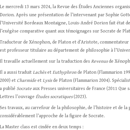
Le mercredi 13 mars 2024, la Revue des Études Anciennes organi
Dorion. Après une présentation de l’intervenant par Sophie Gotte
l’Université Bordeaux Montaigne, Louis-André Dorion fait état 
l’exégèse comparative quant aux témoignages sur Socrate de Pl
Traducteur de Xénophon, de Platon et d’Aristote, commentateur e
est professeur titulaire au département de philosophie à l’Unive
Il travaille actuellement sur la traduction des
Revenus
de Xénopho
Il a aussi traduit
Lachès
et
Euthyphron
de Platon (Flammarion 199
2000) et
Charmide
et
Lysis
de Platon (Flammarion 2004). Spéciali
a publié
Socrate
aux Presses universitaires de France (2011 Que sai
Lettres l’ouvrage
Études socratiques
(2023).
Ses travaux, au carrefour de la philosophie, de l’histoire et de l
considérablement l’approche de la figure de Socrate.
La Master class est cindée en deux temps :