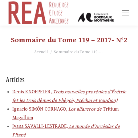
Sommaire du Tome 119 – 2017- N°2
Vous êtes ici :
Accueil
Sommaire du Tome 119 –…
Articles
Denis KNOEPFLER,
Trois nouvelles proxénies d’Érétrie
(et les trois dèmes de Phègoè, Ptéchai et Boudion)
Ignacio SIMÓN CORNAGO,
Los alfareros de
Tritium
Magallum
Ivana SAVALLI-LESTRADE,
Le monde d’Arcésilas de
Pitanè