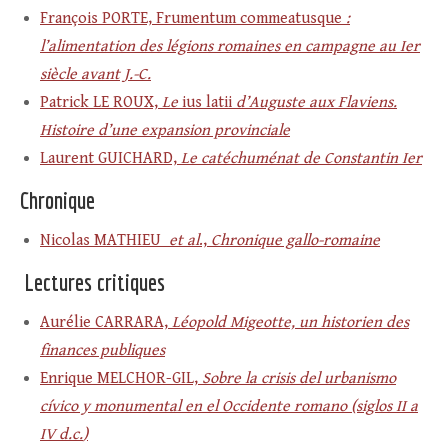
François PORTE, Frumentum commeatusque
:
l’alimentation des légions romaines en campagne au
I
er
siècle avant J.-C.
Patrick LE ROUX,
Le
ius latii
d’Auguste aux Flaviens.
Histoire d’une expansion provinciale
Laurent GUICHARD,
Le catéchuménat de Constantin Ier
Chronique
Nicolas MATHIEU
et al
.,
Chronique gallo-romaine
Lectures critiques
Aurélie CARRARA,
Léopold Migeotte, un historien des
finances publiques
Enrique MELCHOR-GIL,
Sobre la crisis del urbanismo
cívico y monumental en el Occidente romano (siglos II a
IV d.c.
)