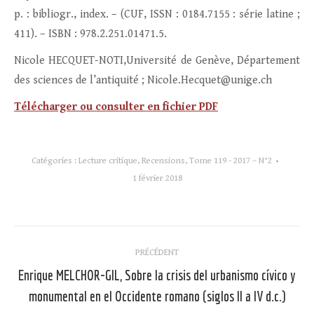
p. : bibliogr., index. – (CUF, ISSN : 0184.7155 : série latine ;
411). – ISBN : 978.2.251.01471.5.
Nicole HECQUET-NOTI,Université de Genève, Département
des sciences de l’antiquité ; Nicole.Hecquet@unige.ch
Télécharger ou consulter en fichier PD
F
Catégories :
Lecture critique
,
Recensions
,
Tome 119 - 2017 – N°2
1 février 2018
Navigation
PRÉCÉDENT
article
Enrique MELCHOR-GIL, Sobre la crisis del urbanismo cívico y
Article
monumental en el Occidente romano (siglos II a IV d.c.)
précédent