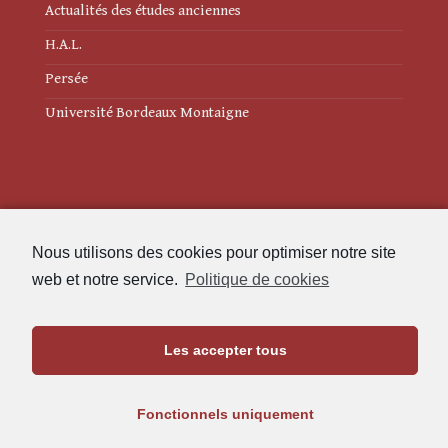
Actualités des études anciennes
H.A.L.
Persée
Université Bordeaux Montaigne
Mentions légales
Nous utilisons des cookies pour optimiser notre site
Politique de cookies (UE)
web et notre service.
Politique de cookies
Revue des Études Anciennes
Les accepter tous
Maison de l'Archéologie
Université Bordeaux Montaigne
Fonctionnels uniquement
33607 Pessac Cedex