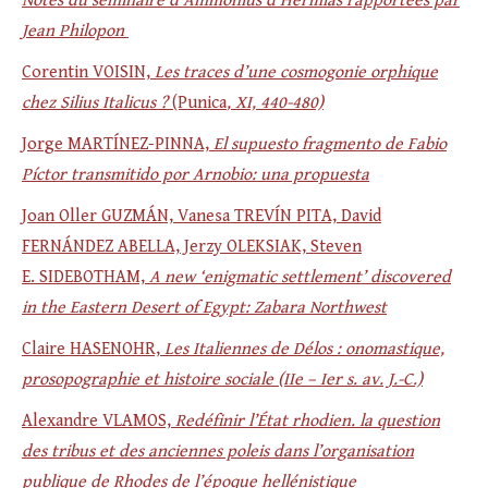
Notes du séminaire d’Ammonius d’Hermias rapportées par
Jean Philopon
Corentin VOISIN,
Les traces d’une cosmogonie orphique
chez Silius Italicus ?
(Punica
, XI, 440-480)
Jorge MARTÍNEZ-PINNA,
El supuesto fragmento de Fabio
Píctor transmitido por Arnobio: una propuesta
Joan Oller GUZMÁN, Vanesa TREVÍN PITA, David
FERNÁNDEZ ABELLA, Jerzy OLEKSIAK, Steven
E. SIDEBOTHAM,
A new ‘enigmatic settlement’ discovered
in the Eastern Desert of Egypt: Zabara Northwest
Claire HASENOHR,
Les Italiennes de Délos : onomastique,
prosopographie et histoire sociale (IIe – Ier s. av. J.-C.)
Alexandre VLAMOS,
Redéfinir l’État rhodien. la question
des tribus et des anciennes poleis dans l’organisation
publique de Rhodes de l’époque hellénistique