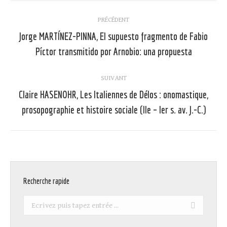
Navigation
PRÉCÉDENT
article
Jorge MARTÍNEZ-PINNA, El supuesto fragmento de Fabio
Article
Píctor transmitido por Arnobio: una propuesta
précédent
:
SUIVANT
Claire HASENOHR, Les Italiennes de Délos : onomastique,
Article
prosopographie et histoire sociale (IIe – Ier s. av. J.-C.)
suivant
:
Recherche rapide
Recherche
: