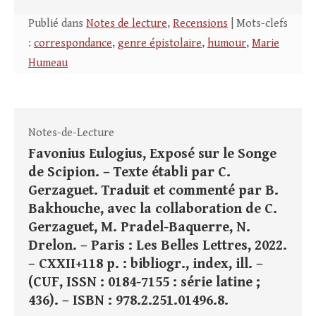
Publié dans
Notes de lecture
,
Recensions
| Mots-clefs
:
correspondance
,
genre épistolaire
,
humour
,
Marie
Humeau
Notes-de-Lecture
Favonius Eulogius, Exposé sur le Songe
de Scipion. – Texte établi par C.
Gerzaguet. Traduit et commenté par B.
Bakhouche, avec la collaboration de C.
Gerzaguet, M. Pradel-Baquerre, N.
Drelon. – Paris : Les Belles Lettres, 2022.
– CXXII+118 p. : bibliogr., index, ill. –
(CUF, ISSN : 0184-7155 : série latine ;
436). – ISBN : 978.2.251.01496.8.