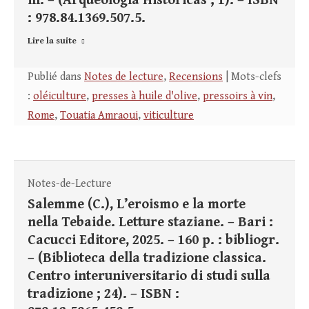
ill. – (Arqueología Históricas ; 1). – ISBN
: 978.84.1369.507.5.
Lire la suite
Publié dans
Notes de lecture
,
Recensions
| Mots-clefs
:
oléiculture
,
presses à huile d'olive
,
pressoirs à vin
,
Rome
,
Touatia Amraoui
,
viticulture
Notes-de-Lecture
Salemme (C.), L’eroismo e la morte
nella Tebaide. Letture staziane. – Bari :
Cacucci Editore, 2025. – 160 p. : bibliogr.
– (Biblioteca della tradizione classica.
Centro interuniversitario di studi sulla
tradizione ; 24). – ISBN :