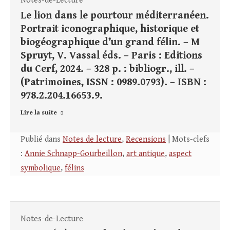
Notes-de-Lecture
Le lion dans le pourtour méditerranéen.
Portrait iconographique, historique et
biogéographique d’un grand félin. – M
Spruyt, V. Vassal éds. – Paris : Editions
du Cerf, 2024. – 328 p. : bibliogr., ill. –
(Patrimoines, ISSN : 0989.0793). – ISBN :
978.2.204.16653.9.
Lire la suite
Publié dans
Notes de lecture
,
Recensions
| Mots-clefs
:
Annie Schnapp-Gourbeillon
,
art antique
,
aspect
symbolique
,
félins
Notes-de-Lecture