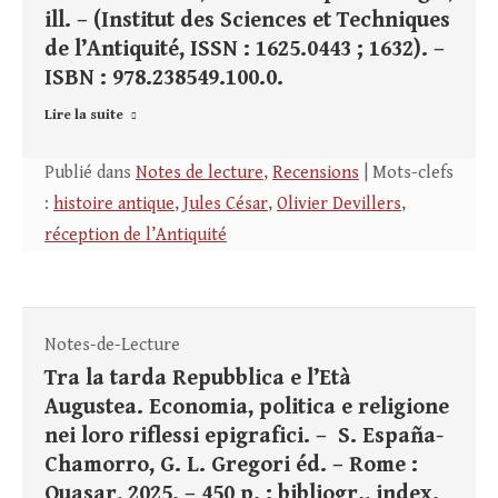
ill. – (Institut des Sciences et Techniques
de l’Antiquité, ISSN : 1625.0443 ; 1632). –
ISBN : 978.238549.100.0.
Lire la suite
Publié dans
Notes de lecture
,
Recensions
| Mots-clefs
:
histoire antique
,
Jules César
,
Olivier Devillers
,
réception de l’Antiquité
Notes-de-Lecture
Tra la tarda Repubblica e l’Età
Augustea. Economia, politica e religione
nei loro riflessi epigrafici. – S. España-
Chamorro, G. L. Gregori éd. – Rome :
Quasar, 2025. – 450 p. : bibliogr., index.