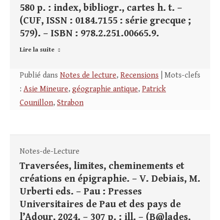
580 p. : index, bibliogr., cartes h. t. –
(CUF, ISSN : 0184.7155 : série grecque ;
579). – ISBN : 978.2.251.00665.9.
Lire la suite
Publié dans
Notes de lecture
,
Recensions
| Mots-clefs
:
Asie Mineure
,
géographie antique
,
Patrick
Counillon
,
Strabon
Notes-de-Lecture
Traversées, limites, cheminements et
créations en épigraphie. – V. Debiais, M.
Urberti eds. – Pau : Presses
Universitaires de Pau et des pays de
l’Adour, 2024. – 307 p. : ill. – (B@lades,