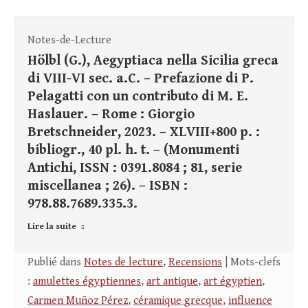
Notes-de-Lecture
Hölbl (G.), Aegyptiaca nella Sicilia greca
di VIII-VI sec. a.C. – Prefazione di P.
Pelagatti con un contributo di M. E.
Haslauer. – Rome : Giorgio
Bretschneider, 2023. – XLVIII+800 p. :
bibliogr., 40 pl. h. t. – (Monumenti
Antichi, ISSN : 0391.8084 ; 81, serie
miscellanea ; 26). – ISBN :
978.88.7689.335.3.
Lire la suite
Publié dans
Notes de lecture
,
Recensions
| Mots-clefs
:
amulettes égyptiennes
,
art antique
,
art égyptien
,
Carmen Muñoz Pérez
,
céramique grecque
,
influence