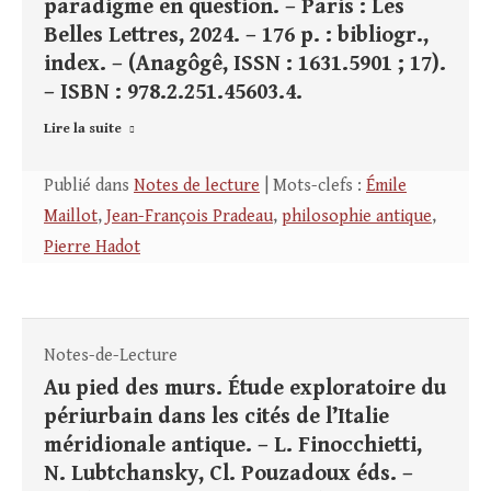
paradigme en question. – Paris : Les
Belles Lettres, 2024. – 176 p. : bibliogr.,
index. – (Anagôgê, ISSN : 1631.5901 ; 17).
– ISBN : 978.2.251.45603.4.
Lire la suite
Publié dans
Notes de lecture
| Mots-clefs :
Émile
Maillot
,
Jean-François Pradeau
,
philosophie antique
,
Pierre Hadot
Notes-de-Lecture
Au pied des murs. Étude exploratoire du
périurbain dans les cités de l’Italie
méridionale antique. – L. Finocchietti,
N. Lubtchansky, Cl. Pouzadoux éds. –