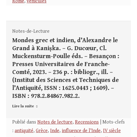
Rome
,
véhicules
Notes-de-Lecture
Mondes grec et indien, d’Alexandre le
Grand à Kaniṣka. – G. Ducœur, Cl.
Muckensturm-Poulle éds. – Besançon :
Presses Universitaires de Franche-
Comté, 2023. – 236 p. : bibliogr., ill. –
(Institut des Sciences et Techniques de
l’Antiquité, ISSN : 1625.0443 ; 1609). –
ISBN : 978.2.84867.982.2.
Lire la suite
Publié dans
Notes de lecture
,
Recensions
| Mots-clefs
:
antiquité
,
Grèce
,
Inde
,
influence de l'Inde
,
IV siècle