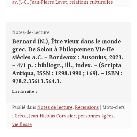
av. J.-C.
,
Jean-Pierre Levet
,
relations culturelles
Notes-de-Lecture
Bernard (N.), Être vieux dans le monde
grec. De Solon à Philopœmen VIe-IIe
siècles a.C. – Bordeaux : Ausonius, 2023.
– 471 p. : bibliogr., ill., index. – (Scripta
Antiqua, ISSN : 1298.1990 ; 169). – ISBN :
978.2.35613.564.3.
Lire la suite
Publié dans
Notes de lecture
,
Recensions
| Mots-clefs
:
Grèce
,
Jean-Nicolas Corvisier
,
personnes âgées
,
vieillesse