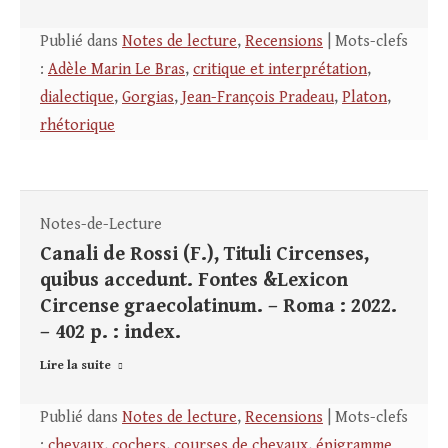
Publié dans
Notes de lecture
,
Recensions
| Mots-clefs
:
Adèle Marin Le Bras
,
critique et interprétation
,
dialectique
,
Gorgias
,
Jean-François Pradeau
,
Platon
,
rhétorique
Notes-de-Lecture
Canali de Rossi (F.), Tituli Circenses,
quibus accedunt. Fontes &Lexicon
Circense graecolatinum. – Roma : 2022.
– 402 p. : index.
Lire la suite
Publié dans
Notes de lecture
,
Recensions
| Mots-clefs
:
chevaux
,
cochers
,
courses de chevaux
,
épigramme