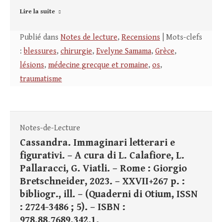
Lire la suite
Publié dans
Notes de lecture
,
Recensions
| Mots-clefs
:
blessures
,
chirurgie
,
Evelyne Samama
,
Grèce
,
lésions
,
médecine grecque et romaine
,
os
,
traumatisme
Notes-de-Lecture
Cassandra. Immaginari letterari e
figurativi. – A cura di L. Calafiore, L.
Pallaracci, G. Viatli. – Rome : Giorgio
Bretschneider, 2023. – XXVII+267 p. :
bibliogr., ill. – (Quaderni di Otium, ISSN
: 2724-3486 ; 5). – ISBN :
978.88.7689.342.1.