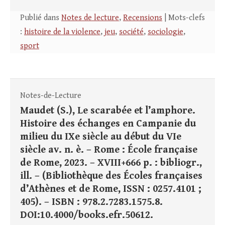
Publié dans
Notes de lecture
,
Recensions
| Mots-clefs
:
histoire de la violence
,
jeu
,
société
,
sociologie
,
sport
Notes-de-Lecture
Maudet (S.), Le scarabée et l’amphore.
Histoire des échanges en Campanie du
milieu du IXe siècle au début du VIe
siècle av. n. è. – Rome : École française
de Rome, 2023. – XVIII+666 p. : bibliogr.,
ill. – (Bibliothèque des Écoles françaises
d’Athènes et de Rome, ISSN : 0257.4101 ;
405). – ISBN : 978.2.7283.1575.8.
DOI:10.4000/books.efr.50612.