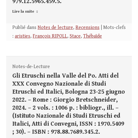
979.12.5965.459.5.
Lire la suite
Publié dans
Notes de lecture
,
Recensions
| Mots-clefs
:
aristies
,
François RIPOLL
,
Stace
,
Thébaïde
Notes-de-Lecture
Gli Etruschi nella Valle del Po. Atti del
XXX Convegno Nazionale di Studi
Etruschi ed Italici, Bologna 23-25 giugno
2022. – Rome : Giorgio Bretschneider,
2024. – 2 vols. : 1006 p. : bibliogr., ill. –
(Istituto Nazionale di Studi Etruschi ed
Italici, Atti di Convegni, ISSN : 1970.5409
; 30). – ISBN : 978.88.7689.345.2.