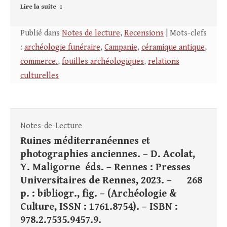
Lire la suite
Publié dans
Notes de lecture
,
Recensions
| Mots-clefs
:
archéologie funéraire
,
Campanie
,
céramique antique
,
commerce.
,
fouilles archéologiques
,
relations
culturelles
Notes-de-Lecture
Ruines méditerranéennes et
photographies anciennes. – D. Acolat,
Y. Maligorne éds. – Rennes : Presses
Universitaires de Rennes, 2023. – 268
p. : bibliogr., fig. – (Archéologie &
Culture, ISSN : 1761.8754). – ISBN :
978.2.7535.9457.9.