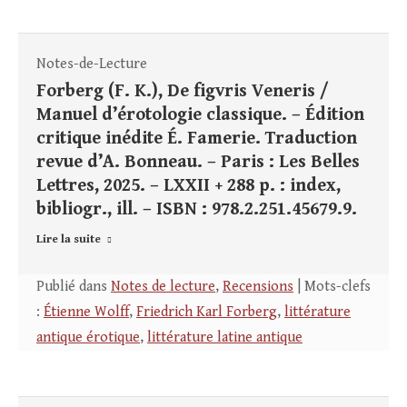
Notes-de-Lecture
Forberg (F. K.), De figvris Veneris /
Manuel d’érotologie classique. – Édition
critique inédite É. Famerie. Traduction
revue d’A. Bonneau. – Paris : Les Belles
Lettres, 2025. – LXXII + 288 p. : index,
bibliogr., ill. – ISBN : 978.2.251.45679.9.
Lire la suite
Publié dans
Notes de lecture
,
Recensions
| Mots-clefs
:
Étienne Wolff
,
Friedrich Karl Forberg
,
littérature
antique érotique
,
littérature latine antique