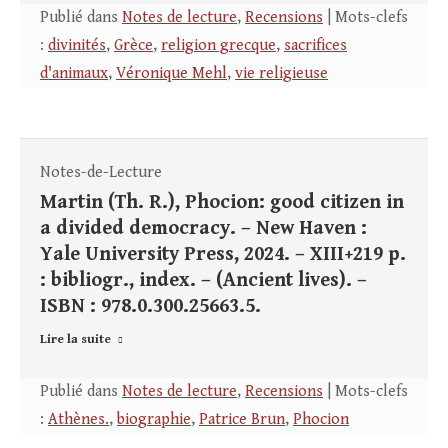
Publié dans
Notes de lecture
,
Recensions
| Mots-clefs
:
divinités
,
Grèce
,
religion grecque
,
sacrifices
d'animaux
,
Véronique Mehl
,
vie religieuse
Notes-de-Lecture
Martin (Th. R.), Phocion: good citizen in
a divided democracy. – New Haven :
Yale University Press, 2024. – XIII+219 p.
: bibliogr., index. – (Ancient lives). –
ISBN : 978.0.300.25663.5.
Lire la suite
Publié dans
Notes de lecture
,
Recensions
| Mots-clefs
:
Athènes.
,
biographie
,
Patrice Brun
,
Phocion