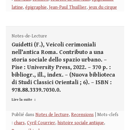
latine
,
épigraphie
,
Jean-Paul Thuillier
,
jeux du cirque
Notes-de-Lecture
Guidetti (F.), Veicoli cerimoniali
nell’antica Roma. Contributo a una
storia sociale dello spazio urbano. –
Pise : University Press, 2022. – 370 p. :
bibliogr., ill., index. – (Nuova biblioteca
di Studi Classici Orientali ; 6). – ISBN :
978.88.3339.7030.0.
Lire la suite
Publié dans
Notes de lecture
,
Recensions
| Mots-clefs
:
chars
,
Cyril Courrier
,
histoire sociale antique
,