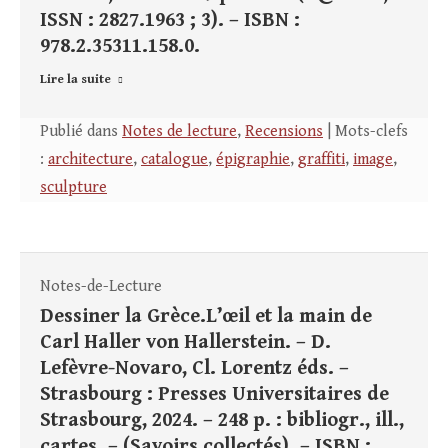
ISSN : 2827.1963 ; 3). – ISBN :
978.2.35311.158.0.
Lire la suite
Publié dans
Notes de lecture
,
Recensions
| Mots-clefs
:
architecture
,
catalogue
,
épigraphie
,
graffiti
,
image
,
sculpture
Notes-de-Lecture
Dessiner la Grèce.L’œil et la main de
Carl Haller von Hallerstein. – D.
Lefèvre-Novaro, Cl. Lorentz éds. –
Strasbourg : Presses Universitaires de
Strasbourg, 2024. – 248 p. : bibliogr., ill.,
cartes. – (Savoirs collectés). – ISBN :