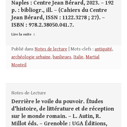
Naples : Centre Jean Bérard, 2023. – 192
p. : bibliogr., ill. – (Cahiers du Centre
Jean Bérard, ISSN : 1122.3278 ; 27). –
ISBN : 978.2.38050.041.7.
Lire la suite
Publié dans
Notes de lecture
| Mots-clefs :
antiquité
,
archéologie urbaine
,
banlieues
,
Italie
,
Martial
Monteil
Notes-de-Lecture
Derrière le voile du pouvoir. Études
d’histoire, de littérature et de réception
sur le monde romain. – L. Autin, R.
Millot éds. – Grenoble : UGA Éditions,