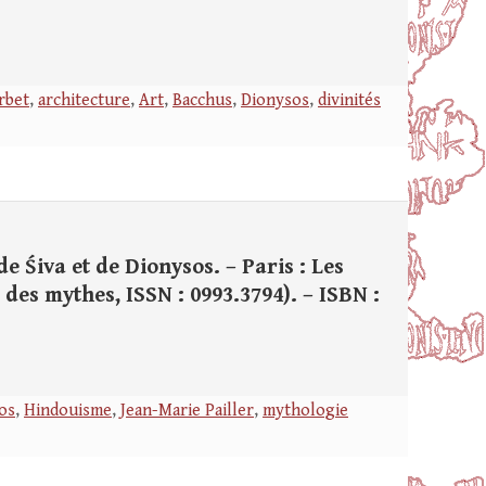
rbet
,
architecture
,
Art
,
Bacchus
,
Dionysos
,
divinités
de Śiva et de Dionysos. – Paris : Les
té des mythes, ISSN : 0993.3794). – ISBN :
os
,
Hindouisme
,
Jean-Marie Pailler
,
mythologie