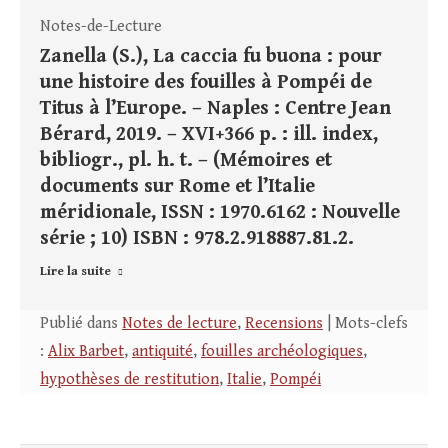
Notes-de-Lecture
Zanella (S.), La caccia fu buona : pour
une histoire des fouilles à Pompéi de
Titus à l’Europe. – Naples : Centre Jean
Bérard, 2019. – XVI+366 p. : ill. index,
bibliogr., pl. h. t. – (Mémoires et
documents sur Rome et l’Italie
méridionale, ISSN : 1970.6162 : Nouvelle
série ; 10) ISBN : 978.2.918887.81.2.
Lire la suite
Publié dans
Notes de lecture
,
Recensions
| Mots-clefs
:
Alix Barbet
,
antiquité
,
fouilles archéologiques
,
hypothèses de restitution
,
Italie
,
Pompéi