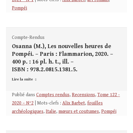
Pompéi
Compte-Rendus
Osanna (M.), Les nouvelles heures de
Pompéi. – Paris : Flammarion, 2020. –
400 p. : 16 pl. h. t., ill. –
ISBN : 978.2.0815.1381.5.
Lire la suite
Publié dans
Comptes rendus
,
Recensions
,
Tome 122 -
2020 – N°2
| Mots-clefs :
Alix Barbet
,
fouilles
archéologiques
,
Italie
,
mœurs et coutumes
,
Pompéi