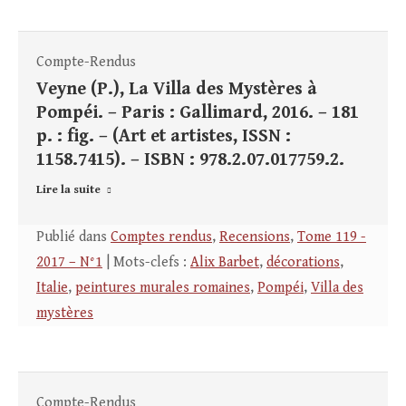
Compte-Rendus
Veyne (P.), La Villa des Mystères à
Pompéi. – Paris : Gallimard, 2016. – 181
p. : fig. – (Art et artistes, ISSN :
1158.7415). – ISBN : 978.2.07.017759.2.
Lire la suite
Publié dans
Comptes rendus
,
Recensions
,
Tome 119 -
2017 – N°1
| Mots-clefs :
Alix Barbet
,
décorations
,
Italie
,
peintures murales romaines
,
Pompéi
,
Villa des
mystères
Compte-Rendus