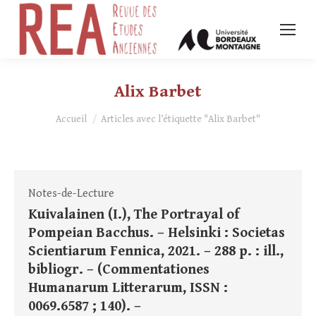
Alix Barbet
Vous êtes ici :
Accueil
Articles avec l’étiquette "Alix Barbet"
Notes-de-Lecture
Kuivalainen (I.), The Portrayal of
Pompeian Bacchus. – Helsinki : Societas
Scientiarum Fennica, 2021. – 288 p. : ill.,
bibliogr. – (Commentationes
Humanarum Litterarum, ISSN :
0069.6587 ; 140). –