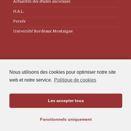
Actualités des études anciennes
H.A.L.
Persée
Université Bordeaux Montaigne
Mentions légales
Nous utilisons des cookies pour optimiser notre site
Politique de cookies (UE)
web et notre service.
Politique de cookies
Revue des Études Anciennes
Les accepter tous
Maison de l'Archéologie
Université Bordeaux Montaigne
Fonctionnels uniquement
33607 Pessac Cedex