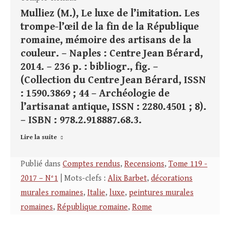
Mulliez (M.), Le luxe de l’imitation. Les
trompe-l’œil de la fin de la République
romaine, mémoire des artisans de la
couleur. – Naples : Centre Jean Bérard,
2014. – 236 p. : bibliogr., fig. –
(Collection du Centre Jean Bérard, ISSN
: 1590.3869 ; 44 – Archéologie de
l’artisanat antique, ISSN : 2280.4501 ; 8).
– ISBN : 978.2.918887.68.3.
Lire la suite
Publié dans
Comptes rendus
,
Recensions
,
Tome 119 -
2017 – N°1
| Mots-clefs :
Alix Barbet
,
décorations
murales romaines
,
Italie
,
luxe
,
peintures murales
romaines
,
République romaine
,
Rome