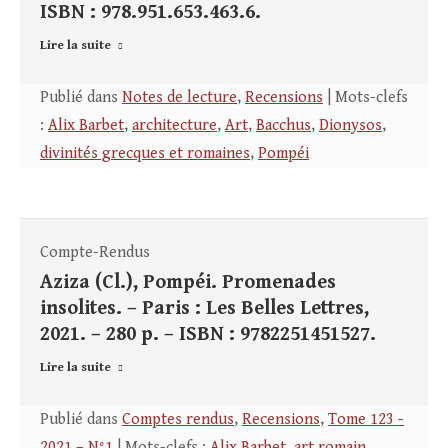
ISBN : 978.951.653.463.6.
Lire la suite
Publié dans
Notes de lecture
,
Recensions
| Mots-clefs
:
Alix Barbet
,
architecture
,
Art
,
Bacchus
,
Dionysos
,
divinités grecques et romaines
,
Pompéi
Compte-Rendus
Aziza (Cl.), Pompéi. Promenades
insolites. – Paris : Les Belles Lettres,
2021. – 280 p. – ISBN : 9782251451527.
Lire la suite
Publié dans
Comptes rendus
,
Recensions
,
Tome 123 -
2021 – N°1
| Mots-clefs :
Alix Barbet
,
art romain
,