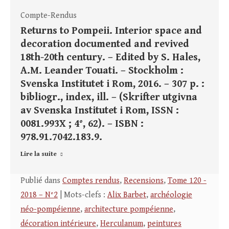
Compte-Rendus
Returns to Pompeii. Interior space and
decoration documented and revived
18th-20th century. – Edited by S. Hales,
A.M. Leander Touati. – Stockholm :
Svenska Institutet i Rom, 2016. – 307 p. :
bibliogr., index, ill. – (Skrifter utgivna
av Svenska Institutet i Rom, ISSN :
0081.993X ; 4°, 62). – ISBN :
978.91.7042.183.9.
Lire la suite
Publié dans
Comptes rendus
,
Recensions
,
Tome 120 -
2018 – N°2
| Mots-clefs :
Alix Barbet
,
archéologie
néo-pompéienne
,
architecture pompéienne
,
décoration intérieure
,
Herculanum
,
peintures