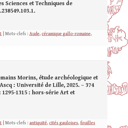
t des Sciences et Techniques de
8.238549.103.1.
1
| Mots-clefs :
Aude
,
céramique gallo-romaine
,
mains Morins, étude archéologique et
Ascq : Université de Lille, 2025. – 374
 : 1295-1315 : hors-série Art et
1
| Mots-clefs :
antiquité
,
cités gauloises
,
fouilles