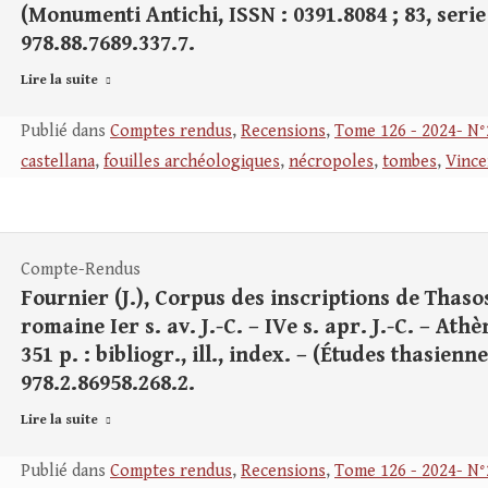
(Monumenti Antichi, ISSN : 0391.8084 ; 83, serie 
978.88.7689.337.7.
Lire la suite
Publié dans
Comptes rendus
,
Recensions
,
Tome 126 - 2024- N°
castellana
,
fouilles archéologiques
,
nécropoles
,
tombes
,
Vince
Compte-Rendus
Fournier (J.), Corpus des inscriptions de Thas
romaine Ier s. av. J.-C. – IVe s. apr. J.-C. – Ath
351 p. : bibliogr., ill., index. – (Études thasienn
978.2.86958.268.2.
Lire la suite
Publié dans
Comptes rendus
,
Recensions
,
Tome 126 - 2024- N°