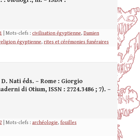
: bibliogr., ill. – ISBN :
1
| Mots-clefs :
civilisation égyptienne
,
Damien
religion égyptienne
,
rites et cérémonies funéraires
, D. Nati éds. – Rome : Giorgio
Quaderni di Otium, ISSN : 2724.3486 ; 7). –
2
| Mots-clefs :
archéologie
,
fouilles