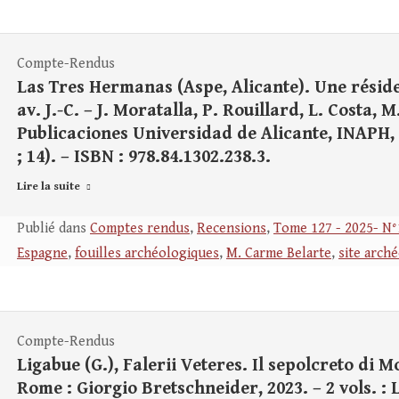
Compte-Rendus
Las Tres Hermanas (Aspe, Alicante). Une résid
av. J.-C. – J. Moratalla, P. Rouillard, L. Costa, M
Publicaciones Universidad de Alicante, INAPH, 202
; 14). – ISBN : 978.84.1302.238.3.
Lire la suite
Publié dans
Comptes rendus
,
Recensions
,
Tome 127 - 2025- N°
Espagne
,
fouilles archéologiques
,
M. Carme Belarte
,
site arch
Compte-Rendus
Ligabue (G.), Falerii Veteres. Il sepolcreto di M
Rome : Giorgio Bretschneider, 2023. – 2 vols. : L+7