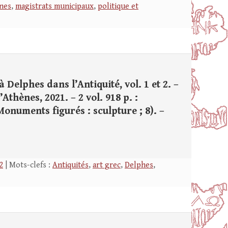
ines
,
magistrats municipaux
,
politique et
Delphes dans l’Antiquité, vol. 1 et 2. –
Athènes, 2021. – 2 vol. 918 p. :
 Monuments figurés : sculpture ; 8). –
2
| Mots-clefs :
Antiquités
,
art grec
,
Delphes
,