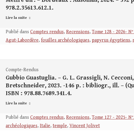
Meffre dir. – Bordeaux : Ausonius, 2024. – 392 p. 
978.2.35613.612.1.
Lire la suite
Publié dans
Comptes rendus
,
Recensions
,
Tome 128 - 2026- N°
Agut-Labordère
,
fouilles archéologiques
,
papyrus égyptiens
,
Compte-Rendus
Gubbio Guastuglia. – G. L. Grassigli, N. Cecconi
Bretschneider, 2023. -146 p. : bibliogr., ill. – (
ISBN : 978.88.7689.341.4.
Lire la suite
Publié dans
Comptes rendus
,
Recensions
,
Tome 127 - 2025- N°
archéologiques
,
Italie
,
temple
,
Vincent Jolivet