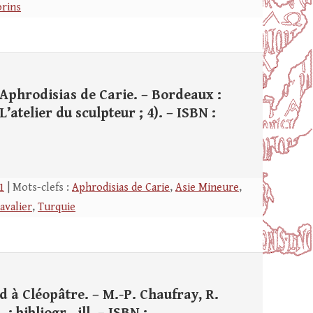
rins
’Aphrodisias de Carie. – Bordeaux :
(L’atelier du sculpteur ; 4). – ISBN :
1
| Mots-clefs :
Aphrodisias de Carie
,
Asie Mineure
,
avalier
,
Turquie
d à Cléopâtre. – M.-P. Chaufray, R.