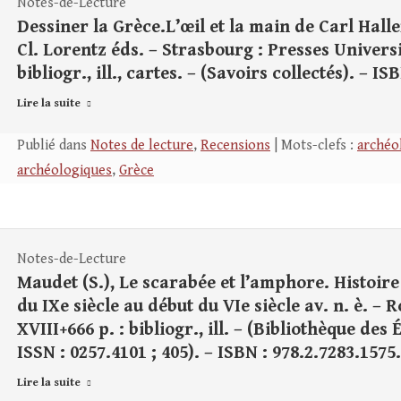
Notes-de-Lecture
Dessiner la Grèce.L’œil et la main de Carl Hall
Cl. Lorentz éds. – Strasbourg : Presses Universi
bibliogr., ill., cartes. – (Savoirs collectés). – IS
Lire la suite
Publié dans
Notes de lecture
,
Recensions
| Mots-clefs :
archéo
archéologiques
,
Grèce
Notes-de-Lecture
Maudet (S.), Le scarabée et l’amphore. Histoi
du IXe siècle au début du VIe siècle av. n. è. –
XVIII+666 p. : bibliogr., ill. – (Bibliothèque de
ISSN : 0257.4101 ; 405). – ISBN : 978.2.7283.157
Lire la suite