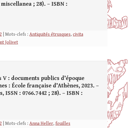
miscellanea ; 28). – ISBN :
2
| Mots-clefs :
Antiquités étrusques
,
civita
nt Jolivet
os V : documents publics d’époque
ènes : École française d’Athènes, 2023. –
es, ISSN : 0766.7442 ; 28). – ISBN :
2
| Mots-clefs :
Anna Heller
,
fouilles