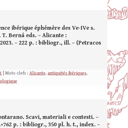
ence ibérique éphémère des Ve-IVe s.
. T. Berná eds. – Alicante :
3. – 222 p. : bibliogr., ill. – (Petracos
1
| Mots-clefs :
Alicante
,
antiquités ibériques
,
éologique
ontarano. Scavi, materiali e contesti. –
62 p. : bibliogr., 350 pl. h. t., index. –