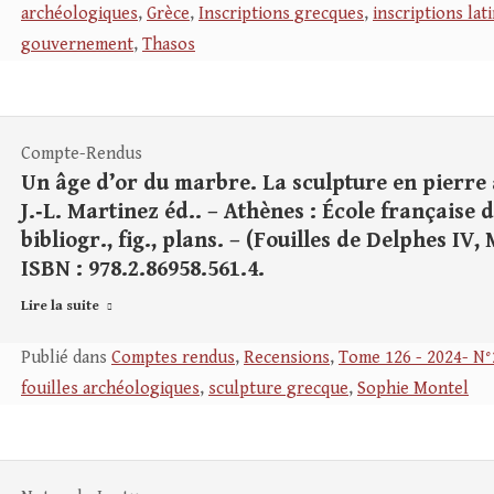
archéologiques
,
Grèce
,
Inscriptions grecques
,
inscriptions lat
gouvernement
,
Thasos
Compte-Rendus
Un âge d’or du marbre. La sculpture en pierre à 
J.‑L. Martinez éd.. – Athènes : École française d’
bibliogr., fig., plans. – (Fouilles de Delphes IV,
ISBN : 978.2.86958.561.4.
Lire la suite
Publié dans
Comptes rendus
,
Recensions
,
Tome 126 - 2024- N°
fouilles archéologiques
,
sculpture grecque
,
Sophie Montel