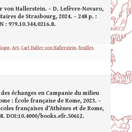
er von Hallerstein. – D. Lefèvre-Novaro,
taires de Strasbourg, 2024. – 248 p. :
BN : 979.10.344.0216.8.
logie
,
Art
,
Carl Haller von Hallerstein
,
fouilles
re des échanges en Campanie du milieu
 Rome : École française de Rome, 2023. –
s Écoles françaises d’Athènes et de Rome,
5.8. DOI:10.4000/books.efr.50612.