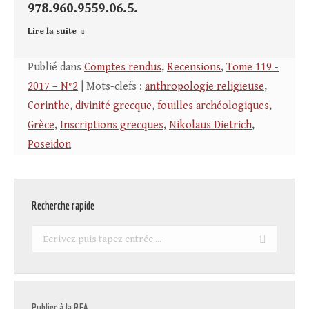
978.960.9559.06.5.
Lire la suite
Publié dans
Comptes rendus
,
Recensions
,
Tome 119 -
2017 – N°2
| Mots-clefs :
anthropologie religieuse
,
Corinthe
,
divinité grecque
,
fouilles archéologiques
,
Grèce
,
Inscriptions grecques
,
Nikolaus Dietrich
,
Poseidon
Recherche rapide
Recherche
:
Publier à la REA