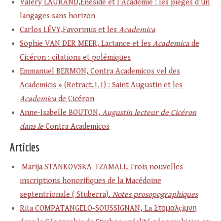
Valéry LAURAND,Énéside et l’Académie : les pièges d’un
langages sans horizon
Carlos LÉVY,Favorinus et les
Academica
Sophie VAN DER MEER, Lactance et les
Academica
de
Cicéron : citations et polémiques
Emmanuel BERMON, Contra Academicos vel des
Academicis » (Retract,1.1) : Saint Augustin et les
Academica
de Cicéron
Anne-Isabelle BOUTON,
Augustin lecteur de Cicéron
dans le
Contra Academicos
Articles
Marija STANKOVSKA-TZAMALI, Trois nouvelles
inscriptions honorifiques de la Macédoine
septentrionale ( Stuberra).
Notes prosopographiques
Rita COMPATANGELO-SOUSSIGNAN
,
La Στομαλçiμνη