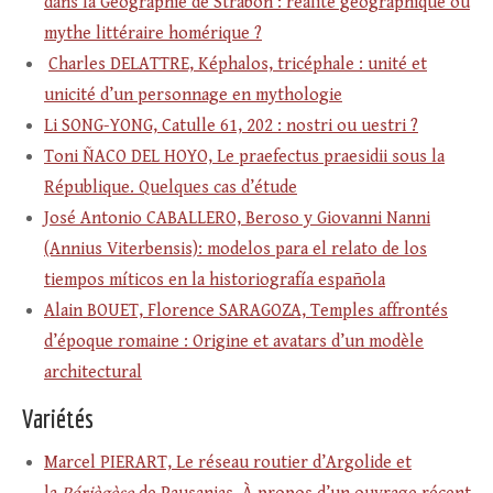
dans la Géographie de Strabon : réalité géographique ou
mythe littéraire homérique ?
Charles DELATTRE, Képhalos, tricéphale : unité et
unicité d’un personnage en mythologie
Li SONG-YONG, Catulle 61, 202 : nostri ou uestri ?
Toni ÑACO DEL HOYO, Le praefectus praesidii sous la
République. Quelques cas d’étude
José Antonio CABALLERO, Beroso y Giovanni Nanni
(Annius Viterbensis): modelos para el relato de los
tiempos míticos en la historiografía española
Alain BOUET, Florence SARAGOZA, Temples affrontés
d’époque romaine : Origine et avatars d’un modèle
architectural
Variétés
Marcel PIERART, Le réseau routier d’Argolide et