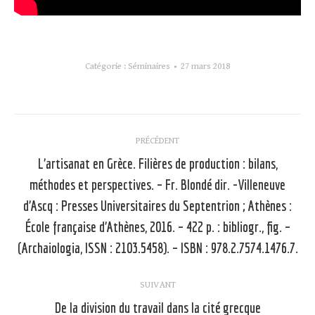
Catégorie :
Séminaires
27 mars 2018
Navigation
PRÉCÉDENT
article
L’artisanat en Grèce. Filières de production : bilans,
méthodes et perspectives. – Fr. Blondé dir. -Villeneuve
d’Ascq : Presses Universitaires du Septentrion ; Athènes :
Article
précédent
École française d’Athènes, 2016. – 422 p. : bibliogr., fig. –
:
(Archaiologia, ISSN : 2103.5458). – ISBN : 978.2.7574.1476.7.
SUIVANT
De la division du travail dans la cité grecque
Article