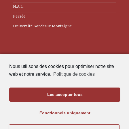
H.A.L.
Persée
Université Bordeaux Montaigne
Mentions légales
Nous utilisons des cookies pour optimiser notre site
Politique de cookies (UE)
web et notre service.
Politique de cookies
Revue des Études Anciennes
Les accepter tous
Maison de l'Archéologie
Université Bordeaux Montaigne
Fonctionnels uniquement
33607 Pessac Cedex
05.57.12.45.63