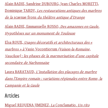
Alain BADIE, Sandrine DUBOURG, Jean-Charles MORETTI,
Dominique TARDY,
Les restaurations antiques des marbres
de la
scaenae frons
du théâtre antique d’Orange
Alain BADIE, Emmanuelle ROSSO,
Des amazones en Gaule.
Hypothèses sur un monument de Toulouse
Elsa ROUX,
Usages décoratifs et architecturaux des «
marbres » à
Vasio Vocontiorum
(Vaison-la-Romaine,
Vaucluse) : les phases de la marmorisation d’une capitale
secondaire de Narbonnaise
Laura BARATAUD,
L’installation des placages de marbre
dans l’Empire romain : variations régionales entre Rome, la
Campanie et la Gaule
Articles
Miguel REQUENA JIMENEZ,
La
Conclamatio
. Un rito