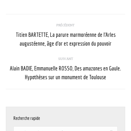
Navigation
PRÉCÉDENT
article
Titien BARTETTE, La parure marmoréenne de l’Arles
Article
augustéenne, âge d’or et expression du pouvoir
précédent
:
SUIVANT
Alain BADIE, Emmanuelle ROSSO, Des amazones en Gaule.
Article
Hypothèses sur un monument de Toulouse
suivant
:
Recherche rapide
Recherche