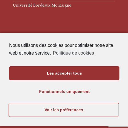
Université Bordeaux Montaigne
Mentions légales
Nous utilisons des cookies pour optimiser notre site
Politique de cookies (UE)
web et notre service.
Politique de cookies
Revue des Études Anciennes
Les accepter tous
Maison de l'Archéologie
Université Bordeaux Montaigne
Fonctionnels uniquement
33607 Pessac Cedex
05.57.12.45.63
Voir les préférences
rea@u-bordeaux-montaigne.fr