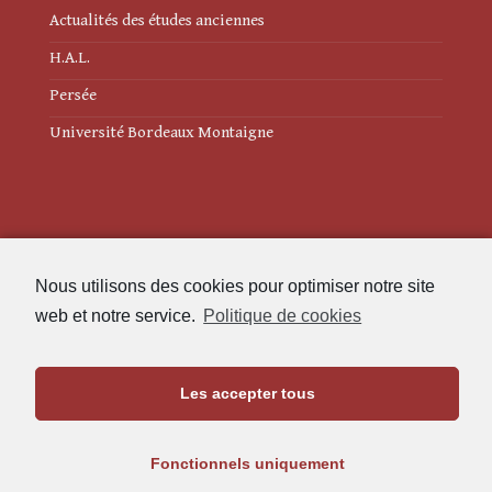
Actualités des études anciennes
H.A.L.
Persée
Université Bordeaux Montaigne
Mentions légales
Nous utilisons des cookies pour optimiser notre site
Politique de cookies (UE)
web et notre service.
Politique de cookies
Revue des Études Anciennes
Les accepter tous
Maison de l'Archéologie
Université Bordeaux Montaigne
Fonctionnels uniquement
33607 Pessac Cedex