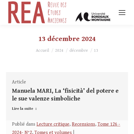
13 décembre 2024
Vous êtes ici :
Accueil
2024
décembre
13
Article
Manuela MARI, La ‘fisicità’ del potere e
le sue valenze simboliche
Lire la suite
Publié dans
Lecture critique
,
Recensions
,
Tome 126 -
2024- N°2
,
Tomes et volumes
|