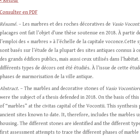
< Retour
Consulter en PDF
Résumé
. – Les marbres et des roches décoratives de
Vasio Vocon
placages ont fait l’objet d’une thèse soutenue en 2018. À partir de
l’emploi des « marbres » à l’échelle de la capitale voconce.Cette
sont basés sur l’étude de la plupart des sites antiques connus à c
des grands édifices publics, mais aussi ceux utilisés dans l’habitat
différents types de décors ont été étudiés. À l’issue de cette étud
phases de marmorisation de la ville antique.
Abstract
. – The marbles and decorative stones of
Vasio Vocontio
were the subject of a thesis defended in 2018. On the basis of this
of “marbles” at the civitas capital of the Vocontii. This synthesis 
ancient sites known to date. It, therefore, includes the marbles u
housing. The different stones are identified and the different type
first assessment attempts to trace the different phases of marble 