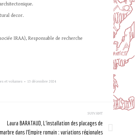
 architectonique.
tural decor.
associée IRAA), Responsable de recherche
s et volumes
13 décembre 2024
SUIVANT
Laura BARATAUD, L’installation des placages de
marbre dans l’Empire romain : variations régionales
Article