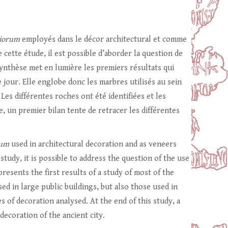
tiorum
employés dans le décor architectural et comme
 cette étude, il est possible d’aborder la question de
 synthèse met en lumière les premiers résultats qui
e jour. Elle englobe donc les marbres utilisés au sein
. Les différentes roches ont été identifiées et les
e, un premier bilan tente de retracer les différentes
rum
used in architectural decoration and as veneers
 study, it is possible to address the question of the use
presents the first results of a study of most of the
sed in large public buildings, but also those used in
s of decoration analysed. At the end of this study, a
decoration of the ancient city.