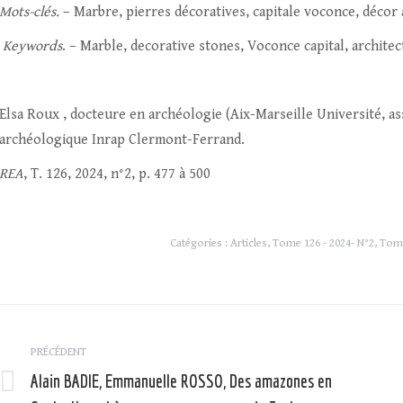
Mots-clés.
– Marbre, pierres décoratives, capitale voconce, décor
Keywords
. – Marble, decorative stones, Voconce capital, architec
Elsa Roux , docteure en archéologie (Aix-Marseille Université, 
archéologique Inrap Clermont-Ferrand.
REA
, T. 126, 2024, n°2, p. 477 à 500
Catégories :
Articles
,
Tome 126 - 2024- N°2
,
Tome
Navigation
article
PRÉCÉDENT
Alain BADIE, Emmanuelle ROSSO, Des amazones en
Article