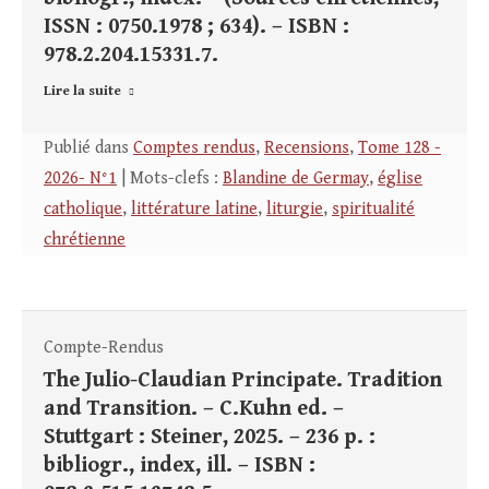
ISSN : 0750.1978 ; 634). – ISBN :
978.2.204.15331.7.
Lire la suite
Publié dans
Comptes rendus
,
Recensions
,
Tome 128 -
2026- N°1
| Mots-clefs :
Blandine de Germay
,
église
catholique
,
littérature latine
,
liturgie
,
spiritualité
chrétienne
Compte-Rendus
The Julio-Claudian Principate. Tradition
and Transition. – C.Kuhn ed. –
Stuttgart : Steiner, 2025. – 236 p. :
bibliogr., index, ill. – ISBN :