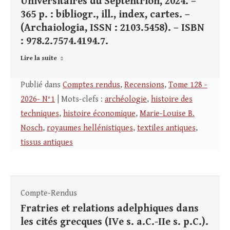
Universitaires du Septentrion, 2024. –
365 p. : bibliogr., ill., index, cartes. –
(Archaiologia, ISSN : 2103.5458). – ISBN
: 978.2.7574.4194.7.
Lire la suite
Publié dans
Comptes rendus
,
Recensions
,
Tome 128 -
2026- N°1
| Mots-clefs :
archéologie
,
histoire des
techniques
,
histoire économique
,
Marie-Louise B.
Nosch
,
royaumes hellénistiques
,
textiles antiques
,
tissus antiques
Compte-Rendus
Fratries et relations adelphiques dans
les cités grecques (IVe s. a.C.-IIe s. p.C.).