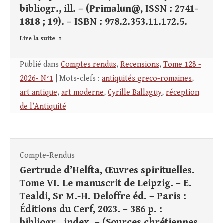
bibliogr., ill. – (Primalun@, ISSN : 2741-
1818 ; 19). – ISBN : 978.2.353.11.172.5.
Lire la suite
Publié dans
Comptes rendus
,
Recensions
,
Tome 128 -
2026- N°1
| Mots-clefs :
antiquités greco-romaines
,
art antique
,
art moderne
,
Cyrille Ballaguy
,
réception
de l’Antiquité
Compte-Rendus
Gertrude d’Helfta, Œuvres spirituelles.
Tome VI. Le manuscrit de Leipzig. – E.
Tealdi, Sr M.-H. Deloffre éd. – Paris :
Éditions du Cerf, 2023. – 386 p. :
bibliogr., index. – (Sources chrétiennes,