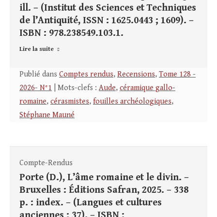
ill. – (Institut des Sciences et Techniques
de l’Antiquité, ISSN : 1625.0443 ; 1609). –
ISBN : 978.238549.103.1.
Lire la suite
Publié dans
Comptes rendus
,
Recensions
,
Tome 128 -
2026- N°1
| Mots-clefs :
Aude
,
céramique gallo-
romaine
,
cérasmistes
,
fouilles archéologiques
,
Stéphane Mauné
Compte-Rendus
Porte (D.), L’âme romaine et le divin. –
Bruxelles : Éditions Safran, 2025. – 338
p. : index. – (Langues et cultures
anciennes ; 37). – ISBN :