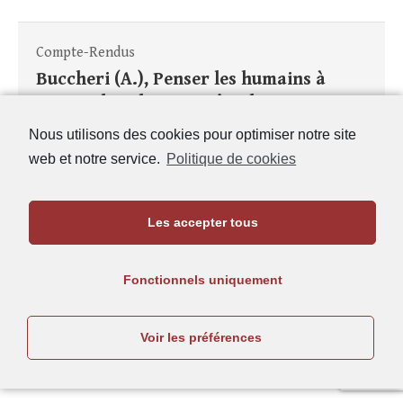
Compte-Rendus
Buccheri (A.), Penser les humains à
travers les plantes. Métaphores
botaniques du corps et de la parenté
Nous utilisons des cookies pour optimiser notre site
dans la poésie grecque archaïque et
web et notre service.
Politique de cookies
classique. – Grenoble : Éditions Jérôme
Millon, 2024. – 416 p. : bibliogr., ill. –
(Horos, ISSN : 1623.0647). – ISBN :
Les accepter tous
978.2.84137.434.2.
Lire la suite
Fonctionnels uniquement
Publié dans
Comptes rendus
,
Recensions
,
Tome 127 -
Voir les préférences
2025- N°2
| Mots-clefs :
corps humain
,
métaphore
,
Michel Briand
,
plantes
,
poésie grecque