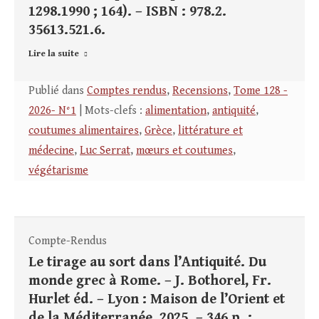
1298.1990 ; 164). – ISBN : 978.2.
35613.521.6.
Lire la suite
Publié dans
Comptes rendus
,
Recensions
,
Tome 128 -
2026- N°1
| Mots-clefs :
alimentation
,
antiquité
,
coutumes alimentaires
,
Grèce
,
littérature et
médecine
,
Luc Serrat
,
mœurs et coutumes
,
végétarisme
Compte-Rendus
Le tirage au sort dans l’Antiquité. Du
monde grec à Rome. – J. Bothorel, Fr.
Hurlet éd. – Lyon : Maison de l’Orient et
de la Méditerranée, 2025. – 346 p. :