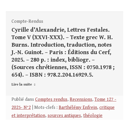
Compte-Rendus
Cyrille d’Alexandrie, Lettres Festales.
Tome V (XXVI-XXX). – Texte grec W. H.
Burns. Introduction, traduction, notes
J.-N. Guinot. – Paris : Éditions du Cerf,
2025. – 280 p. : index, bibliogr. –
(Sources chrétiennes, ISSN : 0750.1978 ;
654). – ISBN : 978.2.204.16929.5.
Lire la suite
Publié dans
Comptes rendus
,
Recensions
,
Tome 127 -
2025- N°2
| Mots-clefs :
Barthélémy Enfrein
,
critique
et interprétation
,
sources antiques
,
théologie