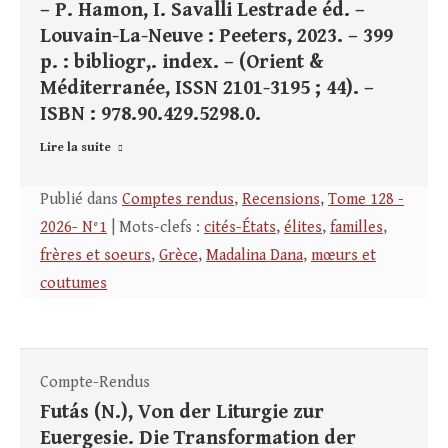
– P. Hamon, I. Savalli Lestrade éd. –
Louvain-La-Neuve : Peeters, 2023. – 399
p. : bibliogr,. index. – (Orient &
Méditerranée, ISSN 2101-3195 ; 44). –
ISBN : 978.90.429.5298.0.
Lire la suite
Publié dans
Comptes rendus
,
Recensions
,
Tome 128 -
2026- N°1
| Mots-clefs :
cités-États
,
élites
,
familles
,
frères et soeurs
,
Grèce
,
Madalina Dana
,
mœurs et
coutumes
Compte-Rendus
Futás (N.), Von der Liturgie zur
Euergesie. Die Transformation der