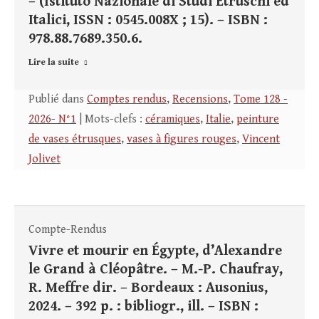
– (Istituto Nazionale di Studi Etruschi ed
Italici, ISSN : 0545.008X ; 15). – ISBN :
978.88.7689.350.6.
Lire la suite
Publié dans
Comptes rendus
,
Recensions
,
Tome 128 -
2026- N°1
| Mots-clefs :
céramiques
,
Italie
,
peinture
de vases étrusques
,
vases à figures rouges
,
Vincent
Jolivet
Compte-Rendus
Vivre et mourir en Égypte, d’Alexandre
le Grand à Cléopâtre. – M.-P. Chaufray,
R. Meffre dir. – Bordeaux : Ausonius,
2024. – 392 p. : bibliogr., ill. – ISBN :