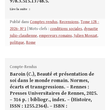
978.3.515.13748.5.
Lire la suite
Publié dans
Comptes rendus
,
Recensions
,
Tome 128 -
2026- N°1
| Mots-clefs :
conditions sociales
,
dynastie
julio-claudienne
,
empereurs romains
,
Julien Monzat
,
politque
,
Rome
Compte-Rendus
Baroin (C.), Beauté et présentation de
soi dans le monde romain. Normes,
écarts et transgressions. – Rennes :
Presses Universitaires de Rennes, 2025.
– 316 p. : bibliogr., index. – (Histoire,
ISSN : 1255.2364). – ISBN :