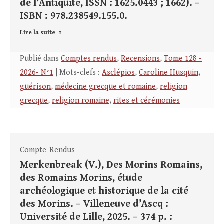
de l’Antiquité, ISSN : 1625.0443 ; 1662). –
ISBN : 978.238549.155.0.
Lire la suite
Publié dans
Comptes rendus
,
Recensions
,
Tome 128 -
2026- N°1
| Mots-clefs :
Asclépios
,
Caroline Husquin
,
guérison
,
médecine grecque et romaine
,
religion
grecque
,
religion romaine
,
rites et cérémonies
Compte-Rendus
Merkenbreak (V.), Des Morins Romains,
des Romains Morins, étude
archéologique et historique de la cité
des Morins. – Villeneuve d’Ascq :
Université de Lille, 2025. – 374 p. :