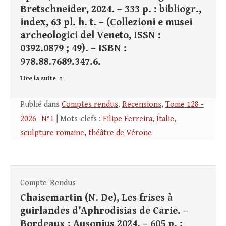
Bretschneider, 2024. – 333 p. : bibliogr.,
index, 63 pl. h. t. – (Collezioni e musei
archeologici del Veneto, ISSN :
0392.0879 ; 49). – ISBN :
978.88.7689.347.6.
Lire la suite
Publié dans
Comptes rendus
,
Recensions
,
Tome 128 -
2026- N°1
| Mots-clefs :
Filipe Ferreira
,
Italie
,
sculpture romaine
,
théâtre de Vérone
Compte-Rendus
Chaisemartin (N. De), Les frises à
guirlandes d’Aphrodisias de Carie. –
Bordeaux : Ausonius 2024. – 605 p. :