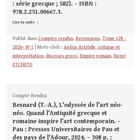
: série grecque ; 582). – ISBN :
978.2.251.00667.3.
Lire la suite
Publié dans
Comptes rendus
,
Recensions
,
Tome 128 -
2026- N°1
| Mots-clefs :
Aelius Aristide
,
critique et
interprétation
,
discours grecs
,
Empire romain
,
Henri
ETCHETO
Compte-Rendus
Besnard (T.-A.), L’odyssée de l’art néo-
néo. Quand l’Antiquité grecque et
romaine inspire l’art contemporain. –
Pau : Presses Universitaires de Pau et
des pays de l’Adour, 2024. – 308 p. :