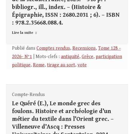
bibliogr., ill., index. – (Histoire &
Épigraphie, ISSN : 2680.2031 ; 6). – ISBN
: 978.2.35668.088.4.
Lire la suite
Publié dans
Comptes rendus
,
Recensions
,
Tome 128 -
2026- N°1
| Mots-clefs :
antiquité
,
Grèce
,
participation
politique
,
Rome
,
tirage au sort
,
vote
Compte-Rendus
Le Quéré (E.), Le monde grec des
foulons. Histoire et archéologie d’un
métier du textile dans l’Orient grec. –
Villeneuve d’Ascq : Presses