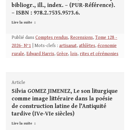
bibliogr., ill., index. – (PUR-Référence).
– ISBN : 978.2.7535.9573.6.
Lire la suite
Publié dans
Comptes rendus
,
Recensions
,
Tome 128 -
2026- N°1
| Mots-clefs :
artisanat
,
athlètes
,
économie
rurale
,
Edward Harris
,
Grèce
,
lois
,
rites et cérémonies
Article
Silvia GOMEZ JIMENEZ, Le son liturgique
comme image littéraire dans la poésie
de construction latine de l’Antiquité
tardive (IVe-VIe siècles)
Lire la suite