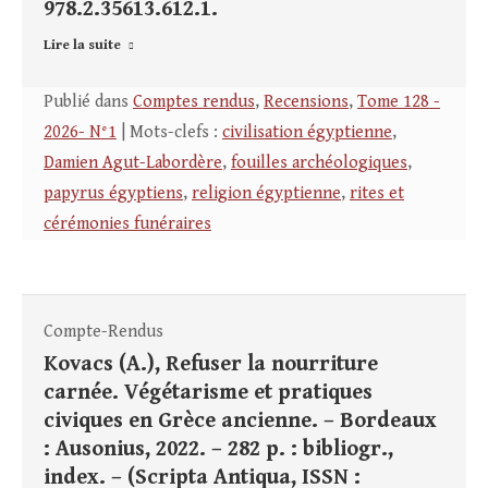
978.2.35613.612.1.
Lire la suite
Publié dans
Comptes rendus
,
Recensions
,
Tome 128 -
2026- N°1
| Mots-clefs :
civilisation égyptienne
,
Damien Agut-Labordère
,
fouilles archéologiques
,
papyrus égyptiens
,
religion égyptienne
,
rites et
cérémonies funéraires
Compte-Rendus
Kovacs (A.), Refuser la nourriture
carnée. Végétarisme et pratiques
civiques en Grèce ancienne. – Bordeaux
: Ausonius, 2022. – 282 p. : bibliogr.,
index. – (Scripta Antiqua, ISSN :