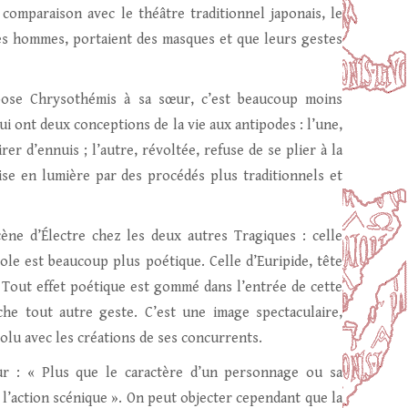
a comparaison avec le théâtre traditionnel japonais, le
des hommes, portaient des masques et que leurs gestes
ose Chrysothémis à sa sœur, c’est beaucoup moins
ui ont deux conceptions de la vie aux antipodes : l’une,
er d’ennuis ; l’autre, révoltée, refuse de se plier à la
 mise en lumière par des procédés plus traditionnels et
ène d’Électre chez les deux autres Tragiques : celle
ole est beaucoup plus poétique. Celle d’Euripide, tête
. Tout effet poétique est gommé dans l’entrée de cette
che tout autre geste. C’est une image spectaculaire,
olu avec les créations de ses concurrents.
eur : « Plus que le caractère d’un personnage ou sa
 l’action scénique ». On peut objecter cependant que la