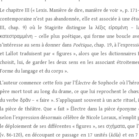
Le chapitre III (« Lexis. Manière de dire, manière de voir », p. 1
contemporaine n’est pas abandonnée, elle est associée à une étud
III, chap. 9) où le Stagirite distingue la λέξις εἰρομένη – 
κατεστραμμένη – celle plus poétique, qui forme une boucle avec
s’intéresse au sens à donner dans
Poétique
, chap. 19, à l’expre
et Lallot traduisent par « figures », alors que les dictionnaires 
choisit, lui, de garder les deux sens en les associant étroiteme
Forme du langage et du corps ».
L’auteur commence cette fois par l’É
lectre
de Sophocle où l’héro
père mort tout au long du drame, ce que lui reprochent le chœur
du verbe δρᾶν – « faire ». S’appliquant souvent à un acte rituel,
la pièce de théâtre. Que « fait » Électre dans la pièce éponyme 
selon l’expression désormais célèbre de Nicole Loraux, n’emplit p
le déploiement de ses différentes « figures », ses σχήματα, que l
(v. 86‑120), en découpant ce passage en 17 unités (
kôla
) et en 7