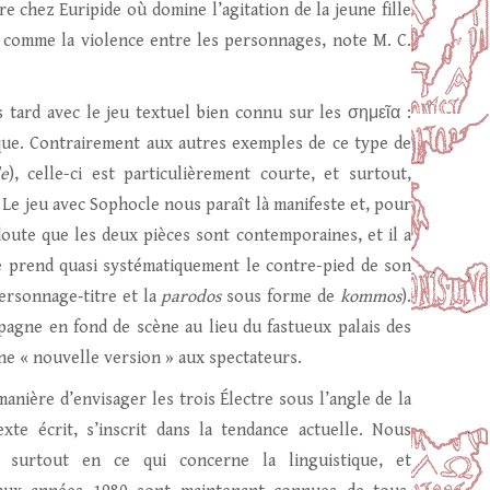
e chez Euripide où domine l’agitation de la jeune fille
é comme la violence entre les personnages, note M. C.
tard avec le jeu textuel bien connu sur les σημεῖα :
ique. Contrairement aux autres exemples de ce type de
e
), celle-ci est particulièrement courte, et surtout,
e jeu avec Sophocle nous paraît là manifeste et, pour
doute que les deux pièces sont contemporaines, et il a
ide prend quasi systématiquement le contre-pied de son
 personnage‑titre et la
parodos
sous forme de
kommos
).
pagne en fond de scène au lieu du fastueux palais des
une « nouvelle version » aux spectateurs.
manière d’envisager les trois Électre sous l’angle de la
xte écrit, s’inscrit dans la tendance actuelle. Nous
, surtout en ce qui concerne la linguistique, et