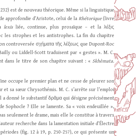
71-232) est de nouveau théorique. Même si la linguistique
e approfondie d’Aristote, celui de la
Rhétorique
(livre
la
lexis
liée, continue, plus prosaïque – et la λέξις
 les strophes et les antistrophes. La fin du chapitre
ssion controversée σχήματα τῆς λέξεως que Dupont‑Roc
Bailly ou Liddell‑Scott traduisent par « gestes ». M. C.
nt dans le titre de son chapitre suivant : «
Skhèmata.
ïne occupe le premier plan et ne cesse de pleurer son
 et sa sœur Chrysothémis. M. C. s’arrête sur l’emploi
 il a donné le substantif δρᾶμα qui désigne précisément
de Sophocle ? Elle se lamente. Sa « voix endeuillée »,
as seulement le drame, mais elle le constitue à travers
’auteur recherche dans la lamentation initiale d’Électre
 périodes (fig. 12 à 19, p. 250-257), ce qui présente un