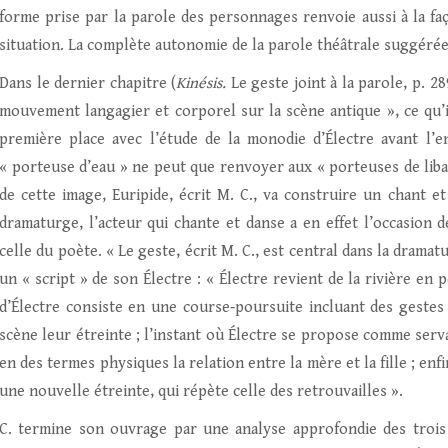
forme prise par la parole des personnages renvoie aussi à la fa
situation. La complète autonomie de la parole théâtrale suggérée
Dans le dernier chapitre (
Kinésis.
Le geste joint à la parole, p. 2
mouvement langagier et corporel sur la scène antique », ce qu’
première place avec l’étude de la monodie d’Électre avant l’
« porteuse d’eau » ne peut que renvoyer aux « porteuses de libati
de cette image, Euripide, écrit M. C., va construire un chant e
dramaturge, l’acteur qui chante et danse a en effet l’occasion d
celle du poète. « Le geste, écrit M. C., est central dans la drama
un « script » de son Électre : « Électre revient de la rivière en
d’Électre consiste en une course‑poursuite incluant des gestes
scène leur étreinte ; l’instant où Électre se propose comme ser
en des termes physiques la relation entre la mère et la fille ; enf
une nouvelle étreinte, qui répète celle des retrouvailles ».
C. termine son ouvrage par une analyse approfondie des trois