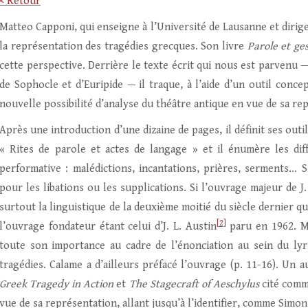
< Retour
Matteo Capponi, qui enseigne à l’Université de Lausanne et dirig
la représentation des tragédies grecques. Son livre
Parole et ge
cette perspective. Derrière le texte écrit qui nous est parvenu —
de Sophocle et d’Euripide — il traque, à l’aide d’un outil concep
nouvelle possibilité d’analyse du théâtre antique en vue de sa re
Après une introduction d’une dizaine de pages, il définit ses outil
« Rites de parole et actes de langage » et il énumère les dif
performative : malédictions, incantations, prières, serments… S
pour les libations ou les supplications. Si l’ouvrage majeur de 
surtout la linguistique de la deuxième moitié du siècle dernier q
[2]
l’ouvrage fondateur étant celui d’J. L. Austin
paru en 1962. M.
toute son importance au cadre de l’énonciation au sein du ly
tragédies. Calame a d’ailleurs préfacé l’ouvrage (p. 11-16). Un 
Greek Tragedy in Action
et
The Stagecraft of Aeschylus
cité comm
vue de sa représentation, allant jusqu’à l’identifier, comme Simon