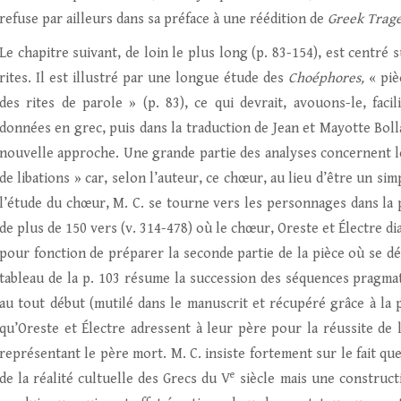
refuse par ailleurs dans sa préface à une réédition de
Greek Trag
Le chapitre suivant, de loin le plus long (p. 83-154), est centré 
rites. Il est illustré par une longue étude des
Choéphores,
« piè
des rites de parole » (p. 83), ce qui devrait, avouons-le, faci
données en grec, puis dans la traduction de Jean et Mayotte Bolla
nouvelle approche. Une grande partie des analyses concernent le
de libations » car, selon l’auteur, ce chœur, au lieu d’être un sim
l’étude du chœur, M. C. se tourne vers les personnages dans la
de plus de 150 vers (v. 314-478) où le chœur, Oreste et Électre d
pour fonction de préparer la seconde partie de la pièce où se d
tableau de la p. 103 résume la succession des séquences pragmat
au tout début (mutilé dans le manuscrit et récupéré grâce à la
qu’Oreste et Électre adressent à leur père pour la réussite de 
représentant le père mort. M. C. insiste fortement sur le fait qu
e
de la réalité cultuelle des Grecs du V
siècle mais une constructi