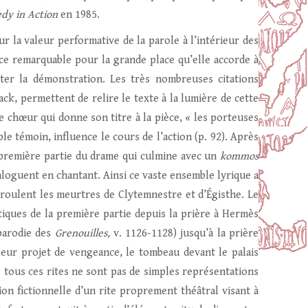
edy
in Action
en 1985.
sur la valeur performative de la parole à l’intérieur des
ce remarquable pour la grande place qu’elle accorde à
liter la démonstration. Les très nombreuses citations
ck, permettent de relire le texte à la lumière de cette
 chœur qui donne son titre à la pièce, « les porteuses
ple témoin, influence le cours de l’action (p. 92). Après
 première partie du drame qui culmine avec un
kommos
ialoguent en chantant. Ainsi ce vaste ensemble lyrique a
éroulent les meurtres de Clytemnestre et d’Égisthe. Le
iques de la première partie depuis la prière à Hermès
 parodie des
Grenouilles,
v. 1126-1128) jusqu’à la prière
leur projet de vengeance, le tombeau devant le palais
e tous ces rites ne sont pas de simples représentations
on fictionnelle d’un rite proprement théâtral visant à