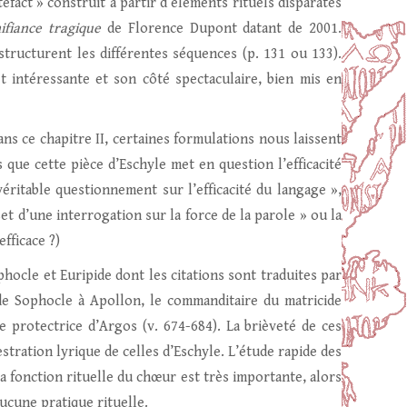
efact » construit à partir d’éléments rituels disparates
nifiance tragique
de Florence Dupont datant de 2001.
 structurent les différentes séquences (p. 131 ou 133).
et intéressante et son côté spectaculaire, bien mis en
s ce chapitre II, certaines formulations nous laissent
 que cette pièce d’Eschyle met en question l’efficacité
 véritable questionnement sur l’efficacité du langage »,
set d’une interrogation sur la force de la parole » ou la
 efficace ?)
ocle et Euripide dont les citations sont traduites par
e de Sophocle à Apollon, le commanditaire du matricide
se protectrice d’Argos (v. 674-684). La brièveté de ces
tration lyrique de celles d’Eschyle. L’étude rapide des
la fonction rituelle du chœur est très importante, alors
ucune pratique rituelle.