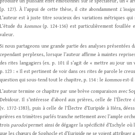
produire un puissant effet émotionnel sur le spectateur, un « art
(p. 127). À l’appui de cette thèse, il cite abondamment
L’insig
L’auteur est à juste titre soucieux des variations métriques qui
L’étude du
kommos
(p. 124-156) est particulièrement fouillée 
valeur.
Si nous partageons une grande partie des analyses présentées dan
cependant perplexes, lorsque l’auteur affirme à maintes reprises
des rites langagiers (ex. p. 101 il s’agit de « mettre au jour un
p. 123 : « Il est pertinent de voir dans ces rites de parole le creu
question qui sous-tend tout le chapitre, p. 154 : le
kommos
est-il
L’auteur termine ce chapitre par une brève comparaison avec Soph
Debidour. Il s’intéresse d’abord aux prières, celle de l’Électr
(v. 1372-1383), puis à celle de l’Électre d’Euripide à Héra, dées
prières en trimètres parlés tranche nettement avec l’ample orches
trois
parodoi
permet ainsi de dégager la spécificité d’Eschyle où 
que les chœurs de Sophocle et d’Euripide ne se voient attribuer a