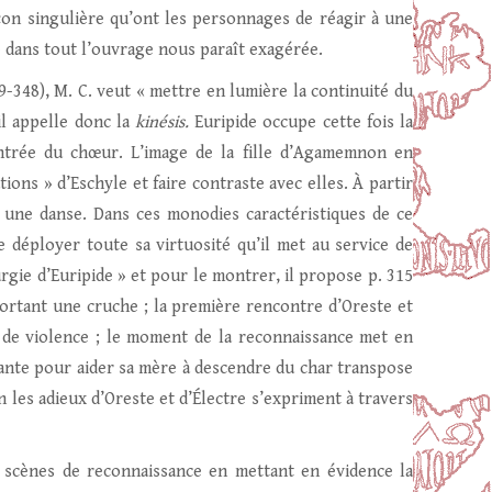
çon singulière qu’ont les personnages de réagir à une
 dans tout l’ouvrage nous paraît exagérée.
89-348), M. C. veut « mettre en lumière la continuité du
il appelle donc la
kinésis.
Euripide occupe cette fois la
entrée du chœur. L’image de la fille d’Agamemnon en
ons » d’Eschyle et faire contraste avec elles. À partir
t une danse. Dans ces monodies caractéristiques de ce
e déployer toute sa virtuosité qu’il met au service de
turgie d’Euripide » et pour le montrer, il propose p. 315
 portant une cruche ; la première rencontre d’Oreste et
 de violence ; le moment de la reconnaissance met en
vante pour aider sa mère à descendre du char transpose
in les adieux d’Oreste et d’Électre s’expriment à travers
 scènes de reconnaissance en mettant en évidence la