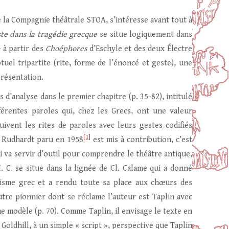
e la Compagnie théâtrale STOA, s’intéresse avant tout à
ste dans la tragédie grecque
se situe logiquement dans
 à partir des
Choéphores
d’Eschyle et des deux Électre
tuel tripartite (rite, forme de l’énoncé et geste), une
présentation.
s d’analyse dans le premier chapitre (p. 35-82), intitulé
férentes paroles qui, chez les Grecs, ont une valeur
uivent les rites de paroles avec leurs gestes codifiés
[1]
J. Rudhardt paru en 1958
est mis à contribution, c’est
ui va servir d’outil pour comprendre le théâtre antique,
 C. se situe dans la lignée de Cl. Calame qui a donné
risme grec et a rendu toute sa place aux chœurs des
autre pionnier dont se réclame l’auteur est Taplin avec
e modèle (p. 70). Comme Taplin, il envisage le texte en
 Goldhill, à un simple « script », perspective que Taplin