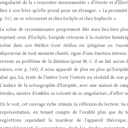
singularité de la « rencontre mouvementée » d’Oreste et d’Électr
face à son frère qu’elle prend pour un étranger. « La proximit
p. 317, ne se retrouvent ni chez Eschyle ni chez Sophocle ».
La scène de reconnaissance proprement dite aura lieu bien plus 
rejetant ceux d’Eschyle, Euripide retourne à la cicatrice homér
scène dans son théâtre (voir
Hélène
ou
Iphigénie en Taurid
dépourvue de tout moment chanté, signe d’une émotion intense. L
revenir au problème de la datation (pour M. C. il ne fait aucun 
raison, voir p. 343), il nous apparaît de plus en plus qu’Eurip
aîné qui, lui, tente de l’imiter (voir l’entrée en récitatif de son
L’audace de la scénographie d’Euripide, avec une maison de cam
Atrides, montre d’emblée sa volonté de se singulariser, d’offrir 
On le voit, cet ouvrage riche stimule la réflexion du lecteur. Sa 
représentation, en tenant compte de l’oralité plus que du te
regrettons cependant la lourdeur de l’appareil théorique