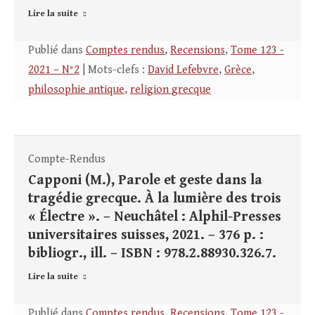
Lire la suite
Publié dans
Comptes rendus
,
Recensions
,
Tome 123 -
2021 – N°2
| Mots-clefs :
David Lefebvre
,
Grèce
,
philosophie antique
,
religion grecque
Compte-Rendus
Capponi (M.), Parole et geste dans la
tragédie grecque. À la lumière des trois
« Électre ». – Neuchâtel : Alphil-Presses
universitaires suisses, 2021. – 376 p. :
bibliogr., ill. – ISBN : 978.2.88930.326.7.
Lire la suite
Publié dans
Comptes rendus
,
Recensions
,
Tome 123 -