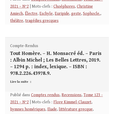
2021 – N°2
| Mots-clefs :
Choéphores
,
Christine
Amiech
,
Électre
,
Eschyle
,
Euripide
,
geste
,
Sophocle.
,
théâtre
,
tragédies grecques
Compte-Rendus
Tout Homère. – H. Monsacré éd. – Paris
: Albin Michel ; Les Belles Lettres, 2019.
– 1294 p. : index, lexique. – ISBN :
978.2.226.43978.9.
Lire la suite
Publié dans
Comptes rendus
,
Recensions
,
Tome 123 -
2021 – N°2
| Mots-clefs :
Flore Kimmel-Clauzet
,
hymnes homériques
,
Iliade
,
littérature grecque
,