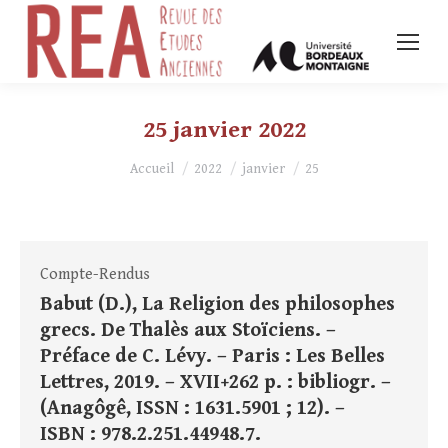
25 janvier 2022
Vous êtes ici :
Accueil
2022
janvier
25
Compte-Rendus
Babut (D.), La Religion des philosophes
grecs. De Thalès aux Stoïciens. –
Préface de C. Lévy. – Paris : Les Belles
Lettres, 2019. – XVII+262 p. : bibliogr. –
(Anagôgê, ISSN : 1631.5901 ; 12). –
ISBN : 978.2.251.44948.7.