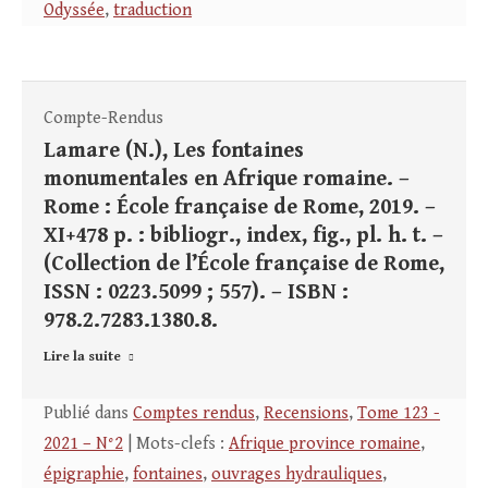
Odyssée
,
traduction
Compte-Rendus
Lamare (N.), Les fontaines
monumentales en Afrique romaine. –
Rome : École française de Rome, 2019. –
XI+478 p. : bibliogr., index, fig., pl. h. t. –
(Collection de l’École française de Rome,
ISSN : 0223.5099 ; 557). – ISBN :
978.2.7283.1380.8.
Lire la suite
Publié dans
Comptes rendus
,
Recensions
,
Tome 123 -
2021 – N°2
| Mots-clefs :
Afrique province romaine
,
épigraphie
,
fontaines
,
ouvrages hydrauliques
,