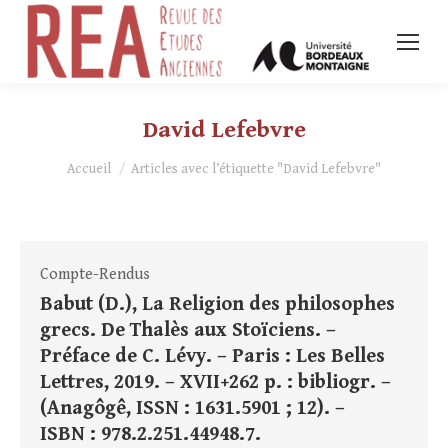
David Lefebvre
Vous êtes ici :
Accueil
Articles avec l’étiquette "David Lefebvre"
Compte-Rendus
Babut (D.), La Religion des philosophes
grecs. De Thalès aux Stoïciens. –
Préface de C. Lévy. – Paris : Les Belles
Lettres, 2019. – XVII+262 p. : bibliogr. –
(Anagôgê, ISSN : 1631.5901 ; 12). –
ISBN : 978.2.251.44948.7.