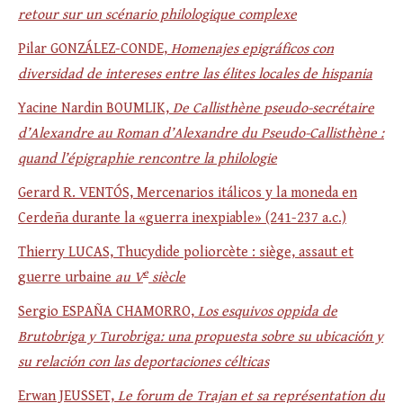
retour sur un scénario philologique complexe
Pilar GONZÁLEZ-CONDE,
Homenajes epigráficos con
diversidad de intereses entre las élites locales de hispania
Yacine Nardin BOUMLIK,
De Callisthène pseudo-secrétaire
d’Alexandre au Roman d’Alexandre du Pseudo-Callisthène :
quand l’épigraphie rencontre la philologie
Gerard R. VENTÓS, Mercenarios itálicos y la moneda en
Cerdeña durante la «guerra inexpiable» (241-237 a.c.)
Thierry LUCAS, Thucydide poliorcète : siège, assaut et
e
guerre urbaine
au V
siècle
Sergio ESPAÑA CHAMORRO,
Los esquivos oppida de
Brutobriga y Turobriga: una propuesta sobre su ubicación y
su relación con las deportaciones célticas
Erwan JEUSSET,
Le forum de Trajan et sa représentation du