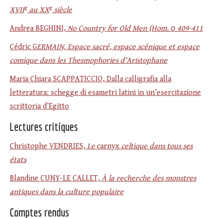
e
e
XVII
au XX
siècle
Andrea BEGHINI,
No Country for Old Men (Hom. ο 409-411
Cédric G
ERMAIN, Espace sacré, espace scénique et espace
comique dans les Thesmophories d’Aristophane
Maria Chiara SCAPPATICCIO, Dalla calligrafia alla
letteratura: schegge di esametri latini in un’esercitazione
scrittoria d’Egitto
Lectures critiques
Christophe VENDRIES,
Le
carnyx
celtique dans tous ses
états
Blandine CUNY-LE CALLET,
À la recherche des monstres
antiques dans la culture populaire
Comptes rendus