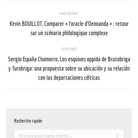
Navigation
PRÉCÉDENT
article
Kevin BOUILLOT, Comparer « l’oracle d’Oenoanda » : retour
Article
sur un scénario philologique complexe
précédent
:
SUIVANT
Sergio España Chamorro, Los esquivos oppida de Brutobriga
y Turobriga: una propuesta sobre su ubicación y su relación
Article
suivant
con las deportaciones célticas
:
Recherche rapide
Recherche