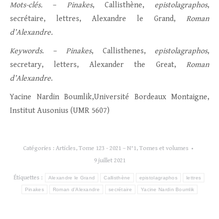
Mots-clés.
–
Pinakes
, Callisthène,
epistolagraphos
,
secrétaire, lettres, Alexandre le Grand,
Roman
d’Alexandre.
Keywords
. –
Pinakes
, Callisthenes,
epistolagraphos
,
secretary, letters, Alexander the Great,
Roman
d’Alexandre
.
Yacine Nardin Boumlik,Université Bordeaux Montaigne,
Institut Ausonius (UMR 5607)
Catégories :
Articles
,
Tome 123 - 2021 – N°1
,
Tomes et volumes
9 juillet 2021
Étiquettes :
Alexandre le Grand
Callisthène
epistolagraphos
lettres
Pinakes
Roman d’Alexandre
secrétaire
Yacine Nardin Boumlik