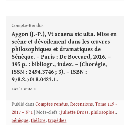
Compte-Rendus
Aygon (J.-P.), Vt scaena sic uita. Mise en
scène et dévoilement dans les œuvres
philosophiques et dramatiques de
Sénèque. – Paris : De Boccard, 2016. –
395 p. : bibliogr., index. – (Chorégie,
ISSN : 2494.3746 ; 3). – ISBN :
978.2.7018.0423.1.
Lire la suite
Publié dans
Comptes rendus
,
Recensions
,
Tome 119 -
2017 – N°1
| Mots-clefs :
Juliette Dross
,
philosophie.
,
Sénèque
,
théâtre
,
tragédies