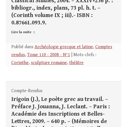
Classical Studies, 2004. – XXXIV+236 p. :
bibliogr., index, plans, 73 pl. h. t. –
(Corinth volume IX ; iii).- ISBN :
0.87661.093.9.
Lire la suite
Publié dans
Archéologie grecque et latine
,
Comptes
rendus
,
Tome 110 - 2008 - N°1
| Mots-clefs :
Corinthe
,
sculpture romaine
,
théâtre
Compte-Rendus
Irigoin (J.), Le poète grec au travail. –
Préface J. Jouanna, J. Leclant. – Paris :
Académie des Inscriptions et Belles-
Lettres, 2009. – 640 p. – (Mémoires de