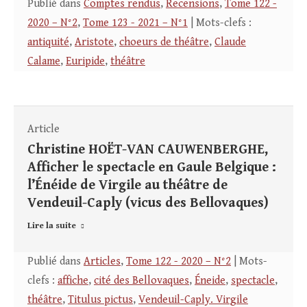
Publié dans
Comptes rendus
,
Recensions
,
Tome 122 -
2020 – N°2
,
Tome 123 - 2021 – N°1
| Mots-clefs :
antiquité
,
Aristote
,
choeurs de théâtre
,
Claude
Calame
,
Euripide
,
théâtre
Article
Christine HOËT-VAN CAUWENBERGHE,
Afficher le spectacle en Gaule Belgique :
l’Énéide de Virgile au théâtre de
Vendeuil-Caply (vicus des Bellovaques)
Lire la suite
Publié dans
Articles
,
Tome 122 - 2020 – N°2
| Mots-
clefs :
affiche
,
cité des Bellovaques
,
Éneide
,
spectacle
,
théâtre
,
Titulus pictus
,
Vendeuil-Caply. Virgile