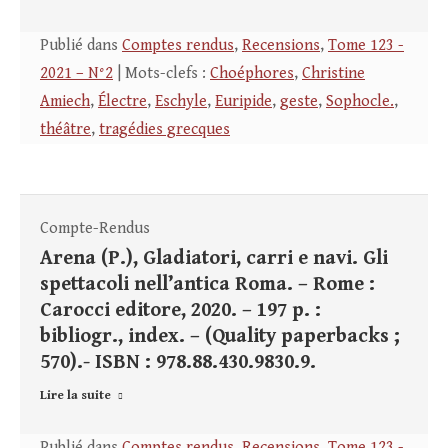
Publié dans
Comptes rendus
,
Recensions
,
Tome 123 -
2021 – N°2
| Mots-clefs :
Choéphores
,
Christine
Amiech
,
Électre
,
Eschyle
,
Euripide
,
geste
,
Sophocle.
,
théâtre
,
tragédies grecques
Compte-Rendus
Arena (P.), Gladiatori, carri e navi. Gli
spettacoli nell’antica Roma. – Rome :
Carocci editore, 2020. – 197 p. :
bibliogr., index. – (Quality paperbacks ;
570).- ISBN : 978.88.430.9830.9.
Lire la suite
Publié dans
Comptes rendus
,
Recensions
,
Tome 123 -