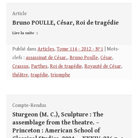
Article
Bruno POULLE, César, Roi de tragédie
Lire la suite
Publié dans
Articles
,
Tome 114 - 2012 - N°1
| Mots-
clefs :
assassinat de César.
,
Bruno Poulle
,
César
,
Crassus
,
Parthes
,
Roi de tragédie
,
Royauté de César
,
théâtre
,
tragédie
,
triomphe
Compte-Rendus
Sturgeon (M. C.), Sculpture : The
assemblage from the theatre. –
Princeton : American School of