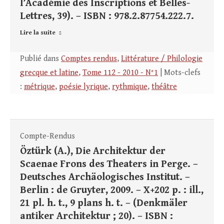
l’Académie des Inscriptions et Belles-
Lettres, 39). – ISBN : 978.2.87754.222.7.
Lire la suite
Publié dans
Comptes rendus
,
Littérature / Philologie
grecque et latine
,
Tome 112 - 2010 - N°1
| Mots-clefs
:
métrique
,
poésie lyrique
,
rythmique
,
théâtre
Compte-Rendus
Öztürk (A.), Die Architektur der
Scaenae Frons des Theaters in Perge. –
Deutsches Archäologisches Institut. –
Berlin : de Gruyter, 2009. – X+202 p. : ill.,
21 pl. h. t., 9 plans h. t. – (Denkmäler
antiker Architektur ; 20). – ISBN :