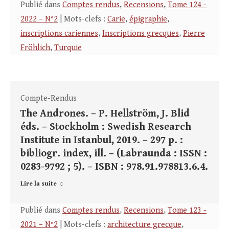
Publié dans
Comptes rendus
,
Recensions
,
Tome 124 -
2022 – N°2
| Mots-clefs :
Carie
,
épigraphie
,
inscriptions cariennes
,
Inscriptions grecques
,
Pierre
Fröhlich
,
Turquie
Compte-Rendus
The Andrones. – P. Hellström, J. Blid
éds. – Stockholm : Swedish Research
Institute in Istanbul, 2019. – 297 p. :
bibliogr. index, ill. – (Labraunda : ISSN :
0283-9792 ; 5). – ISBN : 978.91.978813.6.4.
Lire la suite
Publié dans
Comptes rendus
,
Recensions
,
Tome 123 -
2021 – N°2
| Mots-clefs :
architecture grecque
,