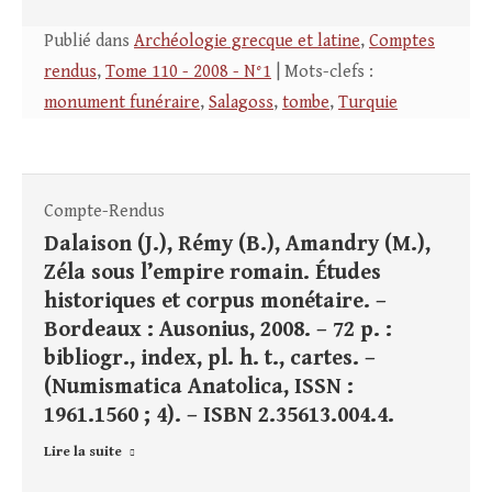
Publié dans
Archéologie grecque et latine
,
Comptes
rendus
,
Tome 110 - 2008 - N°1
| Mots-clefs :
monument funéraire
,
Salagoss
,
tombe
,
Turquie
Compte-Rendus
Dalaison (J.), Rémy (B.), Amandry (M.),
Zéla sous l’empire romain. Études
historiques et corpus monétaire. –
Bordeaux : Ausonius, 2008. – 72 p. :
bibliogr., index, pl. h. t., cartes. –
(Numismatica Anatolica, ISSN :
1961.1560 ; 4). – ISBN 2.35613.004.4.
Lire la suite