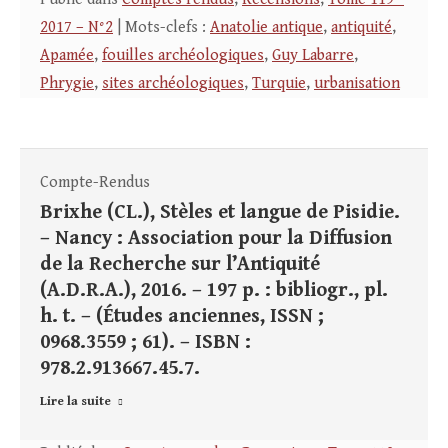
2017 – N°2
| Mots-clefs :
Anatolie antique
,
antiquité
,
Apamée
,
fouilles archéologiques
,
Guy Labarre
,
Phrygie
,
sites archéologiques
,
Turquie
,
urbanisation
Compte-Rendus
Brixhe (CL.), Stèles et langue de Pisidie.
– Nancy : Association pour la Diffusion
de la Recherche sur l’Antiquité
(A.D.R.A.), 2016. – 197 p. : bibliogr., pl.
h. t. – (Études anciennes, ISSN ;
0968.3559 ; 61). – ISBN :
978.2.913667.45.7.
Lire la suite