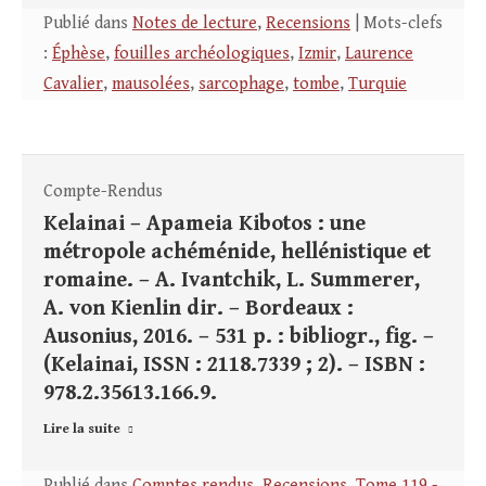
Publié dans
Notes de lecture
,
Recensions
| Mots-clefs
:
Éphèse
,
fouilles archéologiques
,
Izmir
,
Laurence
Cavalier
,
mausolées
,
sarcophage
,
tombe
,
Turquie
Compte-Rendus
Kelainai – Apameia Kibotos : une
métropole achéménide, hellénistique et
romaine. – A. Ivantchik, L. Summerer,
A. von Kienlin dir. – Bordeaux :
Ausonius, 2016. – 531 p. : bibliogr., fig. –
(Kelainai, ISSN : 2118.7339 ; 2). – ISBN :
978.2.35613.166.9.
Lire la suite
Publié dans
Comptes rendus
,
Recensions
,
Tome 119 -