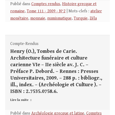
Publié dans
Comptes rendus
,
Histoire grecque et
romaine
,
Tome 111 - 2009 - N°2
| Mots-clefs :
atelier
monétaire
,
monnaie
,
numismatique
,
Turquie
,
Zéla
Compte-Rendus
Henry (O.), Tombes de Carie.
Architecture funéraire et culture
carienne VIe – IIe siècle av. J. C. –
Préface P. Debord. – Rennes : Presses
Universitaires, 2009. – 288 p. : bibliogr.,
ill., index. – (Archéologie et Culture ). –
ISBN : 2.7535.0758.6.
Lire la suite
Publié dans
Archéologie grecque et latine
,
Comptes