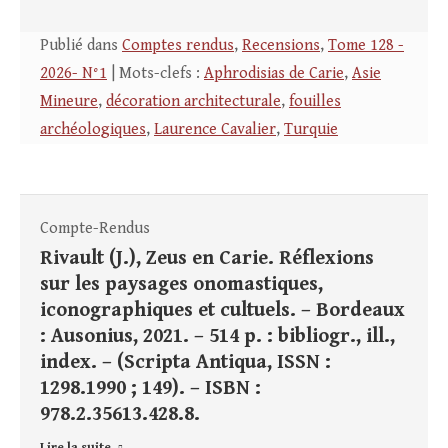
Publié dans
Comptes rendus
,
Recensions
,
Tome 128 -
2026- N°1
| Mots-clefs :
Aphrodisias de Carie
,
Asie
Mineure
,
décoration architecturale
,
fouilles
archéologiques
,
Laurence Cavalier
,
Turquie
Compte-Rendus
Rivault (J.), Zeus en Carie. Réflexions
sur les paysages onomastiques,
iconographiques et cultuels. – Bordeaux
: Ausonius, 2021. – 514 p. : bibliogr., ill.,
index. – (Scripta Antiqua, ISSN :
1298.1990 ; 149). – ISBN :
978.2.35613.428.8.
Lire la suite