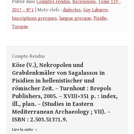
Publié dans
Comptes rendus
,
Recensions
,
Tome 119 -
2017 – N°1
| Mots-clefs :
dialectes
,
Guy Labarre
,
Inscriptions grecques
,
langue grecque
,
Pisidie
,
Turquie
Compte-Rendus
Köse (V.), Nekropolen und
Grabdenkmäler von Sagalassos in
Pisidien in hellenistischer und
römischer Zeit. – Turnhout : Brepols
Publishers, 2005. – XVIII+351 p. : index,
ill., plan. – (Studies in Eastern
Mediterranean Archaeology ; VII). –
ISBN : 2.503.51371.9.
Lire la suite