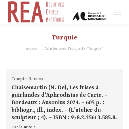
Turquie
Vous êtes ici :
Accueil
Articles avec l’étiquette "Turquie"
Compte-Rendus
Chaisemartin (N. De), Les frises à
guirlandes d’Aphrodisias de Carie. –
Bordeaux : Ausonius 2024. – 605 p. :
bibliogr., ill., index. – (L’atelier du
sculpteur ; 4). – ISBN : 978.2.35613.585.8.
Lire la suite