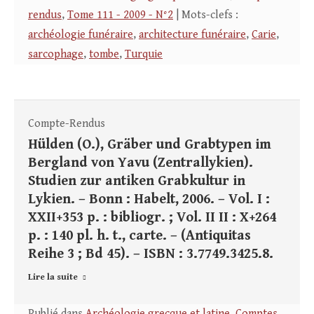
rendus
,
Tome 111 - 2009 - N°2
| Mots-clefs :
archéologie funéraire
,
architecture funéraire
,
Carie
,
sarcophage
,
tombe
,
Turquie
Compte-Rendus
Hülden (O.), Gräber und Grabtypen im
Bergland von Yavu (Zentrallykien).
Studien zur antiken Grabkultur in
Lykien. – Bonn : Habelt, 2006. – Vol. I :
XXII+353 p. : bibliogr. ; Vol. II II : X+264
p. : 140 pl. h. t., carte. – (Antiquitas
Reihe 3 ; Bd 45). – ISBN : 3.7749.3425.8.
Lire la suite
Publié dans
Archéologie grecque et latine
,
Comptes