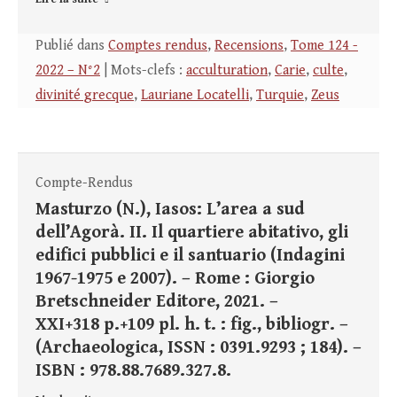
Publié dans
Comptes rendus
,
Recensions
,
Tome 124 -
2022 – N°2
| Mots-clefs :
acculturation
,
Carie
,
culte
,
divinité grecque
,
Lauriane Locatelli
,
Turquie
,
Zeus
Compte-Rendus
Masturzo (N.), Iasos: L’area a sud
dell’Agorà. II. Il quartiere abitativo, gli
edifici pubblici e il santuario (Indagini
1967-1975 e 2007). – Rome : Giorgio
Bretschneider Editore, 2021. –
XXI+318 p.+109 pl. h. t. : fig., bibliogr. –
(Archaeologica, ISSN : 0391.9293 ; 184). –
ISBN : 978.88.7689.327.8.