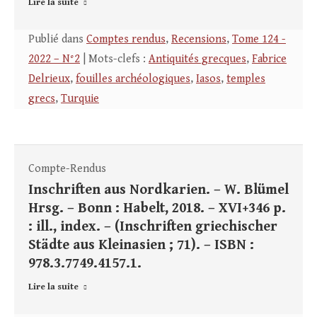
Lire la suite
Publié dans
Comptes rendus
,
Recensions
,
Tome 124 -
2022 – N°2
| Mots-clefs :
Antiquités grecques
,
Fabrice
Delrieux
,
fouilles archéologiques
,
Iasos
,
temples
grecs
,
Turquie
Compte-Rendus
Inschriften aus Nordkarien. – W. Blümel
Hrsg. – Bonn : Habelt, 2018. – XVI+346 p.
: ill., index. – (Inschriften griechischer
Städte aus Kleinasien ; 71). – ISBN :
978.3.7749.4157.1.
Lire la suite