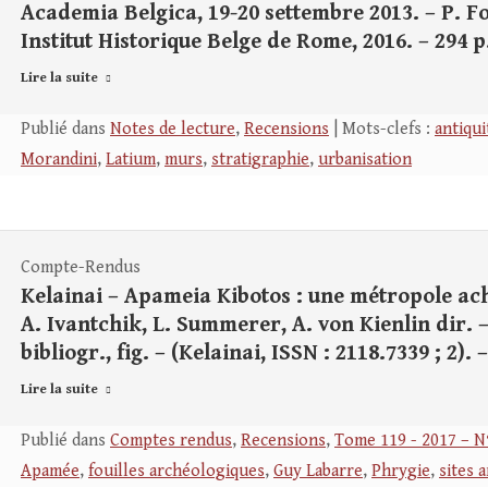
Academia Belgica, 19-20 settembre 2013. – P. Fon
Institut Historique Belge de Rome, 2016. – 294 p. 
Lire la suite
Publié dans
Notes de lecture
,
Recensions
| Mots-clefs :
antiqui
Morandini
,
Latium
,
murs
,
stratigraphie
,
urbanisation
Compte-Rendus
Kelainai – Apameia Kibotos : une métropole ach
A. Ivantchik, L. Summerer, A. von Kienlin dir. –
bibliogr., fig. – (Kelainai, ISSN : 2118.7339 ; 2).
Lire la suite
Publié dans
Comptes rendus
,
Recensions
,
Tome 119 - 2017 – N
Apamée
,
fouilles archéologiques
,
Guy Labarre
,
Phrygie
,
sites 