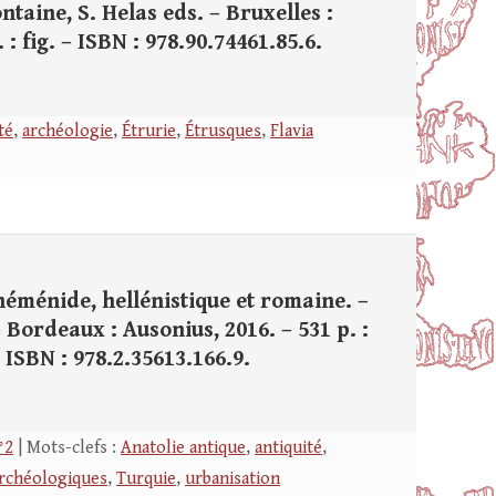
taine, S. Helas eds. – Bruxelles :
: fig. – ISBN : 978.90.74461.85.6.
té
,
archéologie
,
Étrurie
,
Étrusques
,
Flavia
éménide, hellénistique et romaine. –
 Bordeaux : Ausonius, 2016. – 531 p. :
 – ISBN : 978.2.35613.166.9.
°2
| Mots-clefs :
Anatolie antique
,
antiquité
,
archéologiques
,
Turquie
,
urbanisation