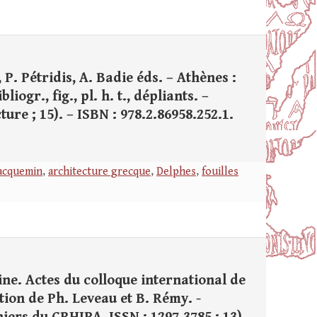
 P. Pétridis, A. Badie éds. – Athènes :
iogr., fig., pl. h. t., dépliants. –
ure ; 15). – ISBN : 978.2.86958.252.1.
acquemin
,
architecture grecque
,
Delphes
,
fouilles
ine. Actes du colloque international de
ction de Ph. Leveau et B. Rémy. -