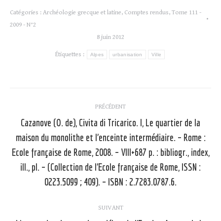
Catégories :
Archéologie grecque et latine
,
Comptes rendus
,
Tome 111 -
2009 - N°2
8 juin 2012
Étiquettes :
Alpes
urbanisation
Ville
Navigation
PRÉCÉDENT
article
Cazanove (O. de), Civita di Tricarico. I, Le quartier de la
maison du monolithe et l’enceinte intermédiaire. – Rome :
Ecole française de Rome, 2008. – VIII+687 p. : bibliogr., index,
Article
précédent
ill., pl. – (Collection de l’Ecole française de Rome, ISSN :
:
0223.5099 ; 409). – ISBN : 2.7283.0787.6.
SUIVANT