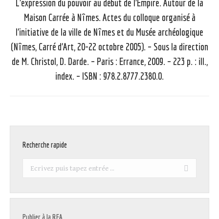
L’expression du pouvoir au début de l’Empire. Autour de la
Maison Carrée à Nîmes. Actes du colloque organisé à
l’initiative de la ville de Nîmes et du Musée archéologique
Article
(Nîmes, Carré d’Art, 20-22 octobre 2005). – Sous la direction
suivant
de M. Christol, D. Darde. – Paris : Errance, 2009. – 223 p. : ill.,
:
index. – ISBN : 978.2.8777.2380.0.
Recherche rapide
Recherche
:
Publier à la REA