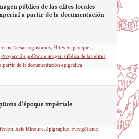
agen pública de las elites locales
mperial a partir de la documentación
entus Caesaraugustanus
,
Élites hispaniques
,
,
Proyección política e imagen pública de las elites
 partir de la documentación epigráfica
ptions d’époque impériale
tèrion
,
Asie Mineure
,
épigraphie
,
évergétisme
,