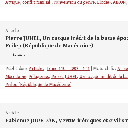
Attique
,
conflit familial.
,
convention du genre
,
Élodie CAIRON
Article
Pierre JUHEL, Un casque inédit de la basse épo
Prilep (République de Macédoine)
Lire la suite
Publié dans
Articles
,
Tome 110 - 2008 - N°1
| Mots-clefs :
Arme
Macédoine
,
Pélagonie.
,
Pierre JUHEL
,
Un casque inédit de la b
Prilep (République de Macédoine)
Article
Fabienne JOURDAN, Vertus iréniques et civilisa