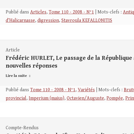
Publié dans
Articles
,
Tome 110 - 2008 - N°1
| Mots-clefs :
Anti
d’Halicarnasse
,
digression
,
Stavroula KEFALLONITIS
Article
Frédéric HURLET, Le passage de la République à
nouvelles réponses
Lire la suite
Publié dans
Tome 110 - 2008 - N°1
,
Variétés
| Mots-clefs :
Brut
provincial
,
Imperium (maius)
,
Octavien/Auguste
,
Pompée
,
Prin
Compte-Rendus