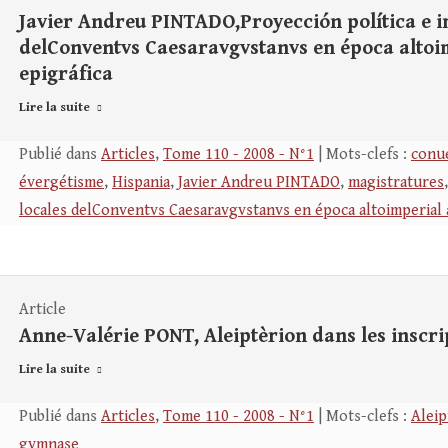
Javier Andreu PINTADO,Proyección política e im
delConventvs Caesaravgvstanvs en época altoi
epigráfica
Lire la suite
Publié dans
Articles
,
Tome 110 - 2008 - N°1
| Mots-clefs :
conu
évergétisme
,
Hispania
,
Javier Andreu PINTADO
,
magistratures
locales delConventvs Caesaravgvstanvs en época altoimperial a
Article
Anne-Valérie PONT, Aleiptèrion dans les inscri
Lire la suite
Publié dans
Articles
,
Tome 110 - 2008 - N°1
| Mots-clefs :
Aleip
gymnase