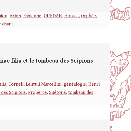
ion
,
Arion
,
Fabienne JOURDAN
,
Horace
,
Orphée
,
e chant
ae filia et le tombeau des Scipions
lia
,
Cornelii Lentuli Marcellini
,
généalogie
,
Henri
u des Scipions
,
Properce
,
Suétone
,
tombeau des