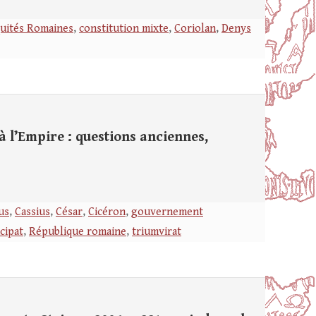
quités Romaines
,
constitution mixte
,
Coriolan
,
Denys
 l’Empire : questions anciennes,
us
,
Cassius
,
César
,
Cicéron
,
gouvernement
cipat
,
République romaine
,
triumvirat