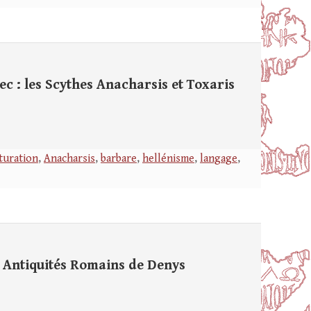
 : les Scythes Anacharsis et Toxaris
turation
,
Anacharsis
,
barbare
,
hellénisme
,
langage
,
s Antiquités Romains de Denys