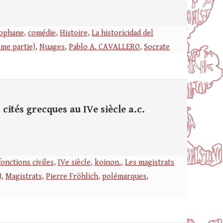
tophane
,
comédie
,
Histoire
,
La historicidad del
ème partie)
,
Nuages
,
Pablo A. CAVALLERO
,
Socrate
cités grecques au IVe siècle a.c.
fonctions civiles
,
IVe siècle
,
koinon.
,
Les magistrats
)
,
Magistrats
,
Pierre Fröhlich
,
polémarques
,