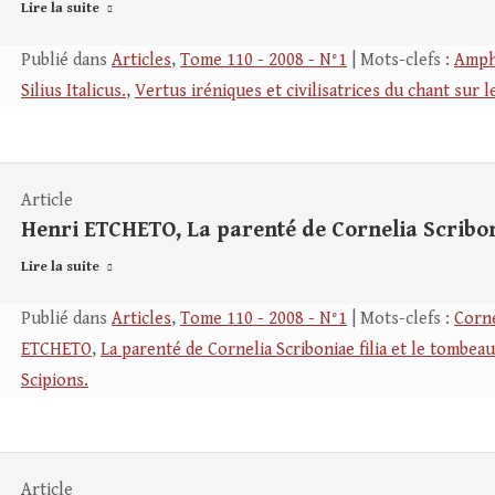
Lire la suite
Publié dans
Articles
,
Tome 110 - 2008 - N°1
| Mots-clefs :
Amph
Silius Italicus.
,
Vertus iréniques et civilisatrices du chant sur l
Article
Henri ETCHETO, La parenté de Cornelia Scriboni
Lire la suite
Publié dans
Articles
,
Tome 110 - 2008 - N°1
| Mots-clefs :
Corne
ETCHETO
,
La parenté de Cornelia Scriboniae filia et le tombea
Scipions.
Article