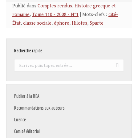
Publié dans
Comptes rendus
,
Histoire grecque et
romaine
,
Tome 110 - 2008 - N°1
| Mots-clefs :
cité-
État
,
classe sociale
,
éphore
,
Hilotes
,
Sparte
Recherche rapide
Recherche
:
Publier à la REA
Recommandations aux auteurs
Licence
Comité éditorial