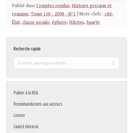
Publié dans
Comptes rendus
,
Histoire grecque et
romaine
,
Tome 110 - 2008 - N°1
| Mots-clefs :
cité-
État
,
classe sociale
,
éphore
,
Hilotes
,
Sparte
Recherche rapide
Recherche
:
Publier à la REA
Recommandations aux auteurs
Licence
Comité éditorial