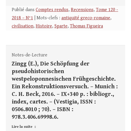
Publié dans
Comptes rendus
,
Recensions
,
Tome 120 -
2018 – N°1
| Mots-clefs :
antiquité greco-romaine
,
civilisation
,
Histoire
,
Sparte
,
Thomas Figueira
Notes-de-Lecture
Zingg (E.), Die Schöpfung der
pseudohistorischen
westpeloponnesischen Frühgeschichte.
Ein Rekonstruktionsversuch. – Munich :
C. H. Beck, 2016. – IX+340 p. : bibliogr.,
index, cartes. – (Vestigia, ISSN :
0506.8010 ; 70). – ISBN :
978.3.406.69998.6.
Lire la suite