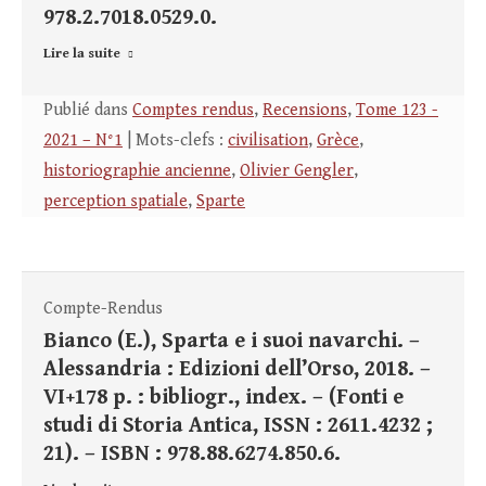
978.2.7018.0529.0.
Lire la suite
Publié dans
Comptes rendus
,
Recensions
,
Tome 123 -
2021 – N°1
| Mots-clefs :
civilisation
,
Grèce
,
historiographie ancienne
,
Olivier Gengler
,
perception spatiale
,
Sparte
Compte-Rendus
Bianco (E.), Sparta e i suoi navarchi. –
Alessandria : Edizioni dell’Orso, 2018. –
VI+178 p. : bibliogr., index. – (Fonti e
studi di Storia Antica, ISSN : 2611.4232 ;
21). – ISBN : 978.88.6274.850.6.