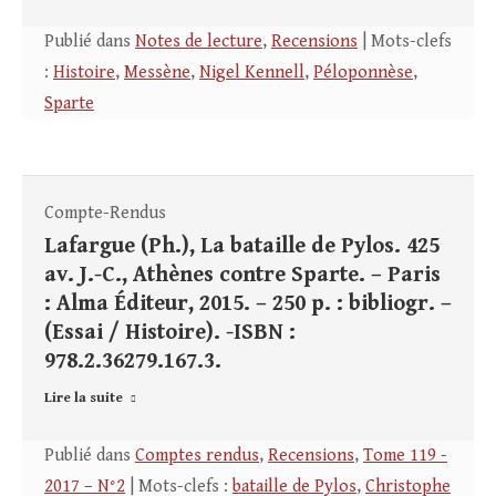
Publié dans
Notes de lecture
,
Recensions
| Mots-clefs
:
Histoire
,
Messène
,
Nigel Kennell
,
Péloponnèse
,
Sparte
Compte-Rendus
Lafargue (Ph.), La bataille de Pylos. 425
av. J.-C., Athènes contre Sparte. – Paris
: Alma Éditeur, 2015. – 250 p. : bibliogr. –
(Essai / Histoire). -ISBN :
978.2.36279.167.3.
Lire la suite
Publié dans
Comptes rendus
,
Recensions
,
Tome 119 -
2017 – N°2
| Mots-clefs :
bataille de Pylos
,
Christophe