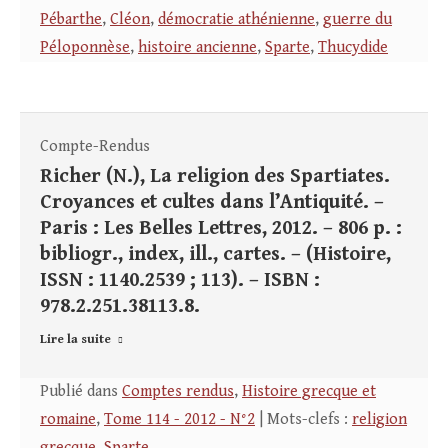
Pébarthe
,
Cléon
,
démocratie athénienne
,
guerre du
Péloponnèse
,
histoire ancienne
,
Sparte
,
Thucydide
Compte-Rendus
Richer (N.), La religion des Spartiates.
Croyances et cultes dans l’Antiquité. –
Paris : Les Belles Lettres, 2012. – 806 p. :
bibliogr., index, ill., cartes. – (Histoire,
ISSN : 1140.2539 ; 113). – ISBN :
978.2.251.38113.8.
Lire la suite
Publié dans
Comptes rendus
,
Histoire grecque et
romaine
,
Tome 114 - 2012 - N°2
| Mots-clefs :
religion
grecque
,
Sparte