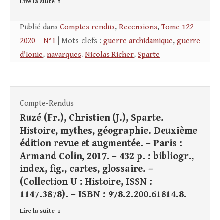
Lire la suite
Publié dans
Comptes rendus
,
Recensions
,
Tome 122 -
2020 – N°1
| Mots-clefs :
guerre archidamique
,
guerre
d'Ionie
,
navarques
,
Nicolas Richer
,
Sparte
Compte-Rendus
Ruzé (Fr.), Christien (J.), Sparte.
Histoire, mythes, géographie. Deuxième
édition revue et augmentée. – Paris :
Armand Colin, 2017. – 432 p. : bibliogr.,
index, fig., cartes, glossaire. –
(Collection U : Histoire, ISSN :
1147.3878). – ISBN : 978.2.200.61814.8.
Lire la suite