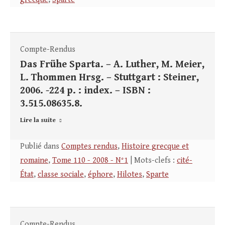
Compte-Rendus
Das Frühe Sparta. – A. Luther, M. Meier,
L. Thommen Hrsg. – Stuttgart : Steiner,
2006. -224 p. : index. – ISBN :
3.515.08635.8.
Lire la suite
Publié dans
Comptes rendus
,
Histoire grecque et
romaine
,
Tome 110 - 2008 - N°1
| Mots-clefs :
cité-
État
,
classe sociale
,
éphore
,
Hilotes
,
Sparte
Compte-Rendus