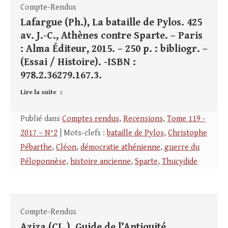
Compte-Rendus
Lafargue (Ph.), La bataille de Pylos. 425
av. J.-C., Athènes contre Sparte. – Paris
: Alma Éditeur, 2015. – 250 p. : bibliogr. –
(Essai / Histoire). -ISBN :
978.2.36279.167.3.
Lire la suite
Publié dans
Comptes rendus
,
Recensions
,
Tome 119 -
2017 – N°2
| Mots-clefs :
bataille de Pylos
,
Christophe
Pébarthe
,
Cléon
,
démocratie athénienne
,
guerre du
Péloponnèse
,
histoire ancienne
,
Sparte
,
Thucydide
Compte-Rendus
Aziza (CL.), Guide de l’Antiquité