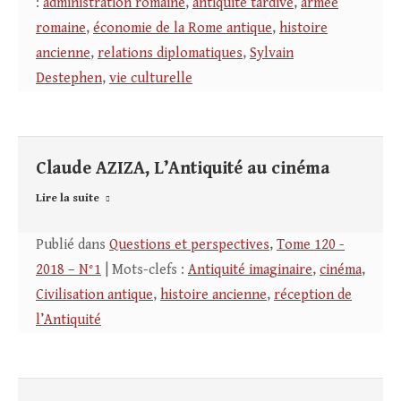
:
administration romaine
,
antiquité tardive
,
armée
romaine
,
économie de la Rome antique
,
histoire
ancienne
,
relations diplomatiques
,
Sylvain
Destephen
,
vie culturelle
Claude AZIZA, L’Antiquité au cinéma
Lire la suite
Publié dans
Questions et perspectives
,
Tome 120 -
2018 – N°1
| Mots-clefs :
Antiquité imaginaire
,
cinéma
,
Civilisation antique
,
histoire ancienne
,
réception de
l’Antiquité