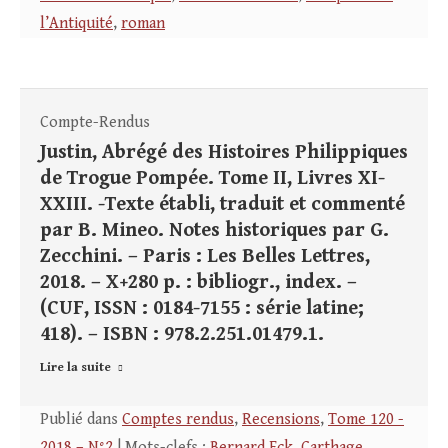
l’Antiquité
,
roman
Compte-Rendus
Justin, Abrégé des Histoires Philippiques
de Trogue Pompée. Tome II, Livres XI-
XXIII. -Texte établi, traduit et commenté
par B. Mineo. Notes historiques par G.
Zecchini. – Paris : Les Belles Lettres,
2018. – X+280 p. : bibliogr., index. –
(CUF, ISSN : 0184-7155 : série latine;
418). – ISBN : 978.2.251.01479.1.
Lire la suite
Publié dans
Comptes rendus
,
Recensions
,
Tome 120 -
2018 – N°2
| Mots-clefs :
Bernard Eck
,
Carthage
,