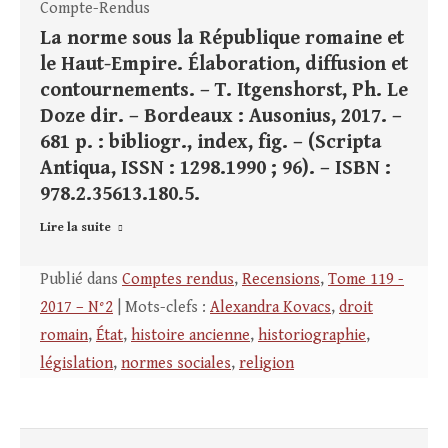
Compte-Rendus
La norme sous la République romaine et
le Haut-Empire. Élaboration, diffusion et
contournements. – T. Itgenshorst, Ph. Le
Doze dir. – Bordeaux : Ausonius, 2017. –
681 p. : bibliogr., index, fig. – (Scripta
Antiqua, ISSN : 1298.1990 ; 96). – ISBN :
978.2.35613.180.5.
Lire la suite
Publié dans
Comptes rendus
,
Recensions
,
Tome 119 -
2017 – N°2
| Mots-clefs :
Alexandra Kovacs
,
droit
romain
,
État
,
histoire ancienne
,
historiographie
,
législation
,
normes sociales
,
religion