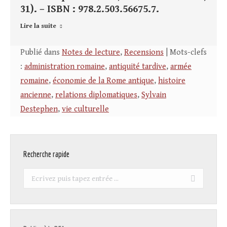
31). – ISBN : 978.2.503.56675.7.
Lire la suite
Publié dans
Notes de lecture
,
Recensions
| Mots-clefs
:
administration romaine
,
antiquité tardive
,
armée
romaine
,
économie de la Rome antique
,
histoire
ancienne
,
relations diplomatiques
,
Sylvain
Destephen
,
vie culturelle
Recherche rapide
Recherche
: