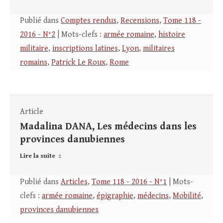
Publié dans
Comptes rendus
,
Recensions
,
Tome 118 -
2016 - N°2
| Mots-clefs :
armée romaine
,
histoire
militaire
,
inscriptions latines
,
Lyon
,
militaires
romains
,
Patrick Le Roux
,
Rome
Article
Madalina DANA, Les médecins dans les
provinces danubiennes
Lire la suite
Publié dans
Articles
,
Tome 118 - 2016 - N°1
| Mots-
clefs :
armée romaine
,
épigraphie
,
médecins
,
Mobilité
,
provinces danubiennes