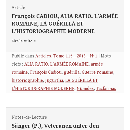
Article
François CADIOU, ALIA RATIO. L’ARMÉE
ROMAINE, LA GUÉRILLA ET
L’HISTORIOGRAPHIE MODERNE
Lire la suite
Publié dans
Articles
,
Tome 115 - 2013 - N°1
| Mots-
clefs :
ALIA RATIO. L’ARMÉE ROMAINE
,
armée
romaine
,
François Cadiou
,
guérilla
,
Guerre romaine
,
historiographie
,
Jugurtha
,
LA GUÉRILLA ET
L’HISTORIOGRAPHIE MODERNE
,
Numides
,
Tacfarinas
Notes-de-Lecture
Sänger (P.), Veteranen unter den