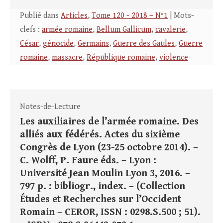
Publié dans
Articles
,
Tome 120 - 2018 – N°1
| Mots-
clefs :
armée romaine
,
Bellum Gallicum
,
cavalerie
,
César
,
génocide
,
Germains
,
Guerre des Gaules
,
Guerre
romaine
,
massacre
,
République romaine
,
violence
Notes-de-Lecture
Les auxiliaires de l’armée romaine. Des
alliés aux fédérés. Actes du sixième
Congrès de Lyon (23-25 octobre 2014). –
C. Wolff, P. Faure éds. – Lyon :
Université Jean Moulin Lyon 3, 2016. –
797 p. : bibliogr., index. – (Collection
Études et Recherches sur l’Occident
Romain – CEROR, ISSN : 0298.S.500 ; 51).