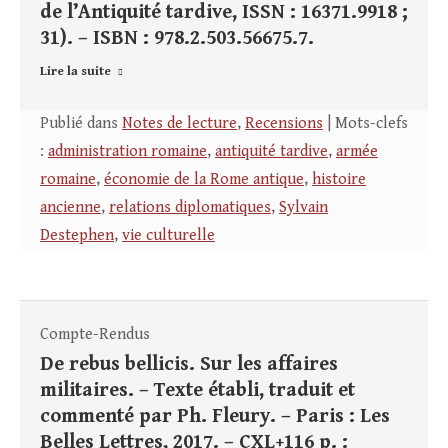
de l’Antiquité tardive, ISSN : 16371.9918 ;
31). – ISBN : 978.2.503.56675.7.
Lire la suite
Publié dans
Notes de lecture
,
Recensions
| Mots-clefs
:
administration romaine
,
antiquité tardive
,
armée
romaine
,
économie de la Rome antique
,
histoire
ancienne
,
relations diplomatiques
,
Sylvain
Destephen
,
vie culturelle
Compte-Rendus
De rebus bellicis. Sur les affaires
militaires. – Texte établi, traduit et
commenté par Ph. Fleury. – Paris : Les
Belles Lettres, 2017. – CXL+116 p. :