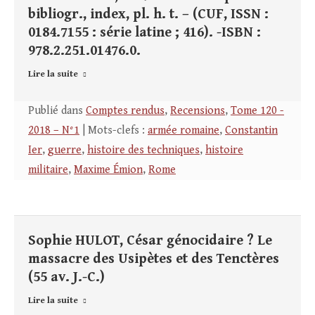
bibliogr., index, pl. h. t. – (CUF, ISSN :
0184.7155 : série latine ; 416). -ISBN :
978.2.251.01476.0.
Lire la suite
Publié dans
Comptes rendus
,
Recensions
,
Tome 120 -
2018 – N°1
| Mots-clefs :
armée romaine
,
Constantin
Ier
,
guerre
,
histoire des techniques
,
histoire
militaire
,
Maxime Émion
,
Rome
Sophie HULOT, César génocidaire ? Le
massacre des Usipètes et des Tenctères
(55 av. J.-C.)
Lire la suite