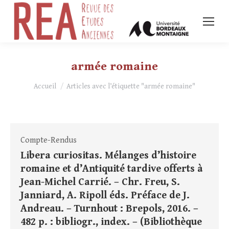
armée romaine
Vous êtes ici :
Accueil
Articles avec l’étiquette "armée romaine"
Compte-Rendus
Libera curiositas. Mélanges d’histoire
romaine et d’Antiquité tardive offerts à
Jean-Michel Carrié. – Chr. Freu, S.
Janniard, A. Ripoll éds. Préface de J.
Andreau. – Turnhout : Brepols, 2016. –
482 p. : bibliogr., index. – (Bibliothèque