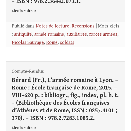
– ISBN : 978.2.36442.073.1.
Lire la suite
Publié dans
Notes de lecture
,
Recensions
| Mots-clefs
:
antiquité
,
armée romaine
,
auxiliaires
,
forces armées
,
Nicolas Sauvage
,
Rome
,
soldats
Compte-Rendus
Bérard (Fr.), L’armée romaine à Lyon. –
Rome : École française de Rome, 2015. –
VIII+620 p. : bibliogr., fig., index, pl. h. t.
– (Bibliothèque des Écoles françaises
d’Athènes et de Rome, ISSN : 0257.4101 ;
370). – ISBN : 978.2.7283.1085.2.
Lire la suite