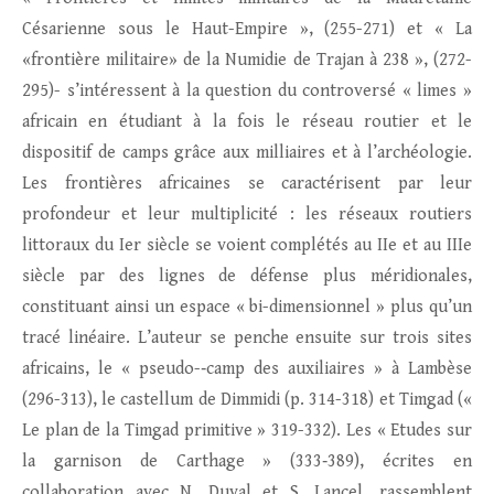
Césarienne sous le Haut-Empire », (255-271) et « La
«frontière militaire» de la Numidie de Trajan à 238 », (272-
295)- s’intéressent à la question du controversé « limes »
africain en étudiant à la fois le réseau routier et le
dispositif de camps grâce aux milliaires et à l’archéologie.
Les frontières africaines se caractérisent par leur
profondeur et leur multiplicité : les réseaux routiers
littoraux du Ier siècle se voient complétés au IIe et au IIIe
siècle par des lignes de défense plus méridionales,
constituant ainsi un espace « bi-dimensionnel » plus qu’un
tracé linéaire. L’auteur se penche ensuite sur trois sites
africains, le « pseudo-‑camp des auxiliaires » à Lambèse
(296-313), le castellum de Dimmidi (p. 314-318) et Timgad («
Le plan de la Timgad primitive » 319-332). Les « Etudes sur
la garnison de Carthage » (333‑389), écrites en
collaboration avec N. Duval et S. Lancel, rassemblent