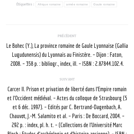
Étiquettes :
Afrique romaine
armée romaine
Gaule romaine
Navigation
PRÉCÉDENT
article
Le Bohec (Y.), La province romaine de Gaule Lyonnaise (Gallia
Lugudunensis) du Lyonnais au Finistère. – Dijon : Faton,
Article
précédent
2008. – 358 p. : bibliogr., index, ill. – ISBN : 2.87844.102.4.
:
SUIVANT
Carcer II. Prison et privation de liberté dans l’Empire romain
et l’Occident médiéval. – Actes du colloque de Strasbourg (5
et 6 déc. 1997). – Edités par C. Bertrand-Dagenbach, A.
Chauvot, J.-M. Salamito et al. – Paris : De Boccard, 2004. –
Article
suivant
292 p. : index, pl. h. t. – (Collections de l’Université Marc
:
Bloch : Etudes d’archéologie et d’histoire ancienne). – ISBN :