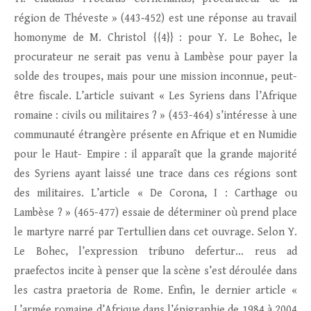
région de Théveste » (443‑452) est une réponse au travail
homonyme de M. Christol {{4}} : pour Y. Le Bohec, le
procurateur ne serait pas venu à Lambèse pour payer la
solde des troupes, mais pour une mission inconnue, peut-
être fiscale. L’article suivant « Les Syriens dans l’Afrique
romaine : civils ou militaires ? » (453-464) s’intéresse à une
communauté étrangère présente en Afrique et en Numidie
pour le Haut- Empire : il apparaît que la grande majorité
des Syriens ayant laissé une trace dans ces régions sont
des militaires. L’article « De Corona, I : Carthage ou
Lambèse ? » (465-477) essaie de déterminer où prend place
le martyre narré par Tertullien dans cet ouvrage. Selon Y.
Le Bohec, l’expression tribuno defertur… reus ad
praefectos incite à penser que la scène s’est déroulée dans
les castra praetoria de Rome. Enfin, le dernier article «
L’armée romaine d’Afrique dans l’épigraphie de 1984 à 2004