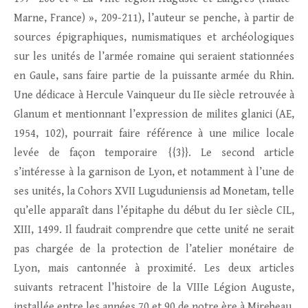
Marne, France) », 209-211), l’auteur se penche, à partir de
sources épigraphiques, numismatiques et archéologiques
sur les unités de l’armée romaine qui seraient stationnées
en Gaule, sans faire partie de la puissante armée du Rhin.
Une dédicace à Hercule Vainqueur du IIe siècle retrouvée à
Glanum et mentionnant l’expression de milites glanici (AE,
1954, 102), pourrait faire référence à une milice locale
levée de façon temporaire {{3}}. Le second article
s’intéresse à la garnison de Lyon, et notamment à l’une de
ses unités, la Cohors XVII Luguduniensis ad Monetam, telle
qu’elle apparaît dans l’épitaphe du début du Ier siècle CIL,
XIII, 1499. Il faudrait comprendre que cette unité ne serait
pas chargée de la protection de l’atelier monétaire de
Lyon, mais cantonnée à proximité. Les deux articles
suivants retracent l’histoire de la VIIIe Légion Auguste,
installée entre les années 70 et 90 de notre ère à Mirebeau,