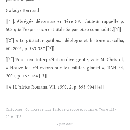
Gwladys Bernard
[[1]]. Abrégée désormais en 1ère GP. L’auteur rappelle p.
503 que l’expression est utilisée par pure commodité.[[1]]
[[2]] « Le gutuater gaulois. Idéologie et histoire », Gallia,
60, 2003, p. 383-387.[[2]]
[[3]] Pour une interprétation divergente, voir M. Christol,
« Nouvelles réflexions sur les milites glanici », RAN 34,
2001, p. 157-164.[[3]]
[[4]] L’Africa Romana, VII, 1990, 2, p. 893-904.[[4]]
Catégories :
Comptes rendus
,
Histoire grecque et romaine
,
Tome 112 -
2010 - N°2
7 juin 2012