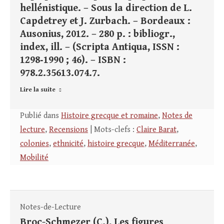
hellénistique. – Sous la direction de L.
Capdetrey et J. Zurbach. – Bordeaux :
Ausonius, 2012. – 280 p. : bibliogr.,
index, ill. – (Scripta Antiqua, ISSN :
1298‑1990 ; 46). – ISBN :
978.2.35613.074.7.
Lire la suite
Publié dans
Histoire grecque et romaine
,
Notes de
lecture
,
Recensions
| Mots-clefs :
Claire Barat
,
colonies
,
ethnicité
,
histoire grecque
,
Méditerranée
,
Mobilité
Notes-de-Lecture
Broc-Schmezer (C.), Les figures