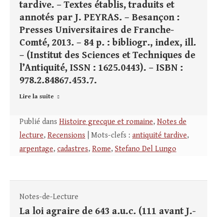
tardive. – Textes établis, traduits et
annotés par J. PEYRAS. – Besançon :
Presses Universitaires de Franche-
Comté, 2013. – 84 p. : bibliogr., index, ill.
– (Institut des Sciences et Techniques de
l’Antiquité, ISSN : 1625.0443). – ISBN :
978.2.84867.453.7.
Lire la suite
Publié dans
Histoire grecque et romaine
,
Notes de
lecture
,
Recensions
| Mots-clefs :
antiquité tardive
,
arpentage
,
cadastres
,
Rome
,
Stefano Del Lungo
Notes-de-Lecture
La loi agraire de 643 a.u.c. (111 avant J.-