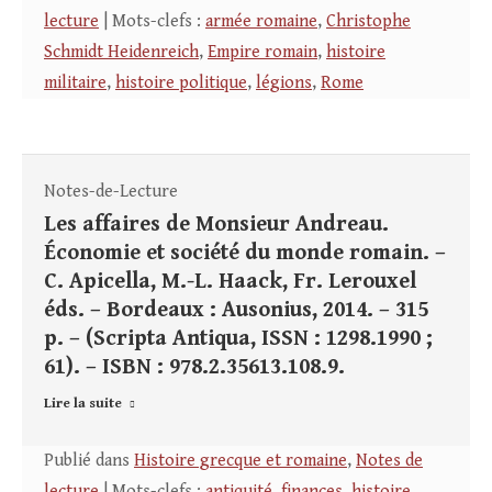
lecture
| Mots-clefs :
armée romaine
,
Christophe
Schmidt Heidenreich
,
Empire romain
,
histoire
militaire
,
histoire politique
,
légions
,
Rome
Notes-de-Lecture
Les affaires de Monsieur Andreau.
Économie et société du monde romain. –
C. Apicella, M.-L. Haack, Fr. Lerouxel
éds. – Bordeaux : Ausonius, 2014. – 315
p. – (Scripta Antiqua, ISSN : 1298.1990 ;
61). – ISBN : 978.2.35613.108.9.
Lire la suite
Publié dans
Histoire grecque et romaine
,
Notes de
lecture
| Mots-clefs :
antiquité
,
finances
,
histoire