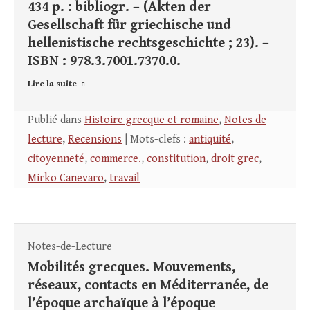
434 p. : bibliogr. – (Akten der
Gesellschaft für griechische und
hellenistische rechtsgeschichte ; 23). –
ISBN : 978.3.7001.7370.0.
Lire la suite
Publié dans
Histoire grecque et romaine
,
Notes de
lecture
,
Recensions
| Mots-clefs :
antiquité
,
citoyenneté
,
commerce.
,
constitution
,
droit grec
,
Mirko Canevaro
,
travail
Notes-de-Lecture
Mobilités grecques. Mouvements,
réseaux, contacts en Méditerranée, de
l’époque archaïque à l’époque