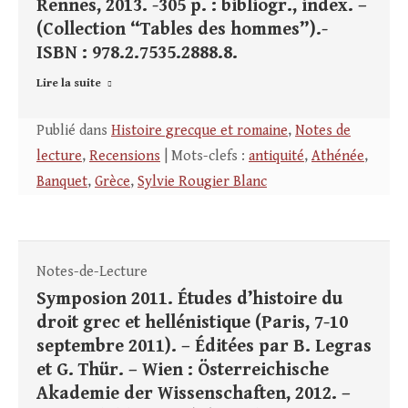
Rennes, 2013. -305 p. : bibliogr., index. –
(Collection “Tables des hommes”).-
ISBN : 978.2.7535.2888.8.
Lire la suite
Publié dans
Histoire grecque et romaine
,
Notes de
lecture
,
Recensions
| Mots-clefs :
antiquité
,
Athénée
,
Banquet
,
Grèce
,
Sylvie Rougier Blanc
Notes-de-Lecture
Symposion 2011. Études d’histoire du
droit grec et hellénistique (Paris, 7-10
septembre 2011). – Éditées par B. Legras
et G. Thür. – Wien : Österreichische
Akademie der Wissenschaften, 2012. –