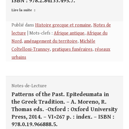
ISBN : 978.2.84133.495.7.
Lire la suite
Publié dans
Histoire grecque et romaine
,
Notes de
lecture
| Mots-clefs :
Afrique antique
,
Afrique du
Nord
,
aménagement du territoire
,
Michèle
Coltelloni-Trannoy
,
pratiques funéraires
,
réseaux
urbains
Notes-de-Lecture
Patterns of the Past. Epitedeumata in
the Greek Tradition. – A. Moreno, R.
Thomas eds. -Oxford : Oxford University
Press, 2014. – VI+267 p. : index. – ISBN :
978.0.19.966888.5.