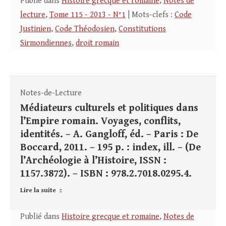
Publié dans
Histoire grecque et romaine
,
Notes de
lecture
,
Tome 115 - 2013 - N°1
| Mots-clefs :
Code
Justinien
,
Code Théodosien
,
Constitutions
Sirmondiennes
,
droit romain
Notes-de-Lecture
Médiateurs culturels et politiques dans
l’Empire romain. Voyages, conflits,
identités. – A. Gangloff, éd. – Paris : De
Boccard, 2011. – 195 p. : index, ill. – (De
l’Archéologie à l’Histoire, ISSN :
1157.3872). – ISBN : 978.2.7018.0295.4.
Lire la suite
Publié dans
Histoire grecque et romaine
,
Notes de