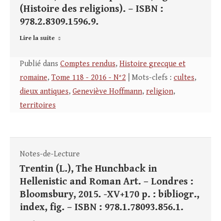
(Histoire des religions). – ISBN :
978.2.8309.1596.9.
Lire la suite
Publié dans
Comptes rendus
,
Histoire grecque et
romaine
,
Tome 118 - 2016 - N°2
| Mots-clefs :
cultes
,
dieux antiques
,
Geneviève Hoffmann
,
religion
,
territoires
Notes-de-Lecture
Trentin (L.), The Hunchback in
Hellenistic and Roman Art. – Londres :
Bloomsbury, 2015. -XV+170 p. : bibliogr.,
index, fig. – ISBN : 978.1.78093.856.1.