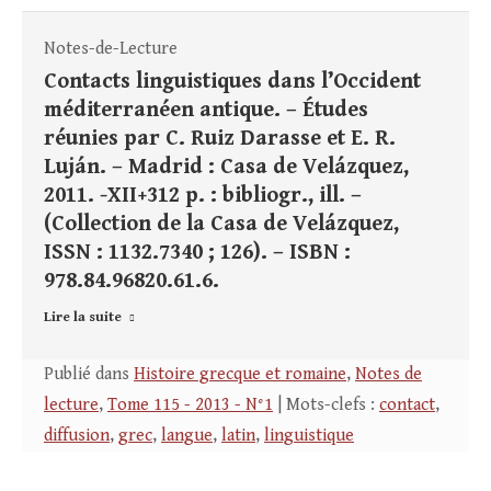
Notes-de-Lecture
Contacts linguistiques dans l’Occident
méditerranéen antique. – Études
réunies par C. Ruiz Darasse et E. R.
Luján. – Madrid : Casa de Velázquez,
2011. -XII+312 p. : bibliogr., ill. –
(Collection de la Casa de Velázquez,
ISSN : 1132.7340 ; 126). – ISBN :
978.84.96820.61.6.
Lire la suite
Publié dans
Histoire grecque et romaine
,
Notes de
lecture
,
Tome 115 - 2013 - N°1
| Mots-clefs :
contact
,
diffusion
,
grec
,
langue
,
latin
,
linguistique