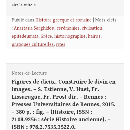
Lire la suite
Publié dans
Histoire grecque et romaine
| Mots-clefs
:
Anastasia Serghidou
,
cérémonies
,
civilsation
,
epitedeumata
,
Grèce
,
historiographie
,
kairos
,
pratiques culturelles
,
rites
Notes-de-Lecture
Figures de dieux. Construire le divin en
images. – S. Estienne, V. Huet, Fr.
Lissarague, Fr. Prost dir. – Rennes :
Presses Universitaires de Rennes, 2015.
– 380 p. : fig. – (Histoire, ISSN :
2108.9256 : série Histoire ancienne). –
ISBN : 978.2.7535.3522.0.