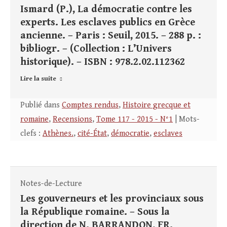
Ismard (P.), La démocratie contre les
experts. Les esclaves publics en Grèce
ancienne. – Paris : Seuil, 2015. – 288 p. :
bibliogr. – (Collection : L’Univers
historique). – ISBN : 978.2.02.112362
Lire la suite
Publié dans
Comptes rendus
,
Histoire grecque et
romaine
,
Recensions
,
Tome 117 - 2015 - N°1
| Mots-
clefs :
Athènes.
,
cité-État
,
démocratie
,
esclaves
Notes-de-Lecture
Les gouverneurs et les provinciaux sous
la République romaine. – Sous la
direction de N. BARRANDON, FR.