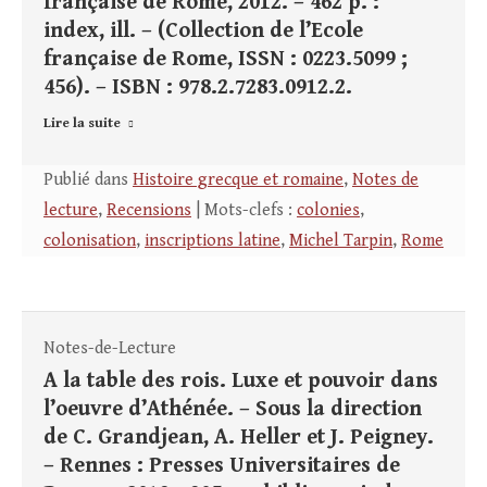
française de Rome, 2012. – 462 p. :
index, ill. – (Collection de l’Ecole
française de Rome, ISSN : 0223.5099 ;
456). – ISBN : 978.2.7283.0912.2.
Lire la suite
Publié dans
Histoire grecque et romaine
,
Notes de
lecture
,
Recensions
| Mots-clefs :
colonies
,
colonisation
,
inscriptions latine
,
Michel Tarpin
,
Rome
Notes-de-Lecture
A la table des rois. Luxe et pouvoir dans
l’oeuvre d’Athénée. – Sous la direction
de C. Grandjean, A. Heller et J. Peigney.
– Rennes : Presses Universitaires de