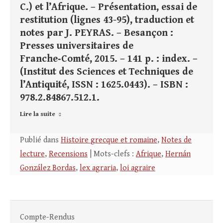
C.) et l’Afrique. – Présentation, essai de
restitution (lignes 43-95), traduction et
notes par J. PEYRAS. – Besançon :
Presses universitaires de
Franche‑Comté, 2015. – 141 p. : index. –
(Institut des Sciences et Techniques de
l’Antiquité, ISSN : 1625.0443). – ISBN :
978.2.84867.512.1.
Lire la suite
Publié dans
Histoire grecque et romaine
,
Notes de
lecture
,
Recensions
| Mots-clefs :
Afrique
,
Hernán
González Bordas
,
lex agraria
,
loi agraire
Compte-Rendus