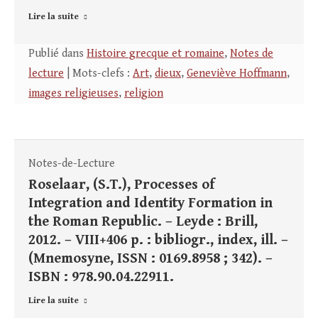
Lire la suite
Publié dans
Histoire grecque et romaine
,
Notes de
lecture
| Mots-clefs :
Art
,
dieux
,
Geneviève Hoffmann
,
images religieuses
,
religion
Notes-de-Lecture
Roselaar, (S.T.), Processes of
Integration and Identity Formation in
the Roman Republic. – Leyde : Brill,
2012. – VIII+406 p. : bibliogr., index, ill. –
(Mnemosyne, ISSN : 0169.8958 ; 342). –
ISBN : 978.90.04.22911.
Lire la suite