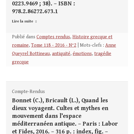
0223.9469 ; 38). – ISBN :
978.2.86272.673.1
Lire la suite
Publié dans
Comptes rendus
,
Histoire grecque et
romaine
,
Tome 118 - 2016 - N°2
| Mots-clefs :
Anne
Queyrel Bottineau
,
antiquité
,
émotions
,
tragédie
grecque
Compte-Rendus
Bonnet (C.), Bricault (L.), Quand les
dieux voyagent. Cultes et mythes en
mouvement dans l’espace
méditerranéen antique. – Paris : Labor
et Fides, 2016. – 316 p. : index, fig. –