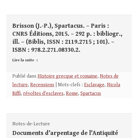
Brisson (J.-P.), Spartacus. – Paris :
CNRS Éditions, 2015. – 292 p. : bibliogr.,
ill. – (Biblis, ISSN : 2119.2715 ; 101). –
ISBN : 978.2.271.08330.2.
Lire la suite
Publié dans
Histoire grecque et romaine
,
Notes de
lecture
,
Recensions
| Mots-clefs :
Esclavage
,
Nicola
Biffi
,
révoltes d'esclaves
,
Rome
,
Spartacus
Notes-de-Lecture
Documents d’arpentage de l’Antiquité