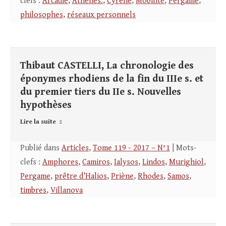
clefs :
Arcadie
,
Athènes.
,
Cyrène
,
Mobilité
,
Pergame
,
philosophes
,
réseaux personnels
Thibaut CASTELLI, La chronologie des
éponymes rhodiens de la fin du IIIe s. et
du premier tiers du IIe s. Nouvelles
hypothèses
Lire la suite
Publié dans
Articles
,
Tome 119 - 2017 – N°1
| Mots-
clefs :
Amphores
,
Camiros
,
Ialysos
,
Lindos
,
Murighiol
,
Pergame
,
prêtre d’Halios
,
Priène
,
Rhodes
,
Samos
,
timbres
,
Villanova