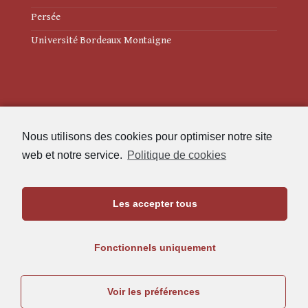
Persée
Université Bordeaux Montaigne
Mentions légales
Nous utilisons des cookies pour optimiser notre site
Politique de cookies (UE)
web et notre service.
Politique de cookies
Revue des Études Anciennes
Les accepter tous
Maison de l'Archéologie
Université Bordeaux Montaigne
Fonctionnels uniquement
33607 Pessac Cedex
05.57.12.45.63
Voir les préférences
rea@u-bordeaux-montaigne.fr