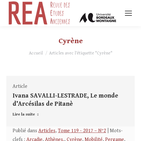
Cyrène
Vous êtes ici :
Accueil
Articles avec l’étiquette "Cyrène"
Article
Ivana SAVALLI-LESTRADE, Le monde
d’Arcésilas de Pitanè
Lire la suite
Publié dans
Articles
,
Tome 119 - 2017 – N°2
| Mots-
clefs :
Arcadie
,
Athènes.
,
Cyrène
,
Mobilité
,
Pergame
,