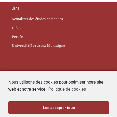
Liens
Actualités des études anciennes
H.A.L.
Persée
Université Bordeaux Montaigne
Mentions légales
Nous utilisons des cookies pour optimiser notre site
Politique de cookies (UE)
web et notre service.
Politique de cookies
Revue des Études Anciennes
Les accepter tous
Maison de l'Archéologie