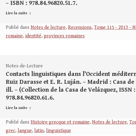
– ISBN : 978.84.96820.51.7.
Lire la suite
Publié dans
Notes de lecture
,
Recensions
,
Tome 115 - 2013 - N
romaine
,
identité
,
provinces romaines
Notes-de-Lecture
Contacts linguistiques dans l’Occident méditer
Ruiz Darasse et E. R. Luján. – Madrid : Casa de V
ill. – (Collection de la Casa de Velázquez, ISSN :
978.84.96820.61.6.
Lire la suite
Publié dans
Histoire grecque et romaine
,
Notes de lecture
,
Tom
grec
,
langue
,
latin
,
linguistique