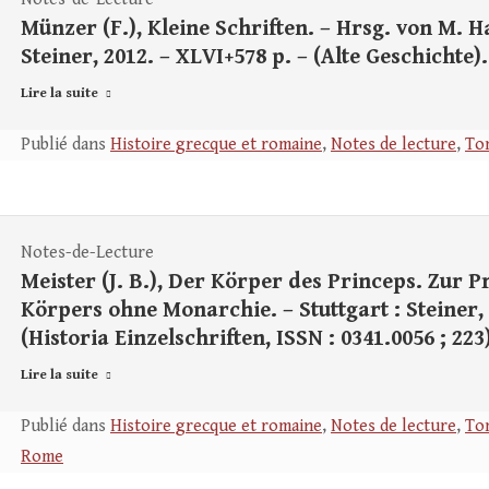
Münzer (F.), Kleine Schriften. – Hrsg. von M. H
Steiner, 2012. – XLVI+578 p. – (Alte Geschichte).
Lire la suite
Publié dans
Histoire grecque et romaine
,
Notes de lecture
,
Tom
Notes-de-Lecture
Meister (J. B.), Der Körper des Princeps. Zur
Körpers ohne Monarchie. – Stuttgart : Steiner, 20
(Historia Einzelschriften, ISSN : 0341.0056 ; 223
Lire la suite
Publié dans
Histoire grecque et romaine
,
Notes de lecture
,
Tom
Rome