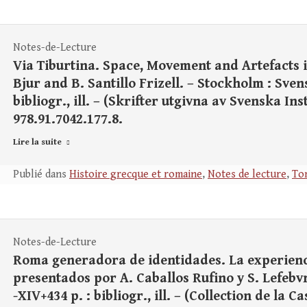
Notes-de-Lecture
Via Tiburtina. Space, Movement and Artefacts 
Bjur and B. Santillo Frizell. – Stockholm : Svens
bibliogr., ill. – (Skrifter utgivna av Svenska Ins
978.91.7042.177.8.
Lire la suite
Publié dans
Histoire grecque et romaine
,
Notes de lecture
,
Tom
Notes-de-Lecture
Roma generadora de identidades. La experienci
presentados por A. Caballos Rufino y S. Lefebv
-XIV+434 p. : bibliogr., ill. – (Collection de la 