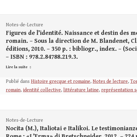
Notes-de-Lecture
Figures de l’identité. Naissance et destin de
romain. – Sous la direction de M. Blandenet, Cl.
éditions, 2010. – 350 p. : bibliogr., index. – (So
– ISBN : 978.2.84788.219.3.
Lire la suite
Publié dans
Histoire grecque et romaine
,
Notes de lecture
,
Tom
romain
,
identité collective
,
littérature latine
,
représentation s
Notes-de-Lecture
Nocita (M.), Italiotai e Italikoi. Le testimonia
Rome : «L’Erma» di Bretschneider, 2012. – 224 p. 