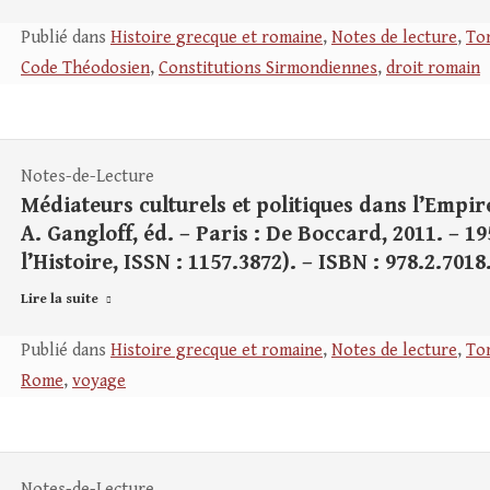
Publié dans
Histoire grecque et romaine
,
Notes de lecture
,
Tom
Code Théodosien
,
Constitutions Sirmondiennes
,
droit romain
Notes-de-Lecture
Médiateurs culturels et politiques dans l’Empire
A. Gangloff, éd. – Paris : De Boccard, 2011. – 195
l’Histoire, ISSN : 1157.3872). – ISBN : 978.2.7018
Lire la suite
Publié dans
Histoire grecque et romaine
,
Notes de lecture
,
Tom
Rome
,
voyage
Notes-de-Lecture