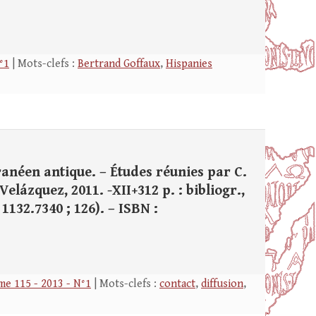
°1
| Mots-clefs :
Bertrand Goffaux
,
Hispanies
ranéen antique. – Études réunies par C.
elázquez, 2011. -XII+312 p. : bibliogr.,
 1132.7340 ; 126). – ISBN :
e 115 - 2013 - N°1
| Mots-clefs :
contact
,
diffusion
,