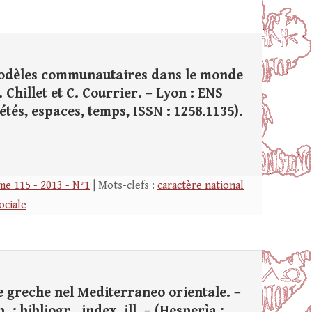
s modèles communautaires dans le monde
 Chillet et C. Courrier. – Lyon : ENS
ciétés, espaces, temps, ISSN : 1258.1135).
e 115 - 2013 - N°1
| Mots-clefs :
caractère national
ociale
nze greche nel Mediterraneo orientale. –
: bibliogr., index, ill. – (Hesperìa ;