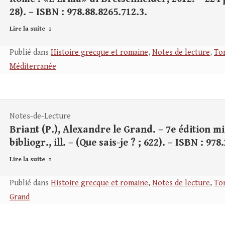
28). – ISBN : 978.88.8265.712.3.
Lire la suite
Publié dans
Histoire grecque et romaine
,
Notes de lecture
,
Tom
Méditerranée
Notes-de-Lecture
Briant (P.), Alexandre le Grand. – 7e édition mis
bibliogr., ill. – (Que sais-je ? ; 622). – ISBN : 97
Lire la suite
Publié dans
Histoire grecque et romaine
,
Notes de lecture
,
Tom
Grand