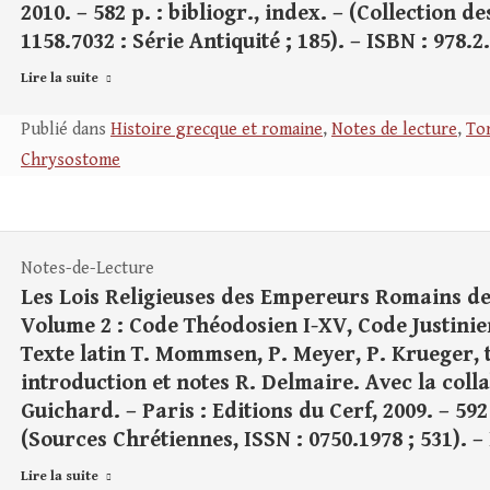
2010. – 582 p. : bibliogr., index. – (Collection 
1158.7032 : Série Antiquité ; 185). – ISBN : 978.2
Lire la suite
Publié dans
Histoire grecque et romaine
,
Notes de lecture
,
Tom
Chrysostome
Notes-de-Lecture
Les Lois Religieuses des Empereurs Romains de 
Volume 2 : Code Théodosien I-XV, Code Justinie
Texte latin T. Mommsen, P. Meyer, P. Krueger, 
introduction et notes R. Delmaire. Avec la colla
Guichard. – Paris : Editions du Cerf, 2009. – 592 
(Sources Chrétiennes, ISSN : 0750.1978 ; 531). –
Lire la suite