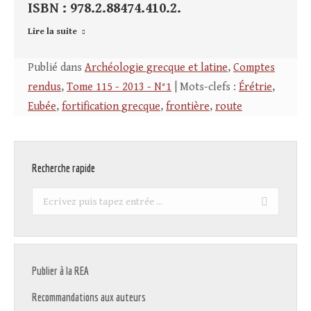
ISBN : 978.2.88474.410.2.
Lire la suite
Publié dans
Archéologie grecque et latine
,
Comptes
rendus
,
Tome 115 - 2013 - N°1
| Mots-clefs :
Érétrie
,
Eubée
,
fortification grecque
,
frontière
,
route
Recherche rapide
Recherche
:
Publier à la REA
Recommandations aux auteurs