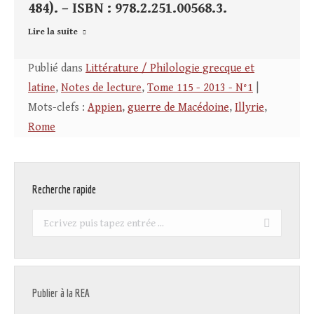
484). – ISBN : 978.2.251.00568.3.
Lire la suite
Publié dans
Littérature / Philologie grecque et
latine
,
Notes de lecture
,
Tome 115 - 2013 - N°1
|
Mots-clefs :
Appien
,
guerre de Macédoine
,
Illyrie
,
Rome
Recherche rapide
Recherche
:
Publier à la REA