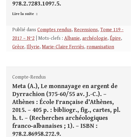
978.2.7283.1097.5.
Lire la suite
Publié dans
Comptes rendus
,
Recensions
,
Tome 119 -
2017 – N°2
| Mots-clefs :
Albanie
,
archéologie
,
Épire
,
Grèce
,
Illyrie
,
Marie-Claire Ferriès
,
romanisation
Compte-Rendus
Meta (A.), Le monnayage en argent de
Dyrrachion (375-60/55 av. J.-C.). –
Athènes : École Française d’Athènes,
2015. – 405 p. : bibliogr., fig., cartes, pl.
h. t. – (Recherches archéologiques
franco‑albanaises ; 1). – ISBN :
978.2.86958.272.9.