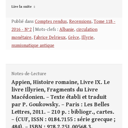
Lire la suite
Publié dans
Comptes rendus
,
Recensions
,
Tome 118 -
2016 - N°2
| Mots-clefs :
Albanie
,
circulation
monétaire
,
Fabrice Delrieux
,
Grèce
,
Illyrie
,
numismatique antique
Notes-de-Lecture
Appien, Histoire romaine, Livre IX. Le
livre Illyrien, Fragments du Livre
Macédonien. – Texte établi et traduit
par P. Goukowsky. – Paris : Les Belles
Lettres, 2011. – 210 p. : bibliogr., cartes.
– (CUF, ISSN : 0184.7155 : série grecque ;
484). – ISBN : 978.2.251.00568.3.