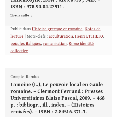
(Mnemosyne, ISSN : 0169.8958 ; 342). –
ISBN : 978.90.04.22911.
Lire la suite
Publié dans
Histoire grecque et romaine
,
Notes de
lecture
| Mots-clefs :
acculturation
,
Henri ETCHETO
,
peuples italiques
,
romanisation
,
Rome identité
collective
Compte-Rendus
Lamoine (L.), Le pouvoir local en Gaule
romaine. – Clermont Ferrand : Presses
Universitaires Blaise Pascal, 2009. – 468
p. : bibliogr., ill., index. – (Histoires
croisées). – ISBN : 2.84516.371.3.