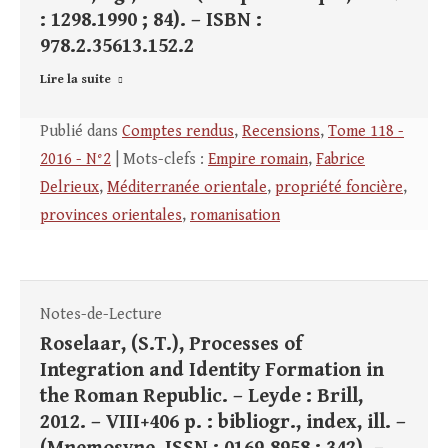
: 1298.1990 ; 84). – ISBN :
978.2.35613.152.2
Lire la suite
Publié dans
Comptes rendus
,
Recensions
,
Tome 118 -
2016 - N°2
| Mots-clefs :
Empire romain
,
Fabrice
Delrieux
,
Méditerranée orientale
,
propriété foncière
,
provinces orientales
,
romanisation
Notes-de-Lecture
Roselaar, (S.T.), Processes of
Integration and Identity Formation in
the Roman Republic. – Leyde : Brill,
2012. – VIII+406 p. : bibliogr., index, ill. –