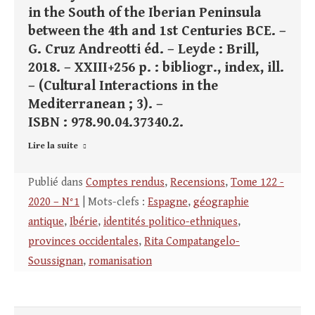
in the South of the Iberian Peninsula
between the 4th and 1st Centuries BCE. –
G. Cruz Andreotti éd. – Leyde : Brill,
2018. – XXIII+256 p. : bibliogr., index, ill.
– (Cultural Interactions in the
Mediterranean ; 3). –
ISBN : 978.90.04.37340.2.
Lire la suite
Publié dans
Comptes rendus
,
Recensions
,
Tome 122 -
2020 – N°1
| Mots-clefs :
Espagne
,
géographie
antique
,
Ibérie
,
identités politico-ethniques
,
provinces occidentales
,
Rita Compatangelo-
Soussignan
,
romanisation