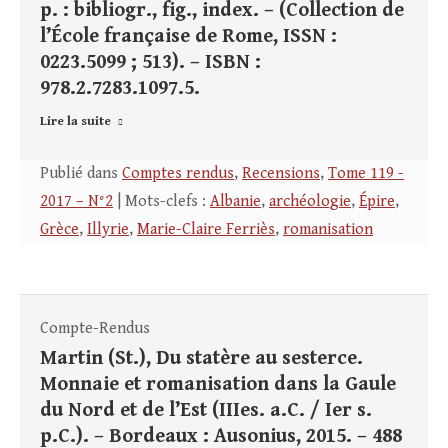
p. : bibliogr., fig., index. – (Collection de
l’École française de Rome, ISSN :
0223.5099 ; 513). – ISBN :
978.2.7283.1097.5.
Lire la suite
Publié dans
Comptes rendus
,
Recensions
,
Tome 119 -
2017 – N°2
| Mots-clefs :
Albanie
,
archéologie
,
Épire
,
Grèce
,
Illyrie
,
Marie-Claire Ferriès
,
romanisation
Compte-Rendus
Martin (St.), Du statère au sesterce.
Monnaie et romanisation dans la Gaule
du Nord et de l’Est (IIIes. a.C. / Ier s.
p.C.). – Bordeaux : Ausonius, 2015. – 488