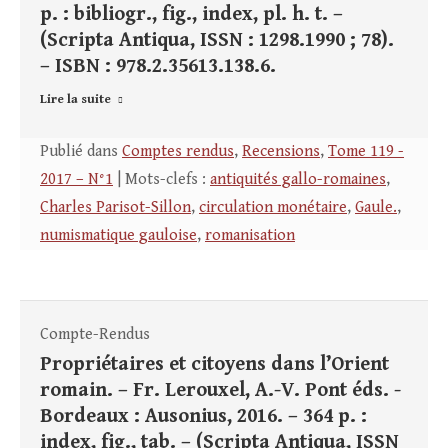
p. : bibliogr., fig., index, pl. h. t. –
(Scripta Antiqua, ISSN : 1298.1990 ; 78).
– ISBN : 978.2.35613.138.6.
Lire la suite
Publié dans
Comptes rendus
,
Recensions
,
Tome 119 -
2017 – N°1
| Mots-clefs :
antiquités gallo-romaines
,
Charles Parisot-Sillon
,
circulation monétaire
,
Gaule.
,
numismatique gauloise
,
romanisation
Compte-Rendus
Propriétaires et citoyens dans l’Orient
romain. – Fr. Lerouxel, A.-V. Pont éds. -
Bordeaux : Ausonius, 2016. – 364 p. :
index, fig., tab. – (Scripta Antiqua, ISSN