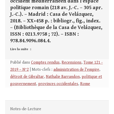
occident méditerranéen dans l’espace
politique romain (218 av. J.-C. – 305 apr.
J.-C.). – Madrid : Casa de Velázquez,
2018. – XX+458 p. : bibliogr., fig., index.
– (Bibliothèque de la Casa de Velázquez,
ISSN : 0213.9758 ; 72). – ISBN :
978.84.9096.084.4.
Lire la suite
Publié dans
Comptes rendus
,
Recensions
,
Tome 121 -
2019 – N°2
| Mots-clefs :
administration de l'empire
,
détroit de Gibraltar
,
Nathalie Barrandon
,
politique et
gouvernement
,
provinces occidentales
,
Rome
Notes-de-Lecture