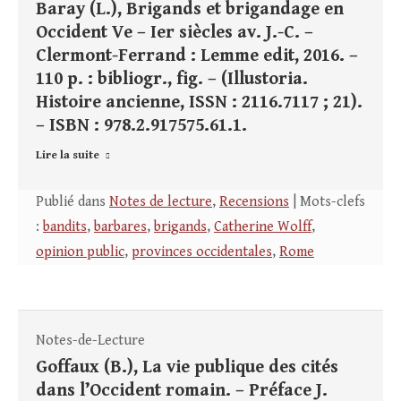
Baray (L.), Brigands et brigandage en
Occident Ve – Ier siècles av. J.-C. –
Clermont-Ferrand : Lemme edit, 2016. –
110 p. : bibliogr., fig. – (Illustoria.
Histoire ancienne, ISSN : 2116.7117 ; 21).
– ISBN : 978.2.917575.61.1.
Lire la suite
Publié dans
Notes de lecture
,
Recensions
| Mots-clefs
:
bandits
,
barbares
,
brigands
,
Catherine Wolff
,
opinion public
,
provinces occidentales
,
Rome
Notes-de-Lecture
Goffaux (B.), La vie publique des cités
dans l’Occident romain. – Préface J.