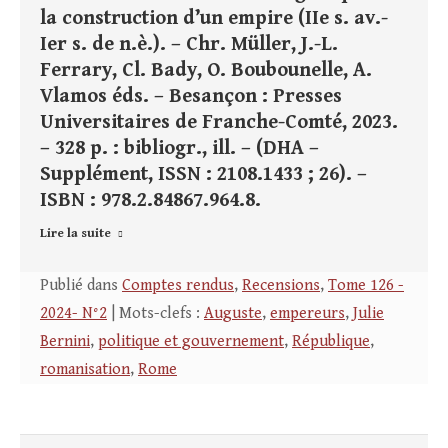
la construction d’un empire (IIe s. av.-
Ier s. de n.è.). – Chr. Müller, J.-L.
Ferrary, Cl. Bady, O. Boubounelle, A.
Vlamos éds. – Besançon : Presses
Universitaires de Franche-Comté, 2023.
– 328 p. : bibliogr., ill. – (DHA –
Supplément, ISSN : 2108.1433 ; 26). –
ISBN : 978.2.84867.964.8.
Lire la suite
Publié dans
Comptes rendus
,
Recensions
,
Tome 126 -
2024- N°2
| Mots-clefs :
Auguste
,
empereurs
,
Julie
Bernini
,
politique et gouvernement
,
République
,
romanisation
,
Rome