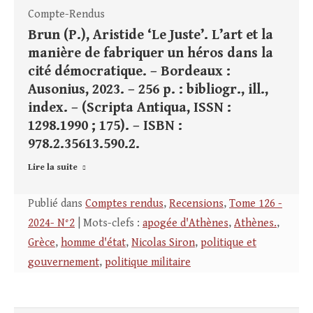
Compte-Rendus
Brun (P.), Aristide ‘Le Juste’. L’art et la
manière de fabriquer un héros dans la
cité démocratique. – Bordeaux :
Ausonius, 2023. – 256 p. : bibliogr., ill.,
index. – (Scripta Antiqua, ISSN :
1298.1990 ; 175). – ISBN :
978.2.35613.590.2.
Lire la suite
Publié dans
Comptes rendus
,
Recensions
,
Tome 126 -
2024- N°2
| Mots-clefs :
apogée d'Athènes
,
Athènes.
,
Grèce
,
homme d'état
,
Nicolas Siron
,
politique et
gouvernement
,
politique militaire