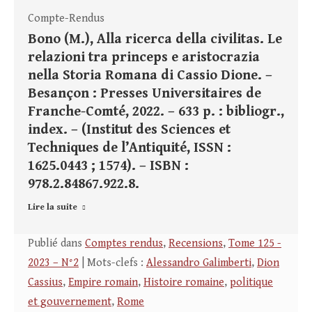
Compte-Rendus
Bono (M.), Alla ricerca della civilitas. Le
relazioni tra princeps e aristocrazia
nella Storia Romana di Cassio Dione. –
Besançon : Presses Universitaires de
Franche-Comté, 2022. – 633 p. : bibliogr.,
index. – (Institut des Sciences et
Techniques de l’Antiquité, ISSN :
1625.0443 ; 1574). – ISBN :
978.2.84867.922.8.
Lire la suite
Publié dans
Comptes rendus
,
Recensions
,
Tome 125 -
2023 – N°2
| Mots-clefs :
Alessandro Galimberti
,
Dion
Cassius
,
Empire romain
,
Histoire romaine
,
politique
et gouvernement
,
Rome