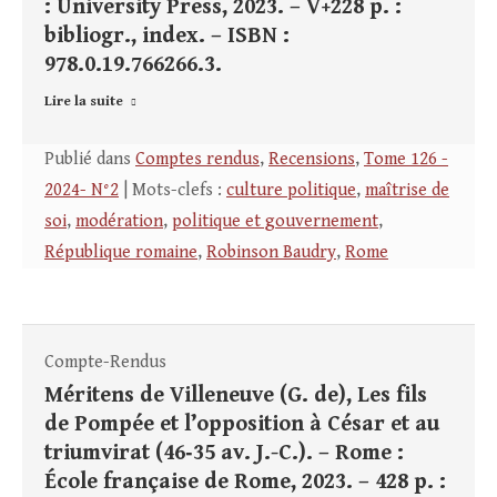
: University Press, 2023. – V+228 p. :
bibliogr., index. – ISBN :
978.0.19.766266.3.
Lire la suite
Publié dans
Comptes rendus
,
Recensions
,
Tome 126 -
2024- N°2
| Mots-clefs :
culture politique
,
maîtrise de
soi
,
modération
,
politique et gouvernement
,
République romaine
,
Robinson Baudry
,
Rome
Compte-Rendus
Méritens de Villeneuve (G. de), Les fils
de Pompée et l’opposition à César et au
triumvirat (46‑35 av. J.-C.). – Rome :
École française de Rome, 2023. – 428 p. :