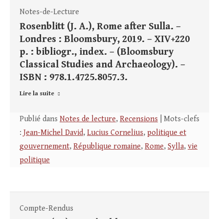
Notes-de-Lecture
Rosenblitt (J. A.), Rome after Sulla. –
Londres : Bloomsbury, 2019. – XIV+220
p. : bibliogr., index. – (Bloomsbury
Classical Studies and Archaeology). –
ISBN : 978.1.4725.8057.3.
Lire la suite
Publié dans
Notes de lecture
,
Recensions
| Mots-clefs
:
Jean-Michel David
,
Lucius Cornelius
,
politique et
gouvernement
,
République romaine
,
Rome
,
Sylla
,
vie
politique
Compte-Rendus