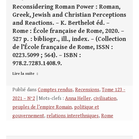
Reconsidering Roman Power : Roman,
Greek, Jewish and Christian Perceptions
and Reactions. – K. Berthelot éd. –
Rome : École française de Rome, 2020. –
527 p. : bibliogr., ill., index. – (Collection
de l’École française de Rome, ISSN :
0223.5099 ; 564). – ISBN :
978.2.7283.1408.9.
Lire la suite
Publié dans
Comptes rendus
,
Recensions
,
Tome 123 -
2021 – N°2
| Mots-clefs :
Anna Heller
,
civilisation
,
peuples de l’empire Romain
,
politique et
gouvernement
,
relations interethniques
,
Rome