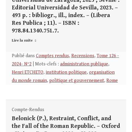
Universidad de Zaragoza, 2023 ; Séville :
Editorial Universidad de Sevilla, 2023. –
493 p. : bibliogr., ill., index. – (Libera
Res Publica ; 11). – ISBN :
978.84.1340.751.7.
Lire la suite
Publié dans
Comptes rendus
,
Recensions
,
Tome 126 -
2024- N°2
| Mots-clefs :
administration publique
,
Henri ETCHETO
,
institution politique
,
organisation
du monde romain
,
politique et gouvernement
,
Rome
Compte-Rendus
Belonick (P.), Restraint, Conflict, and
the Fall of the Roman Republic. – Oxford