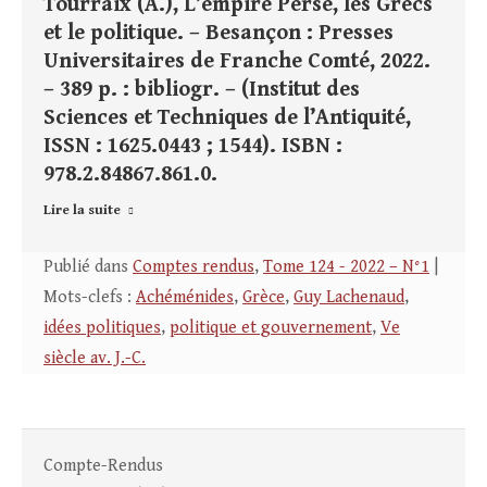
Tourraix (A.), L’empire Perse, les Grecs
et le politique. – Besançon : Presses
Universitaires de Franche Comté, 2022.
– 389 p. : bibliogr. – (Institut des
Sciences et Techniques de l’Antiquité,
ISSN : 1625.0443 ; 1544). ISBN :
978.2.84867.861.0.
Lire la suite
Publié dans
Comptes rendus
,
Tome 124 - 2022 – N°1
|
Mots-clefs :
Achéménides
,
Grèce
,
Guy Lachenaud
,
idées politiques
,
politique et gouvernement
,
Ve
siècle av. J.-C.
Compte-Rendus