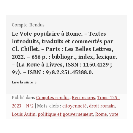
Compte-Rendus
Le Vote populaire à Rome. – Textes
introduits, traduits et commentés par
Cl. Chillet. – Paris : Les Belles Lettres,
2022. – 656 p. : bibliogr., index, lexique.
– (La Roue à Livres, ISSN : 1150.4129 ;
97). – ISBN : 978.2.251.45388.0.
Lire la suite
Publié dans
Comptes rendus
,
Recensions
,
Tome 125 -
2023 – N°2
| Mots-clefs :
citoyenneté
,
droit romain
,
Louis Autin
,
politique et gouvernement
,
Rome
,
vote