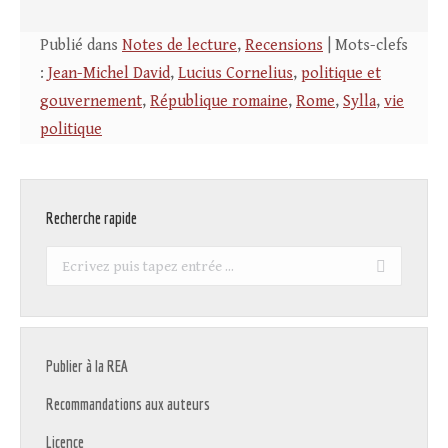
Publié dans
Notes de lecture
,
Recensions
| Mots-clefs
:
Jean-Michel David
,
Lucius Cornelius
,
politique et
gouvernement
,
République romaine
,
Rome
,
Sylla
,
vie
politique
Recherche rapide
Recherche
:
Publier à la REA
Recommandations aux auteurs
Licence